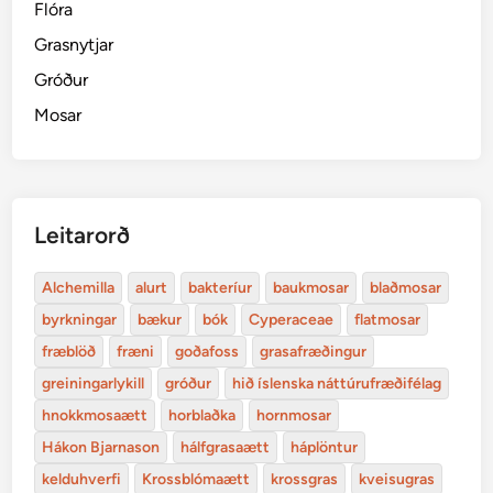
Flóra
Grasnytjar
Gróður
Mosar
Leitarorð
Alchemilla
alurt
bakteríur
baukmosar
blaðmosar
byrkningar
bækur
bók
Cyperaceae
flatmosar
fræblöð
fræni
goðafoss
grasafræðingur
greiningarlykill
gróður
hið íslenska náttúrufræðifélag
hnokkmosaætt
horblaðka
hornmosar
Hákon Bjarnason
hálfgrasaætt
háplöntur
kelduhverfi
Krossblómaætt
krossgras
kveisugras