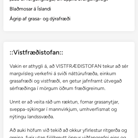
Á
Blaðmosar á Íslandi
s
k
Ágrip af grasa- og dýrafræði
e
l
s
L
::Vistfræðistofan::
ö
v
Vakin er athygli á, að VISTFRÆÐISTOFAN tekur að sér
e
margvísleg verkefni á sviði náttúrufræða, einkum
,
grasafræði og vistfræði, en getur jafnframt útvegað
g
sérfræðinga í mörgum öðrum fræðigreinum.
r
a
Unnt er að veita ráð um ræktun, fornar grasanytjar,
s
sveppa-sýkingar í mannvirkjum, umhverfismat og
a
nýtingu landssvæða.
f
r
Að auki höfum við tekið að okkur yfirlestur ritgerða og
æ
greina, fyrir utan fjölbreytt önnur viðfangsefni eins og