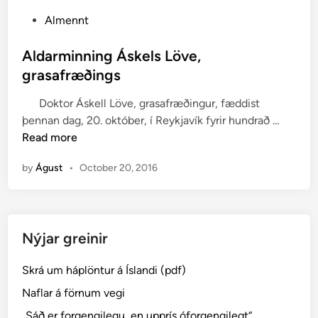
P
Almennt
o
s
Aldarminning Áskels Löve,
t
grasafræðings
e
Doktor Áskell Löve, grasafræðingur, fæddist
d
A
þennan dag, 20. október, í Reykjavík fyrir hundrað …
i
l
Read more
n
d
by
Águst
•
October 20, 2016
a
r
m
i
Nýjar greinir
n
n
Skrá um háplöntur á Íslandi (pdf)
i
n
Naflar á förnum vegi
g
„Sáð er forgengilegu, en upprís óforgengilegt“