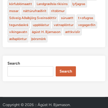
körfublómaætt
Landgræðsla ríkisins
lyfjagras
mosar
náttúrufræðirit
ritdómur
Sólveig Aðalbjörg Sveinsdóttir
súruætt
t+ofugras
tegundaskrá
uppblástur
vatnaplöntur
vegagerðin
víkingavatn
ágúst H. Bjarnason
ættkvíslir
æðaplöntur
þórsmörk
Search
Search
Copyright © 2026
:: Ágúst H. Bjarnason
.