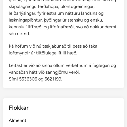
ð
skipulagningu ferðahópa, plöntugreiningar,
i
leiðarlýsingar, fyrirlestra um náttúru landsins og
n
lækningaplöntur, þýðingar úr sænsku og ensku,
g
kennslu í líffræði og lífefnafræði, svo að nokkur dæmi
s
séu nefnd.
Þá höfum við nú tækjabúnað til þess að taka
loftmyndir úr tiltölulega lítilli hæð.
Leitast er við að sinna öllum verkefnum á faglegan og
vandaðan hátt við sanngjörnu verði.
Sími 5536306 og 6621199.
Flokkar
Almennt