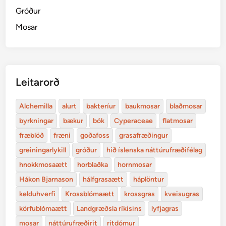
Gróður
Mosar
Leitarorð
Alchemilla
alurt
bakteríur
baukmosar
blaðmosar
byrkningar
bækur
bók
Cyperaceae
flatmosar
fræblöð
fræni
goðafoss
grasafræðingur
greiningarlykill
gróður
hið íslenska náttúrufræðifélag
hnokkmosaætt
horblaðka
hornmosar
Hákon Bjarnason
hálfgrasaætt
háplöntur
kelduhverfi
Krossblómaætt
krossgras
kveisugras
körfublómaætt
Landgræðsla ríkisins
lyfjagras
mosar
náttúrufræðirit
ritdómur