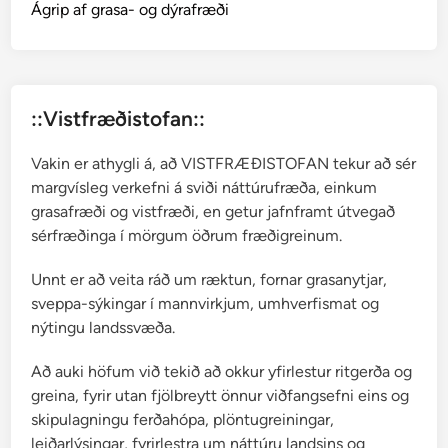
f
Ágrip af grasa- og dýrafræði
t
i
r
J
::Vistfræðistofan::
ó
n
Vakin er athygli á, að VISTFRÆÐISTOFAN tekur að sér
R
margvísleg verkefni á sviði náttúrufræða, einkum
.
grasafræði og vistfræði, en getur jafnframt útvegað
H
sérfræðinga í mörgum öðrum fræðigreinum.
j
á
Unnt er að veita ráð um ræktun, fornar grasanytjar,
l
sveppa-sýkingar í mannvirkjum, umhverfismat og
m
nýtingu landssvæða.
a
r
Að auki höfum við tekið að okkur yfirlestur ritgerða og
s
greina, fyrir utan fjölbreytt önnur viðfangsefni eins og
s
skipulagningu ferðahópa, plöntugreiningar,
o
leiðarlýsingar, fyrirlestra um náttúru landsins og