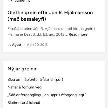
P
Almennt
o
s
Glettin grein eftir Jón R. Hjálmarsson
t
(með bessaleyfi)
e
Fræðaþulurinn Jón R. Hjálmarsson reit kímna grein í
d
G
Heima er bezt 3. tbl. 63. árg. 2013 …
Read more
i
l
n
by
Águst
•
April 20, 2013
e
t
t
i
Nýjar greinir
n
g
Skrá um háplöntur á Íslandi (pdf)
r
e
Naflar á förnum vegi
i
„Sáð er forgengilegu, en upprís óforgengilegt“
n
Blaðmosar á Íslandi
e