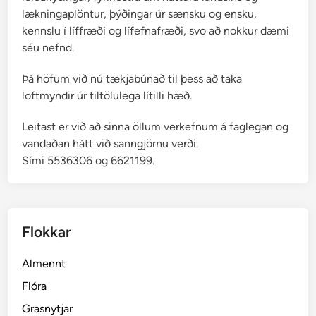
n
lækningaplöntur, þýðingar úr sænsku og ensku,
(
kennslu í líffræði og lífefnafræði, svo að nokkur dæmi
m
séu nefnd.
e
ð
Þá höfum við nú tækjabúnað til þess að taka
b
loftmyndir úr tiltölulega lítilli hæð.
e
Leitast er við að sinna öllum verkefnum á faglegan og
s
vandaðan hátt við sanngjörnu verði.
s
Sími 5536306 og 6621199.
a
l
e
y
Flokkar
f
i
Almennt
)
Flóra
Grasnytjar