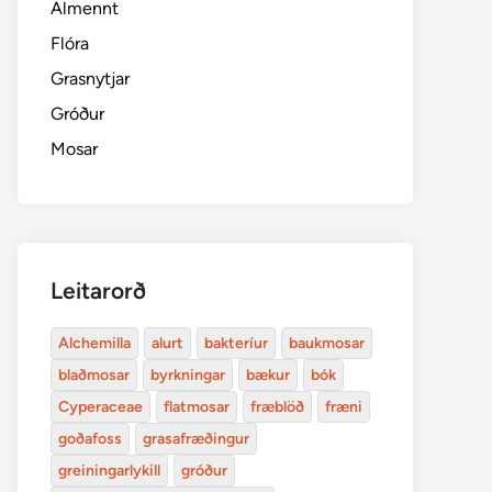
Almennt
Flóra
Grasnytjar
Gróður
Mosar
Leitarorð
Alchemilla
alurt
bakteríur
baukmosar
blaðmosar
byrkningar
bækur
bók
Cyperaceae
flatmosar
fræblöð
fræni
goðafoss
grasafræðingur
greiningarlykill
gróður