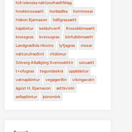
hið íslenska náttúrufræðifélag
hnokkmosaætt
horblaðka
hornmosar
Hákon Bjarnason
hálfgrasaætt
háplöntur
kelduhverfi
Krossblómaætt
krossgras
kveisugras
körfublómaætt
Landgræðsla ríkisins
lyfjagras
mosar
náttúrufræðirit
ritdómur
Sólveig Aðalbjörg Sveinsdóttir
súruætt
t+ofugras
tegundaskrá
uppblástur
vatnaplöntur
vegagerðin
víkingavatn
ágúst H. Bjarnason
ættkvíslir
æðaplöntur
þórsmörk