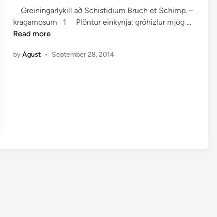
t
Greiningarlykill að Schistidium Bruch et Schimp. –
e
S
kragamosum 1 Plöntur einkynja; gróhizlur mjög …
d
c
Read more
i
h
n
by
Águst
•
September 28, 2014
i
s
t
i
d
i
u
m
–
K
r
a
g
a