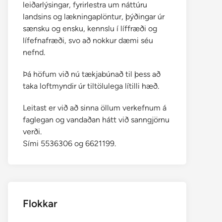
leiðarlýsingar, fyrirlestra um náttúru
landsins og lækningaplöntur, þýðingar úr
sænsku og ensku, kennslu í líffræði og
lífefnafræði, svo að nokkur dæmi séu
nefnd.
Þá höfum við nú tækjabúnað til þess að
taka loftmyndir úr tiltölulega lítilli hæð.
Leitast er við að sinna öllum verkefnum á
faglegan og vandaðan hátt við sanngjörnu
verði.
Sími 5536306 og 6621199.
Flokkar