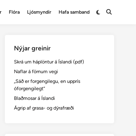
Switch
r
Flóra
Ljósmyndir
Hafa samband
Open
to
Search
dark
mode
Nýjar greinir
Skrá um háplöntur á Íslandi (pdf)
Naflar á förnum vegi
„Sáð er forgengilegu, en upprís
óforgengilegt“
Blaðmosar á Íslandi
Ágrip af grasa- og dýrafræði