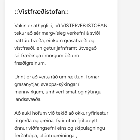
::Vistfræðistofan::
Vakin er athygli á, að VISTFRÆÐISTOFAN
tekur að sér margvísleg verkefni á sviði
náttúrufræða, einkum grasafræði og
vistfræði, en getur jafnframt útvegað
sérfræðinga í mörgum öðrum
fræðigreinum.
Unnt er að veita ráð um ræktun, fornar
grasanytjar, sveppa-sýkingar í
mannvirkjum, umhverfismat og nýtingu
landssvæða.
Að auki höfum við tekið að okkur yfirlestur
ritgerða og greina, fyrir utan fjölbreytt
önnur viðfangsefni eins og skipulagningu
ferðahópa, plöntugreiningar,