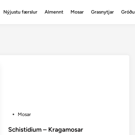
Nýjustu færslur
Almennt
Mosar
Grasnytjar
Gróðu
P
Mosar
o
s
Schistidium – Kragamosar