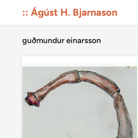
Skip
:: Ágúst H. Bjarnason
to
content
guðmundur einarsson