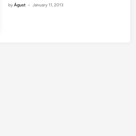
i
by
Águst
•
January 11, 2013
t
n
u
n
g
a