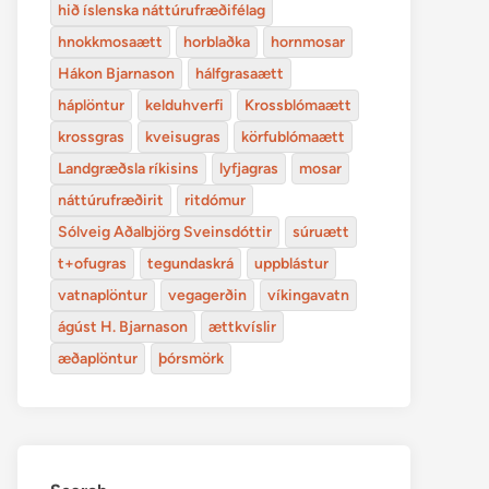
hið íslenska náttúrufræðifélag
hnokkmosaætt
horblaðka
hornmosar
Hákon Bjarnason
hálfgrasaætt
háplöntur
kelduhverfi
Krossblómaætt
krossgras
kveisugras
körfublómaætt
Landgræðsla ríkisins
lyfjagras
mosar
náttúrufræðirit
ritdómur
Sólveig Aðalbjörg Sveinsdóttir
súruætt
t+ofugras
tegundaskrá
uppblástur
vatnaplöntur
vegagerðin
víkingavatn
ágúst H. Bjarnason
ættkvíslir
æðaplöntur
þórsmörk