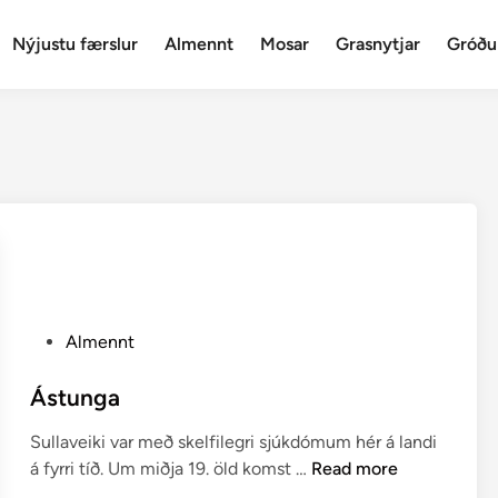
Nýjustu færslur
Almennt
Mosar
Grasnytjar
Gróðu
P
Almennt
o
s
Ástunga
t
Sullaveiki var með skelfilegri sjúkdómum hér á landi
e
Á
á fyrri tíð. Um miðja 19. öld komst …
Read more
d
s