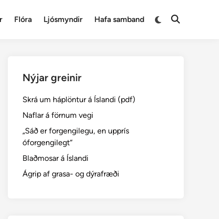
Switch
r
Flóra
Ljósmyndir
Hafa samband
Open
to
Search
dark
mode
Nýjar greinir
Skrá um háplöntur á Íslandi (pdf)
Naflar á förnum vegi
„Sáð er forgengilegu, en upprís
óforgengilegt“
Blaðmosar á Íslandi
Ágrip af grasa- og dýrafræði