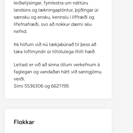
leiðarlýsingar, fyrirlestra um náttúru
landsins og lækningaplöntur, þýðingar úr
sænsku og ensku, kennslu í líffræði og
lífefnafræði, svo að nokkur dæmi séu
nefnd.
Þá höfum við nú tækjabúnað til þess að
taka loftmyndir úr tiltölulega lítilli hæð.
Leitast er við að sinna öllum verkefnum á
faglegan og vandaðan hátt við sanngjörnu
verði.
Sími 5536306 og 6621199.
Flokkar