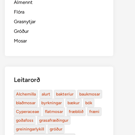
Almennt
Flóra
Grasnytjar
Gróður
Mosar
Leitarorð
Alchemilla
alurt
bakteríur
baukmosar
blaðmosar
byrkningar
bækur
bók
Cyperaceae
flatmosar
fræblöð
fræni
goðafoss
grasafræðingur
greiningarlykill
gróður