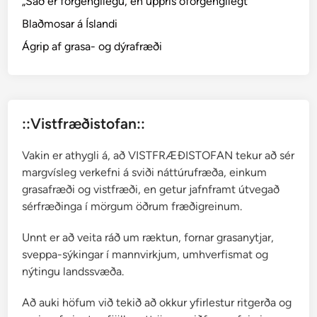
„Sáð er forgengilegu, en upprís óforgengilegt“
.
Blaðmosar á Íslandi
–
s
Ágrip af grasa- og dýrafræði
k
e
g
g
::Vistfræðistofan::
m
o
Vakin er athygli á, að VISTFRÆÐISTOFAN tekur að sér
s
margvísleg verkefni á sviði náttúrufræða, einkum
a
grasafræði og vistfræði, en getur jafnframt útvegað
r
sérfræðinga í mörgum öðrum fræðigreinum.
Unnt er að veita ráð um ræktun, fornar grasanytjar,
sveppa-sýkingar í mannvirkjum, umhverfismat og
nýtingu landssvæða.
Að auki höfum við tekið að okkur yfirlestur ritgerða og