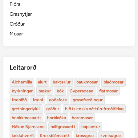
Flóra
Grasnytjar
Gróður
Mosar
Leitarorð
Alchemilla
alurt
bakteríur
baukmosar
blaðmosar
byrkningar
bækur
bók
Cyperaceae
flatmosar
fræblöð
fræni
goðafoss
grasafræðingur
greiningarlykill
gróður
hið íslenska náttúrufræðifélag
hnokkmosaætt
horblaðka
hornmosar
Hákon Bjarnason
hálfgrasaætt
háplöntur
kelduhverfi
Krossblómaætt
krossgras
kveisugras