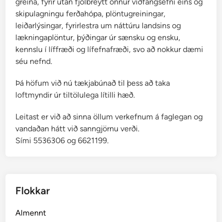
greina, fyrir utan fjölbreytt önnur viðfangsefni eins og
skipulagningu ferðahópa, plöntugreiningar,
leiðarlýsingar, fyrirlestra um náttúru landsins og
lækningaplöntur, þýðingar úr sænsku og ensku,
kennslu í líffræði og lífefnafræði, svo að nokkur dæmi
séu nefnd.
Þá höfum við nú tækjabúnað til þess að taka
loftmyndir úr tiltölulega lítilli hæð.
Leitast er við að sinna öllum verkefnum á faglegan og
vandaðan hátt við sanngjörnu verði.
Sími 5536306 og 6621199.
Flokkar
Almennt