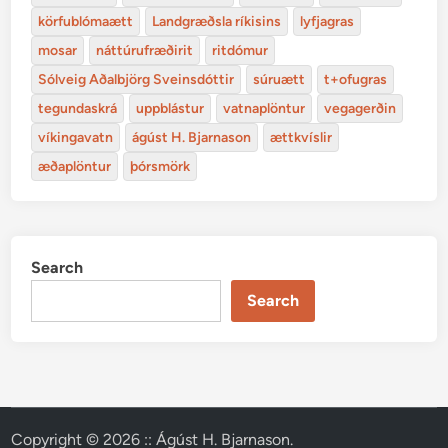
körfublómaætt
Landgræðsla ríkisins
lyfjagras
mosar
náttúrufræðirit
ritdómur
Sólveig Aðalbjörg Sveinsdóttir
súruætt
t+ofugras
tegundaskrá
uppblástur
vatnaplöntur
vegagerðin
víkingavatn
ágúst H. Bjarnason
ættkvíslir
æðaplöntur
þórsmörk
Search
Search
Copyright © 2026
:: Ágúst H. Bjarnason
.