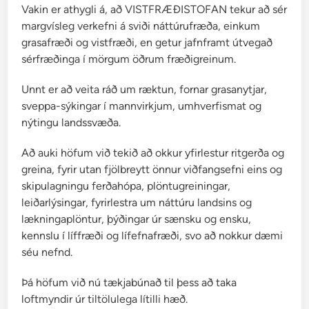
Vakin er athygli á, að VISTFRÆÐISTOFAN tekur að sér
k
margvísleg verkefni á sviði náttúrufræða, einkum
v
grasafræði og vistfræði, en getur jafnframt útvegað
í
sérfræðinga í mörgum öðrum fræðigreinum.
s
l
Unnt er að veita ráð um ræktun, fornar grasanytjar,
u
sveppa-sýkingar í mannvirkjum, umhverfismat og
m
nýtingu landssvæða.
g
r
Að auki höfum við tekið að okkur yfirlestur ritgerða og
a
greina, fyrir utan fjölbreytt önnur viðfangsefni eins og
s
skipulagningu ferðahópa, plöntugreiningar,
a
leiðarlýsingar, fyrirlestra um náttúru landsins og
lækningaplöntur, þýðingar úr sænsku og ensku,
kennslu í líffræði og lífefnafræði, svo að nokkur dæmi
séu nefnd.
Þá höfum við nú tækjabúnað til þess að taka
loftmyndir úr tiltölulega lítilli hæð.