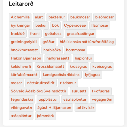
Leitarorð
Alchemilla
alurt
bakteríur
baukmosar
blaðmosar
byrkningar
bækur
bók
Cyperaceae
flatmosar
fræblöð
fræni
goðafoss
grasafræðingur
greiningarlykill
gróður
hið íslenska náttúrufræðifélag
hnokkmosaætt
horblaðka
hornmosar
Hákon Bjarnason
hálfgrasaætt
háplöntur
kelduhverfi
Krossblómaætt
krossgras
kveisugras
körfublómaætt
Landgræðsla ríkisins
lyfjagras
mosar
náttúrufræðirit
ritdómur
Sólveig Aðalbjörg Sveinsdóttir
súruætt
t+ofugras
tegundaskrá
uppblástur
vatnaplöntur
vegagerðin
víkingavatn
ágúst H. Bjarnason
ættkvíslir
æðaplöntur
þórsmörk