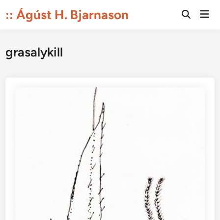
Skip
:: Ágúst H. Bjarnason
Mai
to
Open
Men
Search
content
grasalykill