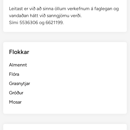
Leitast er við að sinna öllum verkefnum á faglegan og
vandaðan hátt við sanngjörnu verði.
Sími 5536306 og 6621199.
Flokkar
Almennt
Flóra
Grasnytjar
Gróður
Mosar