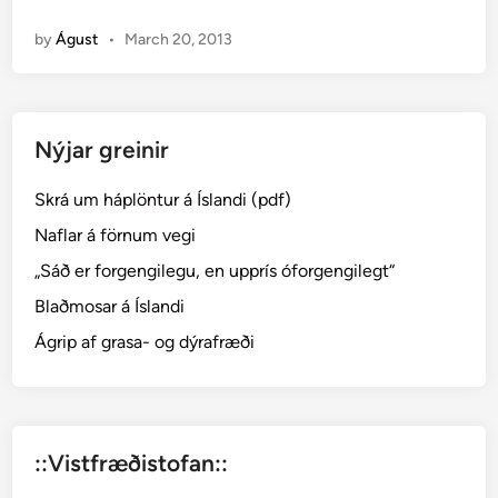
e
n
by
Águst
•
March 20, 2013
i
n
i
n
Nýjar greinir
g
a
Skrá um háplöntur á Íslandi (pdf)
r
l
Naflar á förnum vegi
y
„Sáð er forgengilegu, en upprís óforgengilegt“
k
Blaðmosar á Íslandi
i
l
Ágrip af grasa- og dýrafræði
l
a
ð
æ
::Vistfræðistofan::
t
t