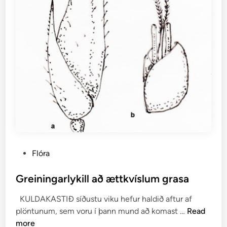
P
Flóra
o
s
Greiningarlykill að ættkvíslum grasa
t
KULDAKASTIÐ síðustu viku hefur haldið aftur af
e
G
plöntunum, sem voru í þann mund að komast …
Read
d
r
more
i