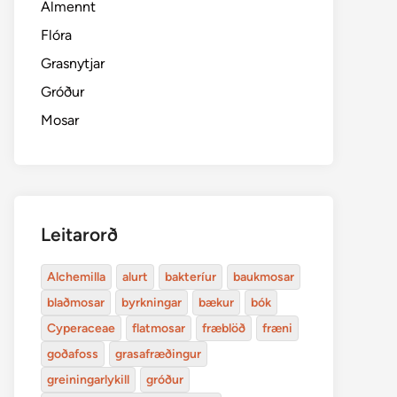
Almennt
Flóra
Grasnytjar
Gróður
Mosar
Leitarorð
Alchemilla
alurt
bakteríur
baukmosar
blaðmosar
byrkningar
bækur
bók
Cyperaceae
flatmosar
fræblöð
fræni
goðafoss
grasafræðingur
greiningarlykill
gróður