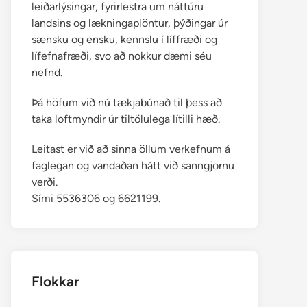
leiðarlýsingar, fyrirlestra um náttúru
landsins og lækningaplöntur, þýðingar úr
sænsku og ensku, kennslu í líffræði og
lífefnafræði, svo að nokkur dæmi séu
nefnd.
Þá höfum við nú tækjabúnað til þess að
taka loftmyndir úr tiltölulega lítilli hæð.
Leitast er við að sinna öllum verkefnum á
faglegan og vandaðan hátt við sanngjörnu
verði.
Sími 5536306 og 6621199.
Flokkar