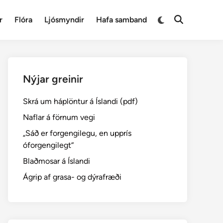
Switch
r
Flóra
Ljósmyndir
Hafa samband
Open
to
Search
dark
mode
Nýjar greinir
Skrá um háplöntur á Íslandi (pdf)
Naflar á förnum vegi
„Sáð er forgengilegu, en upprís
óforgengilegt“
Blaðmosar á Íslandi
Ágrip af grasa- og dýrafræði