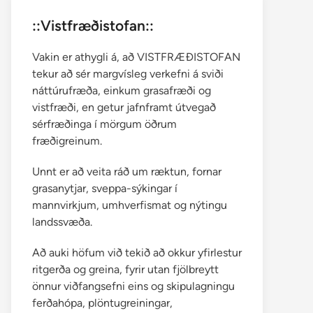
::Vistfræðistofan::
Vakin er athygli á, að VISTFRÆÐISTOFAN
tekur að sér margvísleg verkefni á sviði
náttúrufræða, einkum grasafræði og
vistfræði, en getur jafnframt útvegað
sérfræðinga í mörgum öðrum
fræðigreinum.
Unnt er að veita ráð um ræktun, fornar
grasanytjar, sveppa-sýkingar í
mannvirkjum, umhverfismat og nýtingu
landssvæða.
Að auki höfum við tekið að okkur yfirlestur
ritgerða og greina, fyrir utan fjölbreytt
önnur viðfangsefni eins og skipulagningu
ferðahópa, plöntugreiningar,