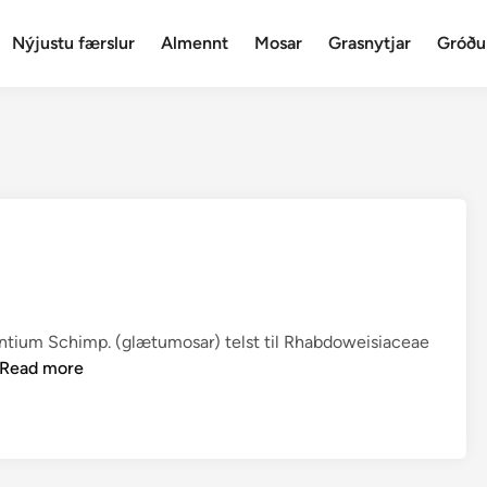
Nýjustu færslur
Almennt
Mosar
Grasnytjar
Gróðu
tium Schimp. (glætumosar) telst til Rhabdoweisiaceae
D
Read more
i
c
h
o