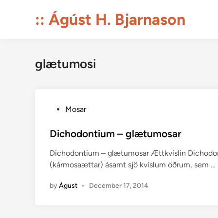
Skip
:: Ágúst H. Bjarnason
to
content
glætumosi
P
Mosar
o
s
Dichodontium – glætumosar
t
Dichodontium – glætumosar Ættkvíslin Dichodon
e
(kármosaættar) ásamt sjö kvíslum öðrum, sem …
d
i
by
Águst
•
December 17, 2014
n