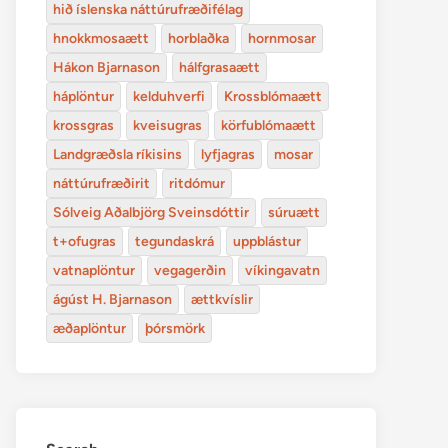
hið íslenska náttúrufræðifélag
hnokkmosaætt
horblaðka
hornmosar
Hákon Bjarnason
hálfgrasaætt
háplöntur
kelduhverfi
Krossblómaætt
krossgras
kveisugras
körfublómaætt
Landgræðsla ríkisins
lyfjagras
mosar
náttúrufræðirit
ritdómur
Sólveig Aðalbjörg Sveinsdóttir
súruætt
t+ofugras
tegundaskrá
uppblástur
vatnaplöntur
vegagerðin
víkingavatn
ágúst H. Bjarnason
ættkvíslir
æðaplöntur
þórsmörk