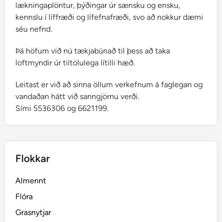
lækningaplöntur, þýðingar úr sænsku og ensku,
kennslu í líffræði og lífefnafræði, svo að nokkur dæmi
séu nefnd.
Þá höfum við nú tækjabúnað til þess að taka
loftmyndir úr tiltölulega lítilli hæð.
Leitast er við að sinna öllum verkefnum á faglegan og
vandaðan hátt við sanngjörnu verði.
Sími 5536306 og 6621199.
Flokkar
Almennt
Flóra
Grasnytjar