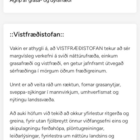
Ágrip af grasa- og dýrafræði
ó
n
a
::Vistfræðistofan::
Vakin er athygli á, að VISTFRÆÐISTOFAN tekur að sér
margvísleg verkefni á sviði náttúrufræða, einkum
grasafræði og vistfræði, en getur jafnframt útvegað
sérfræðinga í mörgum öðrum fræðigreinum.
Unnt er að veita ráð um ræktun, fornar grasanytjar,
sveppa-sýkingar í mannvirkjum, umhverfismat og
nýtingu landssvæða.
Að auki höfum við tekið að okkur yfirlestur ritgerða og
greina, fyrir utan fjölbreytt önnur viðfangsefni eins og
skipulagningu ferðahópa, plöntugreiningar,
leiðarlýsingar, fyrirlestra um náttúru landsins og