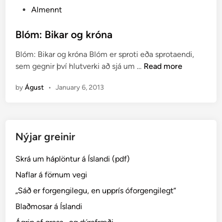
P
Almennt
o
s
Blóm: Bikar og króna
t
Blóm: Bikar og króna Blóm er sproti eða sprotaendi,
e
B
sem gegnir því hlutverki að sjá um …
Read more
d
l
i
by
Águst
•
January 6, 2013
ó
n
m
:
B
Nýjar greinir
i
k
Skrá um háplöntur á Íslandi (pdf)
a
r
Naflar á förnum vegi
o
„Sáð er forgengilegu, en upprís óforgengilegt“
g
Blaðmosar á Íslandi
k
r