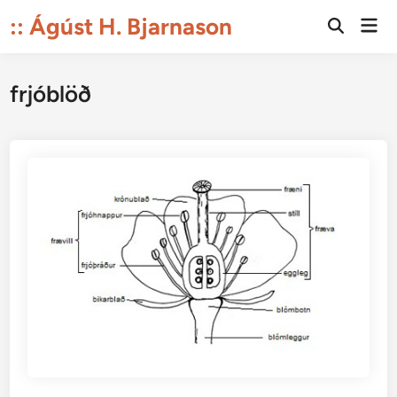
Skip
:: Ágúst H. Bjarnason
Mai
to
Open
Men
Search
content
frjóblöð