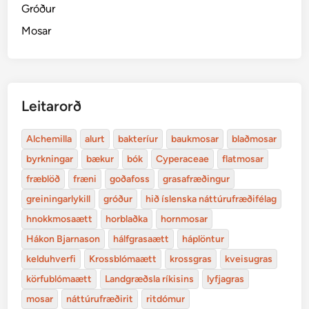
Gróður
Mosar
Leitarorð
Alchemilla
alurt
bakteríur
baukmosar
blaðmosar
byrkningar
bækur
bók
Cyperaceae
flatmosar
fræblöð
fræni
goðafoss
grasafræðingur
greiningarlykill
gróður
hið íslenska náttúrufræðifélag
hnokkmosaætt
horblaðka
hornmosar
Hákon Bjarnason
hálfgrasaætt
háplöntur
kelduhverfi
Krossblómaætt
krossgras
kveisugras
körfublómaætt
Landgræðsla ríkisins
lyfjagras
mosar
náttúrufræðirit
ritdómur