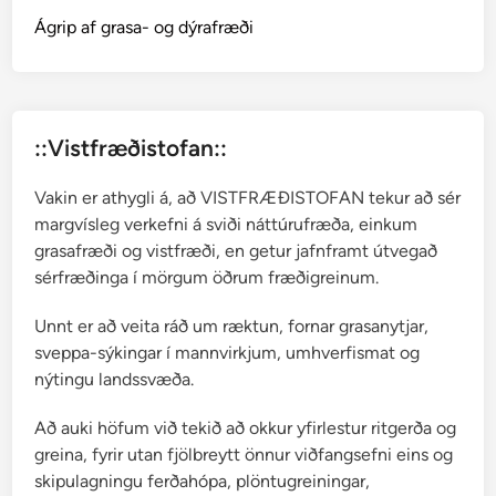
g
Ágrip af grasa- og dýrafræði
f
r
æ
v
::Vistfræðistofan::
u
r
Vakin er athygli á, að VISTFRÆÐISTOFAN tekur að sér
margvísleg verkefni á sviði náttúrufræða, einkum
grasafræði og vistfræði, en getur jafnframt útvegað
sérfræðinga í mörgum öðrum fræðigreinum.
Unnt er að veita ráð um ræktun, fornar grasanytjar,
sveppa-sýkingar í mannvirkjum, umhverfismat og
nýtingu landssvæða.
Að auki höfum við tekið að okkur yfirlestur ritgerða og
greina, fyrir utan fjölbreytt önnur viðfangsefni eins og
skipulagningu ferðahópa, plöntugreiningar,