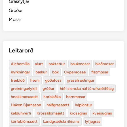
Grasnytjar
Gróður
Mosar
Leitarorð
Alchemilla
alurt
bakteríur
baukmosar
blaðmosar
byrkningar
bækur
bók
Cyperaceae
flatmosar
fræblöð
fræni
goðafoss
grasafræðingur
greiningarlykill
gróður
hið íslenska náttúrufræðifélag
hnokkmosaætt
horblaðka
hornmosar
Hákon Bjarnason
hálfgrasaætt
háplöntur
kelduhverfi
Krossblómaætt
krossgras
kveisugras
körfublómaætt
Landgræðsla ríkisins
lyfjagras