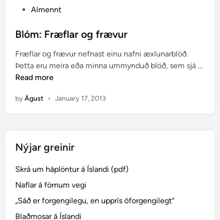
P
Almennt
o
s
Blóm: Fræflar og frævur
t
Fræflar og frævur nefnast einu nafni æxlunarblöð.
e
Þetta eru meira eða minna ummynduð blöð, sem sjá …
d
B
Read more
i
l
n
by
Águst
•
January 17, 2013
ó
m
:
F
Nýjar greinir
r
æ
Skrá um háplöntur á Íslandi (pdf)
f
l
Naflar á förnum vegi
a
„Sáð er forgengilegu, en upprís óforgengilegt“
r
Blaðmosar á Íslandi
o