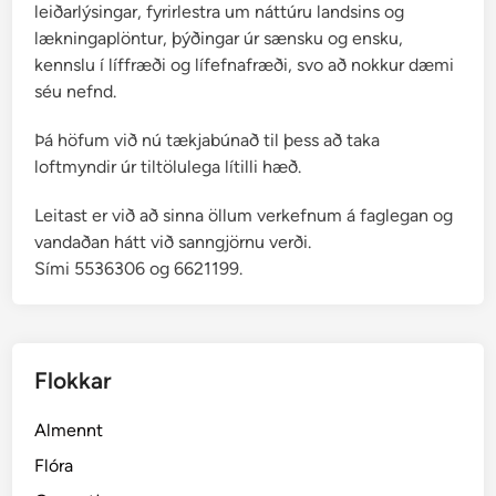
leiðarlýsingar, fyrirlestra um náttúru landsins og
lækningaplöntur, þýðingar úr sænsku og ensku,
kennslu í líffræði og lífefnafræði, svo að nokkur dæmi
séu nefnd.
Þá höfum við nú tækjabúnað til þess að taka
loftmyndir úr tiltölulega lítilli hæð.
Leitast er við að sinna öllum verkefnum á faglegan og
vandaðan hátt við sanngjörnu verði.
Sími 5536306 og 6621199.
Flokkar
Almennt
Flóra