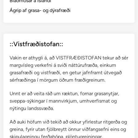
Blaðmosar á Íslandi
n
I
Ágrip af grasa- og dýrafræði
n
g
i
b
::Vistfræðistofan::
j
ö
Vakin er athygli á, að VISTFRÆÐISTOFAN tekur að sér
r
margvísleg verkefni á sviði náttúrufræða, einkum
g
grasafræði og vistfræði, en getur jafnframt útvegað
u
sérfræðinga í mörgum öðrum fræðigreinum.
Unnt er að veita ráð um ræktun, fornar grasanytjar,
sveppa-sýkingar í mannvirkjum, umhverfismat og
nýtingu landssvæða.
Að auki höfum við tekið að okkur yfirlestur ritgerða og
greina, fyrir utan fjölbreytt önnur viðfangsefni eins og
skipulagningu ferðahópa, plöntugreiningar,