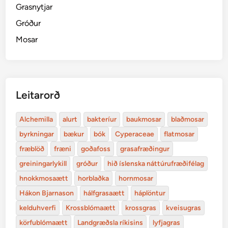
Grasnytjar
Gróður
Mosar
Leitarorð
Alchemilla
alurt
bakteríur
baukmosar
blaðmosar
byrkningar
bækur
bók
Cyperaceae
flatmosar
fræblöð
fræni
goðafoss
grasafræðingur
greiningarlykill
gróður
hið íslenska náttúrufræðifélag
hnokkmosaætt
horblaðka
hornmosar
Hákon Bjarnason
hálfgrasaætt
háplöntur
kelduhverfi
Krossblómaætt
krossgras
kveisugras
körfublómaætt
Landgræðsla ríkisins
lyfjagras