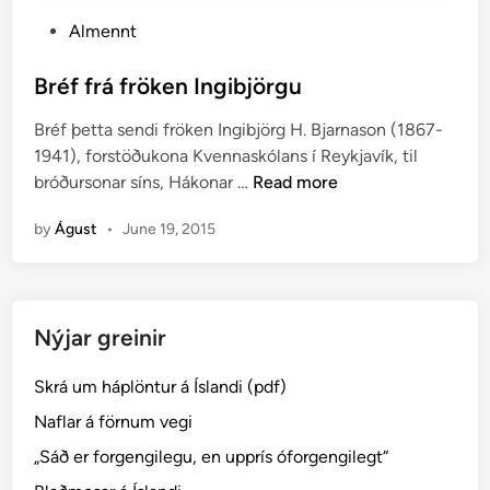
P
Almennt
o
s
Bréf frá fröken Ingibjörgu
t
Bréf þetta sendi fröken Ingibjörg H. Bjarnason (1867-
e
1941), forstöðukona Kvennaskólans í Reykjavík, til
d
B
bróðursonar síns, Hákonar …
Read more
i
r
n
by
Águst
•
June 19, 2015
é
f
f
r
Nýjar greinir
á
f
Skrá um háplöntur á Íslandi (pdf)
r
ö
Naflar á förnum vegi
k
„Sáð er forgengilegu, en upprís óforgengilegt“
e