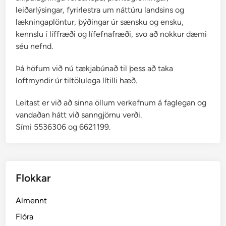
leiðarlýsingar, fyrirlestra um náttúru landsins og
lækningaplöntur, þýðingar úr sænsku og ensku,
kennslu í líffræði og lífefnafræði, svo að nokkur dæmi
séu nefnd.
Þá höfum við nú tækjabúnað til þess að taka
loftmyndir úr tiltölulega lítilli hæð.
Leitast er við að sinna öllum verkefnum á faglegan og
vandaðan hátt við sanngjörnu verði.
Sími 5536306 og 6621199.
Flokkar
Almennt
Flóra