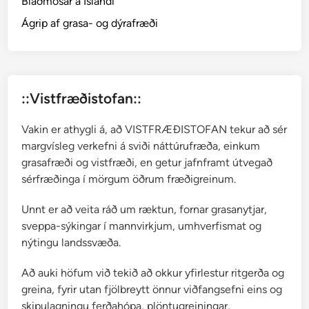
Blaðmosar á Íslandi
m
o
Ágrip af grasa- og dýrafræði
s
a
r
::Vistfræðistofan::
Vakin er athygli á, að VISTFRÆÐISTOFAN tekur að sér
margvísleg verkefni á sviði náttúrufræða, einkum
grasafræði og vistfræði, en getur jafnframt útvegað
sérfræðinga í mörgum öðrum fræðigreinum.
Unnt er að veita ráð um ræktun, fornar grasanytjar,
sveppa-sýkingar í mannvirkjum, umhverfismat og
nýtingu landssvæða.
Að auki höfum við tekið að okkur yfirlestur ritgerða og
greina, fyrir utan fjölbreytt önnur viðfangsefni eins og
skipulagningu ferðahópa, plöntugreiningar,