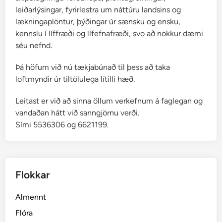
leiðarlýsingar, fyrirlestra um náttúru landsins og
lækningaplöntur, þýðingar úr sænsku og ensku,
kennslu í líffræði og lífefnafræði, svo að nokkur dæmi
séu nefnd.
Þá höfum við nú tækjabúnað til þess að taka
loftmyndir úr tiltölulega lítilli hæð.
Leitast er við að sinna öllum verkefnum á faglegan og
vandaðan hátt við sanngjörnu verði.
Sími 5536306 og 6621199.
Flokkar
Almennt
Flóra