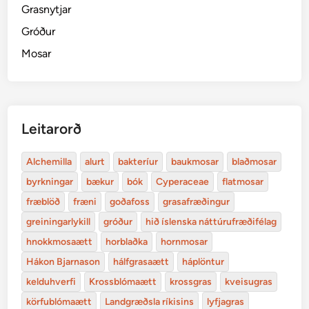
Grasnytjar
Gróður
Mosar
Leitarorð
Alchemilla
alurt
bakteríur
baukmosar
blaðmosar
byrkningar
bækur
bók
Cyperaceae
flatmosar
fræblöð
fræni
goðafoss
grasafræðingur
greiningarlykill
gróður
hið íslenska náttúrufræðifélag
hnokkmosaætt
horblaðka
hornmosar
Hákon Bjarnason
hálfgrasaætt
háplöntur
kelduhverfi
Krossblómaætt
krossgras
kveisugras
körfublómaætt
Landgræðsla ríkisins
lyfjagras