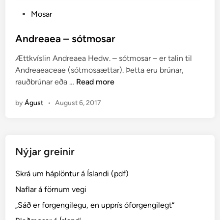
P
Mosar
o
s
Andreaea – sótmosar
t
Ættkvíslin Andreaea Hedw. – sótmosar – er talin til
e
Andreaeaceae (sótmosaættar). Þetta eru brúnar,
d
A
rauðbrúnar eða …
Read more
i
n
n
by
Águst
•
August 6, 2017
d
r
e
a
Nýjar greinir
e
a
Skrá um háplöntur á Íslandi (pdf)
–
s
Naflar á förnum vegi
ó
„Sáð er forgengilegu, en upprís óforgengilegt“
t