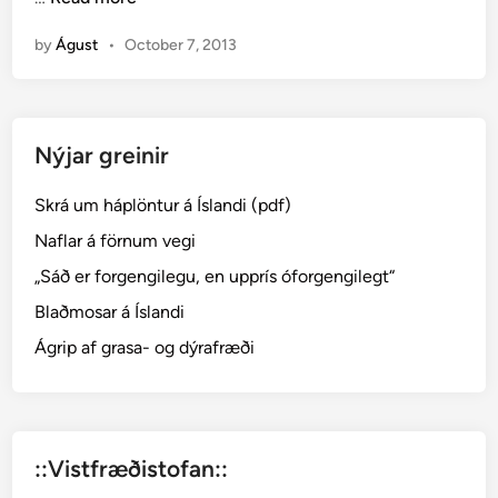
n
í
by
Águst
•
October 7, 2013
f
u
r
–
Nýjar greinir
E
r
Skrá um háplöntur á Íslandi (pdf)
i
o
Naflar á förnum vegi
p
„Sáð er forgengilegu, en upprís óforgengilegt“
h
Blaðmosar á Íslandi
o
r
Ágrip af grasa- og dýrafræði
u
m
::Vistfræðistofan::