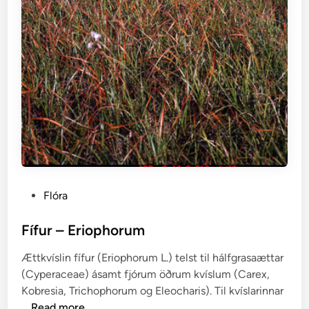
P
Flóra
o
s
Fífur – Eriophorum
t
Ættkvíslin fífur (Eriophorum L.) telst til hálfgrasaættar
e
(Cyperaceae) ásamt fjórum öðrum kvíslum (Carex,
d
Kobresia, Trichophorum og Eleocharis). Til kvíslarinnar
i
F
…
Read more