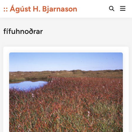
Skip
:: Ágúst H. Bjarnason
Mai
to
Open
Men
Search
content
fífuhnoðrar