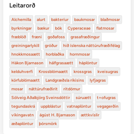
Leitarorð
Alchemilla
alurt
bakteríur
baukmosar
blaðmosar
byrkningar
bækur
bók
Cyperaceae
flatmosar
fræblöð
fræni
goðafoss
grasafræðingur
greiningarlykill
gróður
hið íslenska náttúrufræðifélag
hnokkmosaætt
horblaðka
hornmosar
Hákon Bjarnason
hálfgrasaætt
háplöntur
kelduhverfi
Krossblómaætt
krossgras
kveisugras
körfublómaætt
Landgræðsla ríkisins
lyfjagras
mosar
náttúrufræðirit
ritdómur
Sólveig Aðalbjörg Sveinsdóttir
súruætt
t+ofugras
tegundaskrá
uppblástur
vatnaplöntur
vegagerðin
víkingavatn
ágúst H. Bjarnason
ættkvíslir
æðaplöntur
þórsmörk