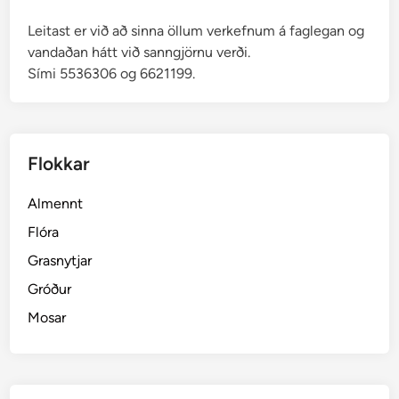
Leitast er við að sinna öllum verkefnum á faglegan og
vandaðan hátt við sanngjörnu verði.
Sími 5536306 og 6621199.
Flokkar
Almennt
Flóra
Grasnytjar
Gróður
Mosar