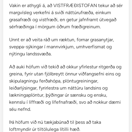
Vakin er athygli á, að VISTFRÆÐISTOFAN tekur að sér
margvísleg verkefni á sviði náttúrufræða, einkum
grasafræði og vistfræði, en getur jafnframt útvegað
sérfræðinga í mörgum öðrum fræðigreinum.
Unnt er að veita ráð um ræktun, fornar grasanytjar,
sveppa-sýkingar í mannvirkjum, umhverfismat og
nýtingu landssvæða.
Að auki höfum við tekið að okkur yfirlestur ritgerða og
greina, fyrir utan fjölbreytt önnur viðfangsefni eins og
skipulagningu ferðahópa, plöntugreiningar,
leiðarlýsingar, fyrirlestra um náttúru landsins og
lækningaplöntur, þýðingar úr sænsku og ensku,
kennslu í líffræði og lífefnafræði, svo að nokkur dæmi
séu nefnd.
Þá höfum við nú tækjabúnað til þess að taka
loftmyndir úr tiltölulega lítilli hæð.