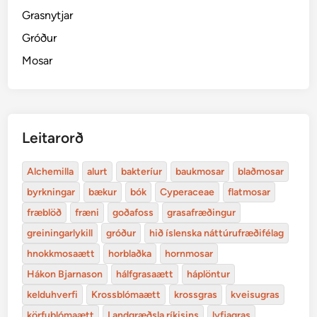
Grasnytjar
Gróður
Mosar
Leitarorð
Alchemilla
alurt
bakteríur
baukmosar
blaðmosar
byrkningar
bækur
bók
Cyperaceae
flatmosar
fræblöð
fræni
goðafoss
grasafræðingur
greiningarlykill
gróður
hið íslenska náttúrufræðifélag
hnokkmosaætt
horblaðka
hornmosar
Hákon Bjarnason
hálfgrasaætt
háplöntur
kelduhverfi
Krossblómaætt
krossgras
kveisugras
körfublómaætt
Landgræðsla ríkisins
lyfjagras