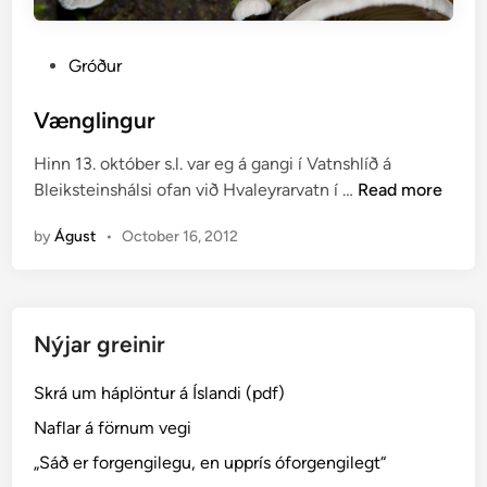
P
Gróður
o
s
Vænglingur
t
Hinn 13. október s.l. var eg á gangi í Vatnshlíð á
e
V
Bleiksteinshálsi ofan við Hvaleyrarvatn í …
Read more
d
æ
i
by
Águst
•
October 16, 2012
n
n
g
l
i
Nýjar greinir
n
g
Skrá um háplöntur á Íslandi (pdf)
u
r
Naflar á förnum vegi
„Sáð er forgengilegu, en upprís óforgengilegt“