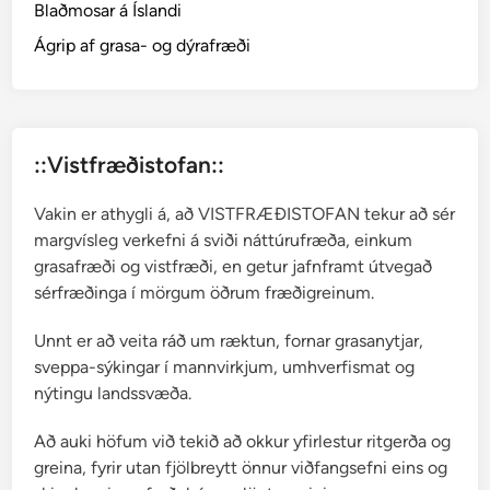
Blaðmosar á Íslandi
Ágrip af grasa- og dýrafræði
::Vistfræðistofan::
Vakin er athygli á, að VISTFRÆÐISTOFAN tekur að sér
margvísleg verkefni á sviði náttúrufræða, einkum
grasafræði og vistfræði, en getur jafnframt útvegað
sérfræðinga í mörgum öðrum fræðigreinum.
Unnt er að veita ráð um ræktun, fornar grasanytjar,
sveppa-sýkingar í mannvirkjum, umhverfismat og
nýtingu landssvæða.
Að auki höfum við tekið að okkur yfirlestur ritgerða og
greina, fyrir utan fjölbreytt önnur viðfangsefni eins og