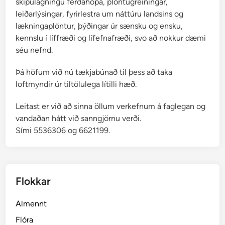
skipulagningu ferðahópa, plöntugreiningar,
leiðarlýsingar, fyrirlestra um náttúru landsins og
lækningaplöntur, þýðingar úr sænsku og ensku,
kennslu í líffræði og lífefnafræði, svo að nokkur dæmi
séu nefnd.
Þá höfum við nú tækjabúnað til þess að taka
loftmyndir úr tiltölulega lítilli hæð.
Leitast er við að sinna öllum verkefnum á faglegan og
vandaðan hátt við sanngjörnu verði.
Sími 5536306 og 6621199.
Flokkar
Almennt
Flóra