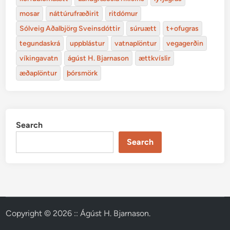
mosar
náttúrufræðirit
ritdómur
Sólveig Aðalbjörg Sveinsdóttir
súruætt
t+ofugras
tegundaskrá
uppblástur
vatnaplöntur
vegagerðin
víkingavatn
ágúst H. Bjarnason
ættkvíslir
æðaplöntur
þórsmörk
Search
Search
Copyright © 2026
:: Ágúst H. Bjarnason
.