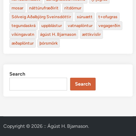
mosar
náttúrufræðirit
ritdómur
Sólveig Aðalbjörg Sveinsdóttir
súruætt
t+ofugras
tegundaskrá
uppblástur
vatnaplöntur
vegagerðin
víkingavatn
ágúst H. Bjarnason
ættkvíslir
æðaplöntur
þórsmörk
Search
Search
Copyright © 2026
:: Ágúst H. Bjarnason
.