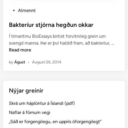
P
Almennt
o
s
Bakteríur stjórna hegðun okkar
t
Í tímaritinu BioEssays birtist forvitnileg grein um
e
B
svengd manna. Þar er því haldið fram, að bakteríur, …
d
a
Read more
i
k
n
by
Águst
•
August 26, 2014
t
e
r
í
Nýjar greinir
u
r
Skrá um háplöntur á Íslandi (pdf)
s
t
Naflar á förnum vegi
j
„Sáð er forgengilegu, en upprís óforgengilegt“
ó