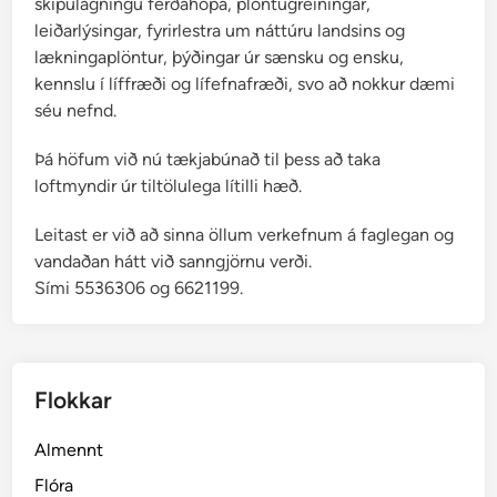
skipulagningu ferðahópa, plöntugreiningar,
leiðarlýsingar, fyrirlestra um náttúru landsins og
lækningaplöntur, þýðingar úr sænsku og ensku,
kennslu í líffræði og lífefnafræði, svo að nokkur dæmi
séu nefnd.
Þá höfum við nú tækjabúnað til þess að taka
loftmyndir úr tiltölulega lítilli hæð.
Leitast er við að sinna öllum verkefnum á faglegan og
vandaðan hátt við sanngjörnu verði.
Sími 5536306 og 6621199.
Flokkar
Almennt
Flóra