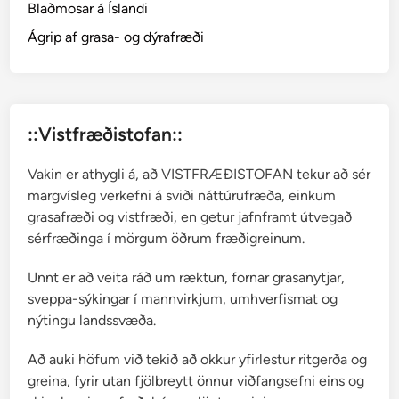
Blaðmosar á Íslandi
r
n
Ágrip af grasa- og dýrafræði
a
h
e
g
::Vistfræðistofan::
ð
u
Vakin er athygli á, að VISTFRÆÐISTOFAN tekur að sér
n
margvísleg verkefni á sviði náttúrufræða, einkum
o
grasafræði og vistfræði, en getur jafnframt útvegað
k
sérfræðinga í mörgum öðrum fræðigreinum.
k
a
Unnt er að veita ráð um ræktun, fornar grasanytjar,
r
sveppa-sýkingar í mannvirkjum, umhverfismat og
nýtingu landssvæða.
Að auki höfum við tekið að okkur yfirlestur ritgerða og
greina, fyrir utan fjölbreytt önnur viðfangsefni eins og