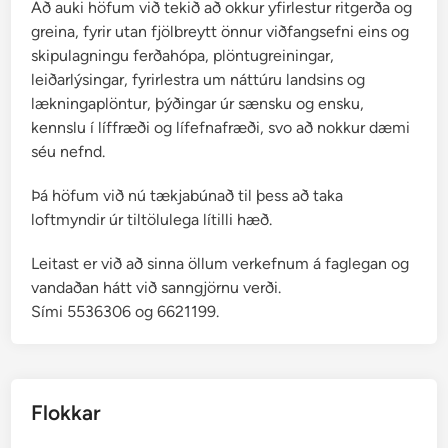
Að auki höfum við tekið að okkur yfirlestur ritgerða og
greina, fyrir utan fjölbreytt önnur viðfangsefni eins og
skipulagningu ferðahópa, plöntugreiningar,
leiðarlýsingar, fyrirlestra um náttúru landsins og
lækningaplöntur, þýðingar úr sænsku og ensku,
kennslu í líffræði og lífefnafræði, svo að nokkur dæmi
séu nefnd.
Þá höfum við nú tækjabúnað til þess að taka
loftmyndir úr tiltölulega lítilli hæð.
Leitast er við að sinna öllum verkefnum á faglegan og
vandaðan hátt við sanngjörnu verði.
Sími 5536306 og 6621199.
Flokkar