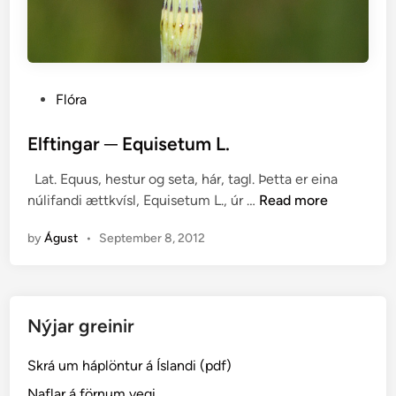
P
Flóra
o
s
Elftingar ─ Equisetum L.
t
Lat. Equus, hestur og seta, hár, tagl. Þetta er eina
e
E
núlifandi ættkvísl, Equisetum L., úr …
Read more
d
l
i
by
Águst
•
September 8, 2012
f
n
t
i
n
Nýjar greinir
g
a
Skrá um háplöntur á Íslandi (pdf)
r
─
Naflar á förnum vegi