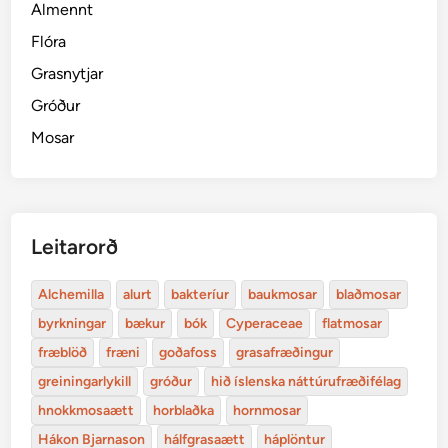
Almennt
Flóra
Grasnytjar
Gróður
Mosar
Leitarorð
Alchemilla
alurt
bakteríur
baukmosar
blaðmosar
byrkningar
bækur
bók
Cyperaceae
flatmosar
fræblöð
fræni
goðafoss
grasafræðingur
greiningarlykill
gróður
hið íslenska náttúrufræðifélag
hnokkmosaætt
horblaðka
hornmosar
Hákon Bjarnason
hálfgrasaætt
háplöntur