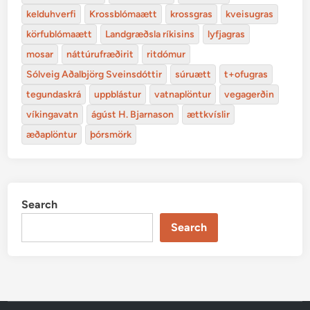
kelduhverfi
Krossblómaætt
krossgras
kveisugras
körfublómaætt
Landgræðsla ríkisins
lyfjagras
mosar
náttúrufræðirit
ritdómur
Sólveig Aðalbjörg Sveinsdóttir
súruætt
t+ofugras
tegundaskrá
uppblástur
vatnaplöntur
vegagerðin
víkingavatn
ágúst H. Bjarnason
ættkvíslir
æðaplöntur
þórsmörk
Search
Search