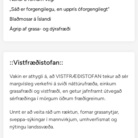
E
„Sáð er forgengilegu, en upprís óforgengilegt“
q
Blaðmosar á Íslandi
u
i
Ágrip af grasa- og dýrafræði
s
e
t
u
::Vistfræðistofan::
m
L
Vakin er athygli á, að VISTFRÆÐISTOFAN tekur að sér
.
margvísleg verkefni á sviði náttúrufræða, einkum
grasafræði og vistfræði, en getur jafnframt útvegað
sérfræðinga í mörgum öðrum fræðigreinum.
Unnt er að veita ráð um ræktun, fornar grasanytjar,
sveppa-sýkingar í mannvirkjum, umhverfismat og
nýtingu landssvæða.