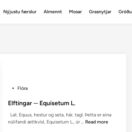
Nýjustu færslur
Almennt
Mosar
Grasnytjar
Gróðu
P
Flóra
o
s
Elftingar ─ Equisetum L.
t
Lat. Equus, hestur og seta, hár, tagl. Þetta er eina
e
E
núlifandi ættkvísl, Equisetum L., úr …
Read more
d
l
i