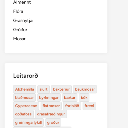
Almennt
Flóra
Grasnytjar
Gróður
Mosar
Leitarorð
Alchemilla
alurt
bakteríur
baukmosar
blaðmosar
byrkningar
bækur
bók
Cyperaceae
flatmosar
fræblöð
fræni
goðafoss
grasafræðingur
greiningarlykill
gróður