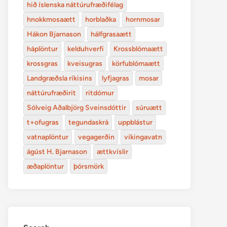
hið íslenska náttúrufræðifélag
hnokkmosaætt
horblaðka
hornmosar
Hákon Bjarnason
hálfgrasaætt
háplöntur
kelduhverfi
Krossblómaætt
krossgras
kveisugras
körfublómaætt
Landgræðsla ríkisins
lyfjagras
mosar
náttúrufræðirit
ritdómur
Sólveig Aðalbjörg Sveinsdóttir
súruætt
t+ofugras
tegundaskrá
uppblástur
vatnaplöntur
vegagerðin
víkingavatn
ágúst H. Bjarnason
ættkvíslir
æðaplöntur
þórsmörk