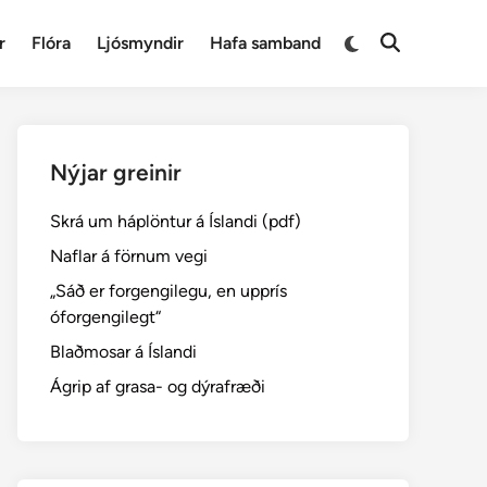
Switch
r
Flóra
Ljósmyndir
Hafa samband
Open
to
Search
dark
mode
Nýjar greinir
Skrá um háplöntur á Íslandi (pdf)
Naflar á förnum vegi
„Sáð er forgengilegu, en upprís
óforgengilegt“
Blaðmosar á Íslandi
Ágrip af grasa- og dýrafræði