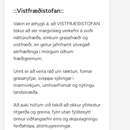
::Vistfræðistofan::
Vakin er athygli á, að VISTFRÆÐISTOFAN
tekur að sér margvísleg verkefni á sviði
náttúrufræða, einkum grasafræði og
vistfræði, en getur jafnframt útvegað
sérfræðinga í mörgum öðrum
fræðigreinum.
Unnt er að veita ráð um ræktun, fornar
grasanytjar, sveppa-sýkingar í
mannvirkjum, umhverfismat og nýtingu
landssvæða.
Að auki höfum við tekið að okkur yfirlestur
ritgerða og greina, fyrir utan fjölbreytt
önnur viðfangsefni eins og skipulagningu
ferðahópa, plöntugreiningar,