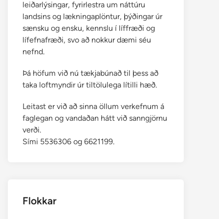
leiðarlýsingar, fyrirlestra um náttúru
landsins og lækningaplöntur, þýðingar úr
sænsku og ensku, kennslu í líffræði og
lífefnafræði, svo að nokkur dæmi séu
nefnd.
Þá höfum við nú tækjabúnað til þess að
taka loftmyndir úr tiltölulega lítilli hæð.
Leitast er við að sinna öllum verkefnum á
faglegan og vandaðan hátt við sanngjörnu
verði.
Sími 5536306 og 6621199.
Flokkar