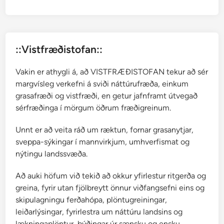
r
H
a
l
::Vistfræðistofan::
l
g
Vakin er athygli á, að VISTFRÆÐISTOFAN tekur að sér
r
margvísleg verkefni á sviði náttúrufræða, einkum
í
grasafræði og vistfræði, en getur jafnframt útvegað
m
sérfræðinga í mörgum öðrum fræðigreinum.
s
s
Unnt er að veita ráð um ræktun, fornar grasanytjar,
o
sveppa-sýkingar í mannvirkjum, umhverfismat og
n
nýtingu landssvæða.
a
r
Að auki höfum við tekið að okkur yfirlestur ritgerða og
greina, fyrir utan fjölbreytt önnur viðfangsefni eins og
skipulagningu ferðahópa, plöntugreiningar,
leiðarlýsingar, fyrirlestra um náttúru landsins og
lækningaplöntur, þýðingar úr sænsku og ensku,