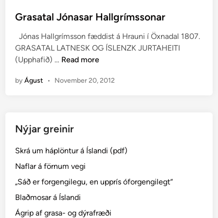
o
s
Grasatal Jónasar Hallgrímssonar
t
Jónas Hallgrímsson fæddist á Hrauni í Öxnadal 1807.
e
GRASATAL LATNESK OG ÍSLENZK JURTAHEITI
d
G
(Upphafið) …
Read more
i
r
n
by
Águst
•
November 20, 2012
a
s
a
t
Nýjar greinir
a
l
Skrá um háplöntur á Íslandi (pdf)
J
ó
Naflar á förnum vegi
n
„Sáð er forgengilegu, en upprís óforgengilegt“
a
Blaðmosar á Íslandi
s
a
Ágrip af grasa- og dýrafræði