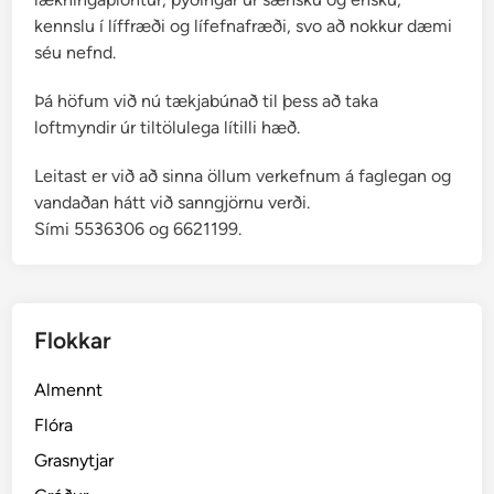
kennslu í líffræði og lífefnafræði, svo að nokkur dæmi
séu nefnd.
Þá höfum við nú tækjabúnað til þess að taka
loftmyndir úr tiltölulega lítilli hæð.
Leitast er við að sinna öllum verkefnum á faglegan og
vandaðan hátt við sanngjörnu verði.
Sími 5536306 og 6621199.
Flokkar
Almennt
Flóra
Grasnytjar