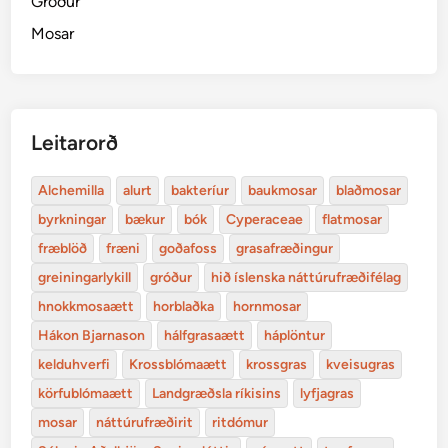
Gróður
Mosar
Leitarorð
Alchemilla
alurt
bakteríur
baukmosar
blaðmosar
byrkningar
bækur
bók
Cyperaceae
flatmosar
fræblöð
fræni
goðafoss
grasafræðingur
greiningarlykill
gróður
hið íslenska náttúrufræðifélag
hnokkmosaætt
horblaðka
hornmosar
Hákon Bjarnason
hálfgrasaætt
háplöntur
kelduhverfi
Krossblómaætt
krossgras
kveisugras
körfublómaætt
Landgræðsla ríkisins
lyfjagras
mosar
náttúrufræðirit
ritdómur