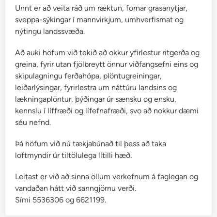
l
Unnt er að veita ráð um ræktun, fornar grasanytjar,
a
sveppa-sýkingar í mannvirkjum, umhverfismat og
n
nýtingu landssvæða.
d
s
Að auki höfum við tekið að okkur yfirlestur ritgerða og
greina, fyrir utan fjölbreytt önnur viðfangsefni eins og
skipulagningu ferðahópa, plöntugreiningar,
leiðarlýsingar, fyrirlestra um náttúru landsins og
lækningaplöntur, þýðingar úr sænsku og ensku,
kennslu í líffræði og lífefnafræði, svo að nokkur dæmi
séu nefnd.
Þá höfum við nú tækjabúnað til þess að taka
loftmyndir úr tiltölulega lítilli hæð.
Leitast er við að sinna öllum verkefnum á faglegan og
vandaðan hátt við sanngjörnu verði.
Sími 5536306 og 6621199.