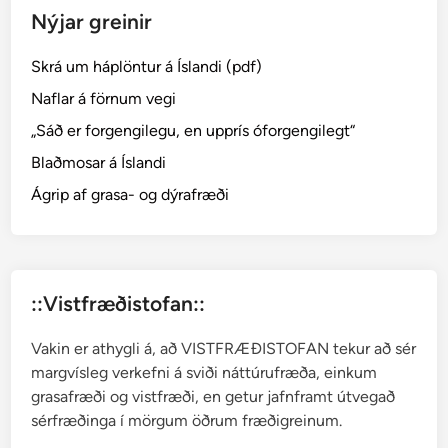
Nýjar greinir
á
l
Skrá um háplöntur á Íslandi (pdf)
f
a
Naflar á förnum vegi
e
„Sáð er forgengilegu, en upprís óforgengilegt“
l
Blaðmosar á Íslandi
d
i
Ágrip af grasa- og dýrafræði
í
H
á
s
::Vistfræðistofan::
k
ó
Vakin er athygli á, að VISTFRÆÐISTOFAN tekur að sér
l
margvísleg verkefni á sviði náttúrufræða, einkum
a
grasafræði og vistfræði, en getur jafnframt útvegað
Í
sérfræðinga í mörgum öðrum fræðigreinum.
s