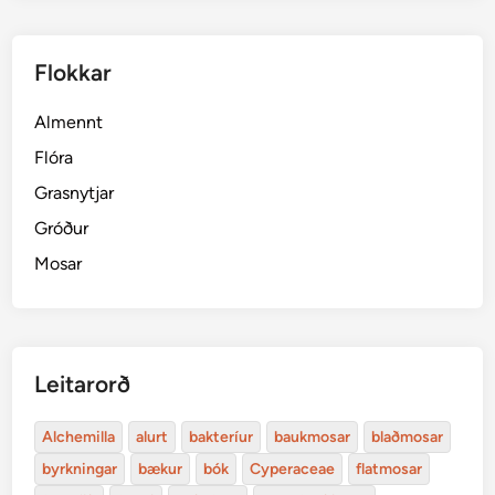
Flokkar
Almennt
Flóra
Grasnytjar
Gróður
Mosar
Leitarorð
Alchemilla
alurt
bakteríur
baukmosar
blaðmosar
byrkningar
bækur
bók
Cyperaceae
flatmosar