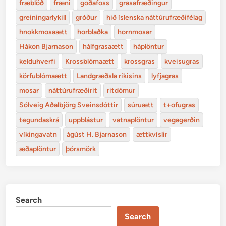
fræblöð
fræni
goðafoss
grasafræðingur
greiningarlykill
gróður
hið íslenska náttúrufræðifélag
hnokkmosaætt
horblaðka
hornmosar
Hákon Bjarnason
hálfgrasaætt
háplöntur
kelduhverfi
Krossblómaætt
krossgras
kveisugras
körfublómaætt
Landgræðsla ríkisins
lyfjagras
mosar
náttúrufræðirit
ritdómur
Sólveig Aðalbjörg Sveinsdóttir
súruætt
t+ofugras
tegundaskrá
uppblástur
vatnaplöntur
vegagerðin
víkingavatn
ágúst H. Bjarnason
ættkvíslir
æðaplöntur
þórsmörk
Search
Search