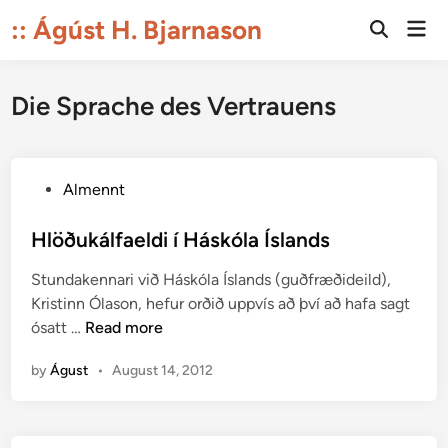
Skip
:: Ágúst H. Bjarnason
Mai
to
Open
Men
Search
content
Die Sprache des Vertrauens
P
Almennt
o
s
Hlöðukálfaeldi í Háskóla Íslands
t
Stundakennari við Háskóla Íslands (guðfræðideild),
e
Kristinn Ólason, hefur orðið uppvís að því að hafa sagt
d
H
ósatt …
Read more
i
l
n
by
Águst
•
August 14, 2012
ö
ð
u
k