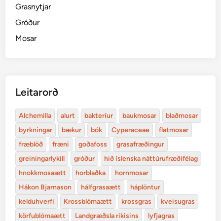
Grasnytjar
Gróður
Mosar
Leitarorð
Alchemilla
alurt
bakteríur
baukmosar
blaðmosar
byrkningar
bækur
bók
Cyperaceae
flatmosar
fræblöð
fræni
goðafoss
grasafræðingur
greiningarlykill
gróður
hið íslenska náttúrufræðifélag
hnokkmosaætt
horblaðka
hornmosar
Hákon Bjarnason
hálfgrasaætt
háplöntur
kelduhverfi
Krossblómaætt
krossgras
kveisugras
körfublómaætt
Landgræðsla ríkisins
lyfjagras