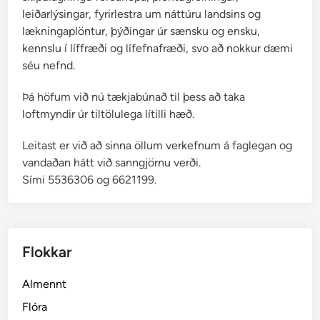
leiðarlýsingar, fyrirlestra um náttúru landsins og
lækningaplöntur, þýðingar úr sænsku og ensku,
kennslu í líffræði og lífefnafræði, svo að nokkur dæmi
séu nefnd.
Þá höfum við nú tækjabúnað til þess að taka
loftmyndir úr tiltölulega lítilli hæð.
Leitast er við að sinna öllum verkefnum á faglegan og
vandaðan hátt við sanngjörnu verði.
Sími 5536306 og 6621199.
Flokkar
Almennt
Flóra