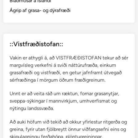
Blaðmosar á Íslandi
n
v
Ágrip af grasa- og dýrafræði
a
l
l
a
::Vistfræðistofan::
r
i
Vakin er athygli á, að VISTFRÆÐISTOFAN tekur að sér
a
margvísleg verkefni á sviði náttúrufræða, einkum
m
grasafræði og vistfræði, en getur jafnframt útvegað
a
sérfræðinga í mörgum öðrum fræðigreinum.
j
a
Unnt er að veita ráð um ræktun, fornar grasanytjar,
l
sveppa-sýkingar í mannvirkjum, umhverfismat og
i
nýtingu landssvæða.
s
Að auki höfum við tekið að okkur yfirlestur ritgerða og
greina, fyrir utan fjölbreytt önnur viðfangsefni eins og
skipulagningu ferðahópa, plöntugreiningar,