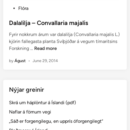
P
Flóra
o
s
Dalalilja – Convallaria majalis
t
Fyrir nokkrum árum var dalalilja (Convallaria majalis L.)
e
kjörin fallegasta planta Svíþjóðar á vegum tímaritsins
d
D
Forskning …
Read more
i
a
n
by
Águst
•
June 29, 2014
l
a
l
i
Nýjar greinir
l
j
Skrá um háplöntur á Íslandi (pdf)
a
–
Naflar á förnum vegi
C
„Sáð er forgengilegu, en upprís óforgengilegt“
o