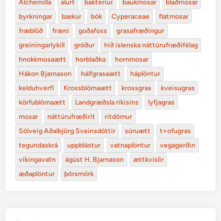
Alchemilla
alurt
bakteríur
baukmosar
blaðmosar
byrkningar
bækur
bók
Cyperaceae
flatmosar
fræblöð
fræni
goðafoss
grasafræðingur
greiningarlykill
gróður
hið íslenska náttúrufræðifélag
hnokkmosaætt
horblaðka
hornmosar
Hákon Bjarnason
hálfgrasaætt
háplöntur
kelduhverfi
Krossblómaætt
krossgras
kveisugras
körfublómaætt
Landgræðsla ríkisins
lyfjagras
mosar
náttúrufræðirit
ritdómur
Sólveig Aðalbjörg Sveinsdóttir
súruætt
t+ofugras
tegundaskrá
uppblástur
vatnaplöntur
vegagerðin
víkingavatn
ágúst H. Bjarnason
ættkvíslir
æðaplöntur
þórsmörk