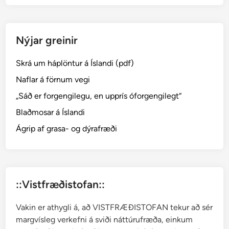
n
s
k
Nýjar greinir
u
r
Skrá um háplöntur á Íslandi (pdf)
p
i
Naflar á förnum vegi
p
„Sáð er forgengilegu, en upprís óforgengilegt“
a
Blaðmosar á Íslandi
r
–
Ágrip af grasa- og dýrafræði
p
a
p
r
::Vistfræðistofan::
i
k
Vakin er athygli á, að VISTFRÆÐISTOFAN tekur að sér
a
margvísleg verkefni á sviði náttúrufræða, einkum
,