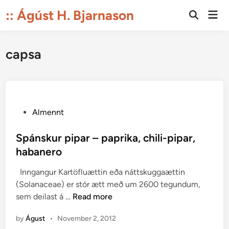
Skip
:: Ágúst H. Bjarnason
Mai
to
Open
Men
Search
content
capsa
P
Almennt
o
s
Spánskur pipar – paprika, chili-pipar,
t
habanero
e
Inngangur Kartöfluættin eða náttskuggaættin
d
(Solanaceae) er stór ætt með um 2600 tegundum,
i
S
sem deilast á …
Read more
n
p
by
Águst
•
November 2, 2012
á