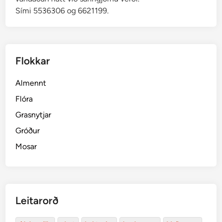
Sími 5536306 og 6621199.
o
Flokkar
Almennt
Flóra
Grasnytjar
Gróður
Mosar
Leitarorð