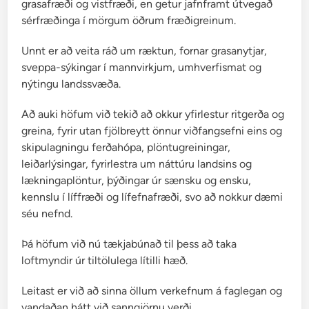
grasafræði og vistfræði, en getur jafnframt útvegað
c
sérfræðinga í mörgum öðrum fræðigreinum.
h
i
Unnt er að veita ráð um ræktun, fornar grasanytjar,
l
sveppa-sýkingar í mannvirkjum, umhverfismat og
i
nýtingu landssvæða.
-
p
Að auki höfum við tekið að okkur yfirlestur ritgerða og
i
greina, fyrir utan fjölbreytt önnur viðfangsefni eins og
p
skipulagningu ferðahópa, plöntugreiningar,
a
leiðarlýsingar, fyrirlestra um náttúru landsins og
r
lækningaplöntur, þýðingar úr sænsku og ensku,
,
kennslu í líffræði og lífefnafræði, svo að nokkur dæmi
h
séu nefnd.
a
b
Þá höfum við nú tækjabúnað til þess að taka
a
loftmyndir úr tiltölulega lítilli hæð.
n
Leitast er við að sinna öllum verkefnum á faglegan og
e
vandaðan hátt við sanngjörnu verði.
r