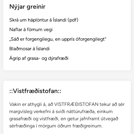
Nýjar greinir
í
s
Skrá um háplöntur á Íslandi (pdf)
u
r
Naflar á förnum vegi
–
„Sáð er forgengilegu, en upprís óforgengilegt“
k
Blaðmosar á Íslandi
v
e
Ágrip af grasa- og dýrafræði
ð
n
a
r
::Vistfræðistofan::
v
o
Vakin er athygli á, að VISTFRÆÐISTOFAN tekur að sér
r
margvísleg verkefni á sviði náttúrufræða, einkum
o
grasafræði og vistfræði, en getur jafnframt útvegað
g
sérfræðinga í mörgum öðrum fræðigreinum.
s