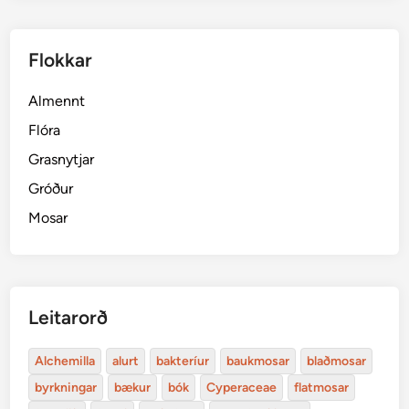
Flokkar
Almennt
Flóra
Grasnytjar
Gróður
Mosar
Leitarorð
Alchemilla
alurt
bakteríur
baukmosar
blaðmosar
byrkningar
bækur
bók
Cyperaceae
flatmosar