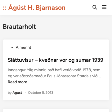
Skip
:: Ágúst H. Bjarnason
Mai
to
Open
Men
Search
content
Brautarholt
P
Almennt
o
s
Sláttuvísur – kveðnar vor og sumar 1939
t
Inngangur Mig minnir, það hafi verið vorið 1978, sem
e
S
eg var aðstoðarmaður Egils Jónassonar Stardals við …
d
l
Read more
i
á
n
by
Águst
•
October 5, 2013
t
t
u
v