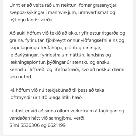
u
Unnt er að veita ráð um ræktun, fornar grasanytjar,
m
sveppa-sýkingar í mannvirkjum, umhverfismat og
a
nýtingu landssvæða.
r
1
Að auki höfum við tekið að okkur yfirlestur ritgerða og
9
greina, fyrir utan fjölbreytt önnur viðfangsefni eins og
3
skipulagningu ferðahópa, plöntugreiningar,
9
leiðarlýsingar, fyrirlestra um náttúru landsins og
lækningaplöntur, þýðingar úr sænsku og ensku,
kennslu í líffræði og lífefnafræði, svo að nokkur dæmi
séu nefnd.
Þá höfum við nú tækjabúnað til þess að taka
loftmyndir úr tiltölulega lítilli hæð.
Leitast er við að sinna öllum verkefnum á faglegan og
vandaðan hátt við sanngjörnu verði.
Sími 5536306 og 6621199.