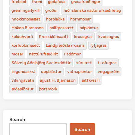
fræblöð
fræni
goðafoss
grasafræðingur
greiningarlykill
gróður
hið íslenska náttúrufræðifélag
hnokkmosaætt
horblaðka
hornmosar
Hákon Bjarnason
hálfgrasaætt
háplöntur
kelduhverfi
Krossblómaætt
krossgras
kveisugras
körfublómaætt
Landgræðsla ríkisins
lyfjagras
mosar
náttúrufræðirit
ritdómur
Sólveig Aðalbjörg Sveinsdóttir
súruætt
t+ofugras
tegundaskrá
uppblástur
vatnaplöntur
vegagerðin
víkingavatn
ágúst H. Bjarnason
ættkvíslir
æðaplöntur
þórsmörk
Search
Search