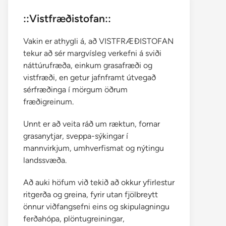
::Vistfræðistofan::
Vakin er athygli á, að VISTFRÆÐISTOFAN
tekur að sér margvísleg verkefni á sviði
náttúrufræða, einkum grasafræði og
vistfræði, en getur jafnframt útvegað
sérfræðinga í mörgum öðrum
fræðigreinum.
Unnt er að veita ráð um ræktun, fornar
grasanytjar, sveppa-sýkingar í
mannvirkjum, umhverfismat og nýtingu
landssvæða.
Að auki höfum við tekið að okkur yfirlestur
ritgerða og greina, fyrir utan fjölbreytt
önnur viðfangsefni eins og skipulagningu
ferðahópa, plöntugreiningar,