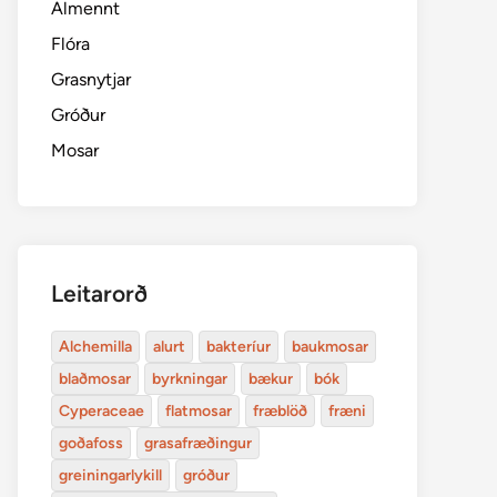
Almennt
Flóra
Grasnytjar
Gróður
Mosar
Leitarorð
Alchemilla
alurt
bakteríur
baukmosar
blaðmosar
byrkningar
bækur
bók
Cyperaceae
flatmosar
fræblöð
fræni
goðafoss
grasafræðingur
greiningarlykill
gróður