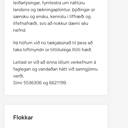
leiðarlýsingar, fyrirlestra um náttúru
landsins og lækningaplöntur, þýðingar úr
sænsku og ensku, kennslu í líffræði og
lífefnafræði, svo að nokkur dæmi séu
nefnd.
Þá höfum við nú tækjabúnað til þess að
taka loftmyndir úr tiltölulega lítilli hæð.
Leitast er við að sinna öllum verkefnum á
faglegan og vandaðan hátt við sanngjörnu
verði.
Sími 5536306 og 6621199.
Flokkar