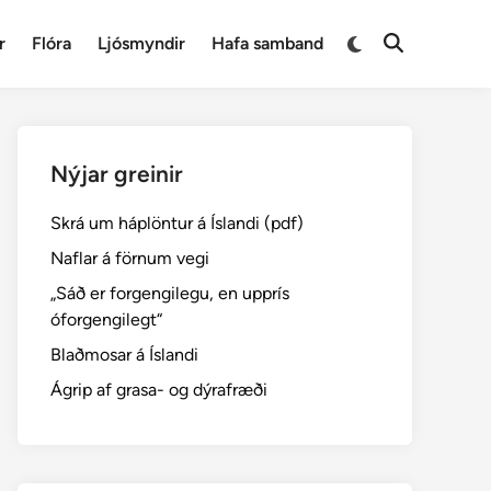
Switch
r
Flóra
Ljósmyndir
Hafa samband
Open
to
Search
dark
mode
Nýjar greinir
Skrá um háplöntur á Íslandi (pdf)
Naflar á förnum vegi
„Sáð er forgengilegu, en upprís
óforgengilegt“
Blaðmosar á Íslandi
Ágrip af grasa- og dýrafræði