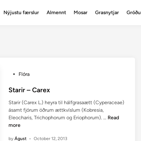
Nýjustu færslur
Almennt
Mosar
Grasnytjar
Gróðu
P
Flóra
o
s
Starir – Carex
t
Starir (Carex L.) heyra til hálfgrasaætt (Cyperaceae)
e
ásamt fjórum öðrum ættkvíslum (Kobresia,
d
S
Eleocharis, Trichophorum og Eriophorum). …
Read
i
t
more
n
a
by
Águst
•
October 12, 2013
r