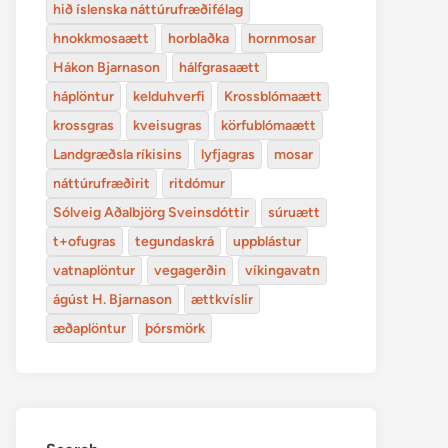
hið íslenska náttúrufræðifélag
hnokkmosaætt
horblaðka
hornmosar
Hákon Bjarnason
hálfgrasaætt
háplöntur
kelduhverfi
Krossblómaætt
krossgras
kveisugras
körfublómaætt
Landgræðsla ríkisins
lyfjagras
mosar
náttúrufræðirit
ritdómur
Sólveig Aðalbjörg Sveinsdóttir
súruætt
t+ofugras
tegundaskrá
uppblástur
vatnaplöntur
vegagerðin
víkingavatn
ágúst H. Bjarnason
ættkvíslir
æðaplöntur
þórsmörk