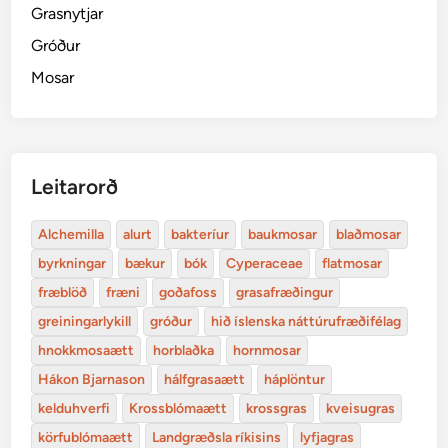
Grasnytjar
Gróður
Mosar
Leitarorð
Alchemilla
alurt
bakteríur
baukmosar
blaðmosar
byrkningar
bækur
bók
Cyperaceae
flatmosar
fræblöð
fræni
goðafoss
grasafræðingur
greiningarlykill
gróður
hið íslenska náttúrufræðifélag
hnokkmosaætt
horblaðka
hornmosar
Hákon Bjarnason
hálfgrasaætt
háplöntur
kelduhverfi
Krossblómaætt
krossgras
kveisugras
körfublómaætt
Landgræðsla ríkisins
lyfjagras