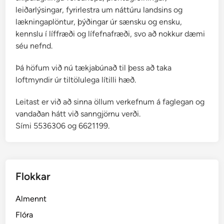
leiðarlýsingar, fyrirlestra um náttúru landsins og
lækningaplöntur, þýðingar úr sænsku og ensku,
kennslu í líffræði og lífefnafræði, svo að nokkur dæmi
séu nefnd.
Þá höfum við nú tækjabúnað til þess að taka
loftmyndir úr tiltölulega lítilli hæð.
Leitast er við að sinna öllum verkefnum á faglegan og
vandaðan hátt við sanngjörnu verði.
Sími 5536306 og 6621199.
Flokkar
Almennt
Flóra