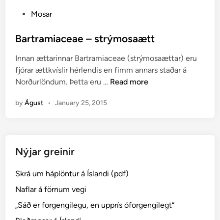
P
Mosar
o
s
Bartramiaceae – strýmosaætt
t
Innan ættarinnar Bartramiaceae (strýmosaættar) eru
e
fjórar ættkvíslir hérlendis en fimm annars staðar á
d
B
Norðurlöndum. Þetta eru …
Read more
i
a
n
by
Águst
•
January 25, 2015
r
t
r
a
Nýjar greinir
m
i
Skrá um háplöntur á Íslandi (pdf)
a
c
Naflar á förnum vegi
e
„Sáð er forgengilegu, en upprís óforgengilegt“
a