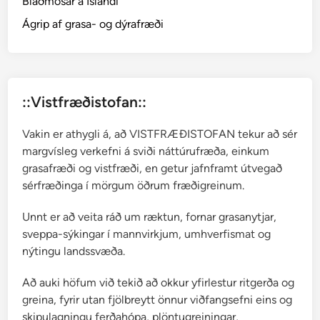
Blaðmosar á Íslandi
e
–
Ágrip af grasa- og dýrafræði
s
t
r
ý
::Vistfræðistofan::
m
o
Vakin er athygli á, að VISTFRÆÐISTOFAN tekur að sér
s
margvísleg verkefni á sviði náttúrufræða, einkum
a
grasafræði og vistfræði, en getur jafnframt útvegað
æ
sérfræðinga í mörgum öðrum fræðigreinum.
t
t
Unnt er að veita ráð um ræktun, fornar grasanytjar,
sveppa-sýkingar í mannvirkjum, umhverfismat og
nýtingu landssvæða.
Að auki höfum við tekið að okkur yfirlestur ritgerða og
greina, fyrir utan fjölbreytt önnur viðfangsefni eins og
skipulagningu ferðahópa, plöntugreiningar,