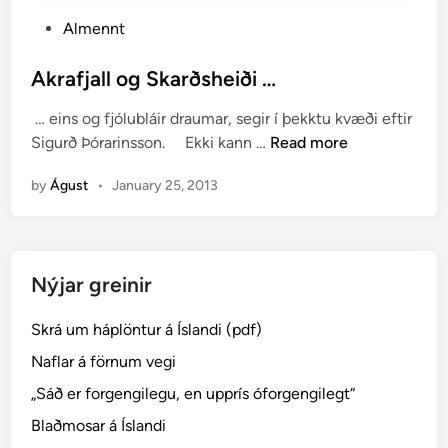
P
Almennt
o
s
Akrafjall og Skarðsheiði …
t
… eins og fjólubláir draumar, segir í þekktu kvæði eftir
e
A
Sigurð Þórarinsson. Ekki kann …
Read more
d
k
i
by
Águst
•
January 25, 2013
r
n
a
f
j
Nýjar greinir
a
l
Skrá um háplöntur á Íslandi (pdf)
l
o
Naflar á förnum vegi
g
„Sáð er forgengilegu, en upprís óforgengilegt“
S
Blaðmosar á Íslandi
k