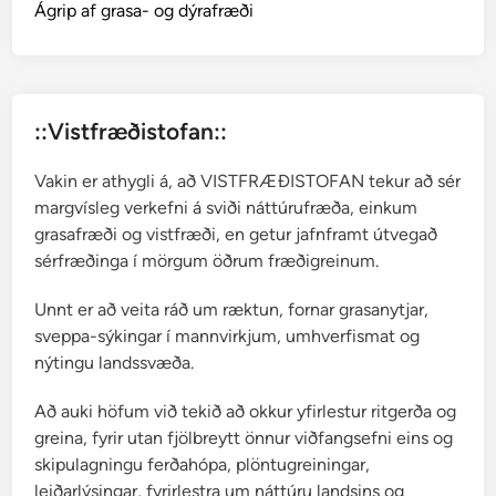
a
Ágrip af grasa- og dýrafræði
r
ð
s
h
::Vistfræðistofan::
e
i
Vakin er athygli á, að VISTFRÆÐISTOFAN tekur að sér
ð
margvísleg verkefni á sviði náttúrufræða, einkum
i
grasafræði og vistfræði, en getur jafnframt útvegað
…
sérfræðinga í mörgum öðrum fræðigreinum.
Unnt er að veita ráð um ræktun, fornar grasanytjar,
sveppa-sýkingar í mannvirkjum, umhverfismat og
nýtingu landssvæða.
Að auki höfum við tekið að okkur yfirlestur ritgerða og
greina, fyrir utan fjölbreytt önnur viðfangsefni eins og
skipulagningu ferðahópa, plöntugreiningar,
leiðarlýsingar, fyrirlestra um náttúru landsins og