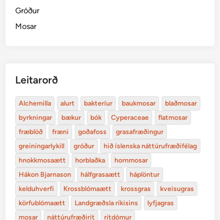
Gróður
Mosar
Leitarorð
Alchemilla
alurt
bakteríur
baukmosar
blaðmosar
byrkningar
bækur
bók
Cyperaceae
flatmosar
fræblöð
fræni
goðafoss
grasafræðingur
greiningarlykill
gróður
hið íslenska náttúrufræðifélag
hnokkmosaætt
horblaðka
hornmosar
Hákon Bjarnason
hálfgrasaætt
háplöntur
kelduhverfi
Krossblómaætt
krossgras
kveisugras
körfublómaætt
Landgræðsla ríkisins
lyfjagras
mosar
náttúrufræðirit
ritdómur