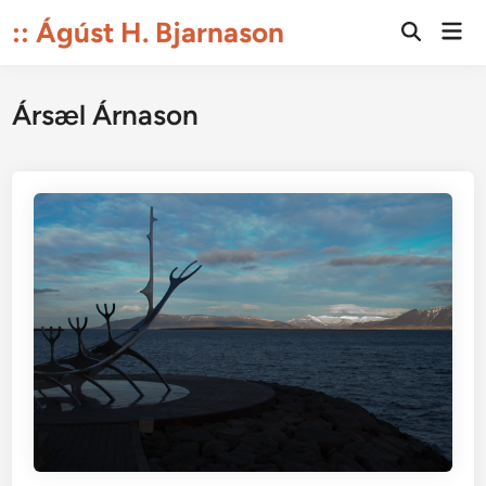
Skip
:: Ágúst H. Bjarnason
Mai
to
Open
Men
Search
content
Ársæl Árnason