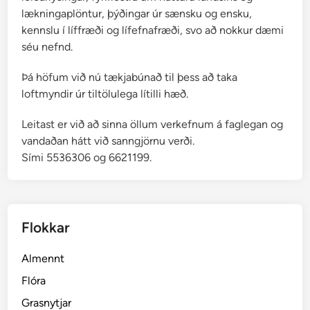
lækningaplöntur, þýðingar úr sænsku og ensku,
kennslu í líffræði og lífefnafræði, svo að nokkur dæmi
séu nefnd.
Þá höfum við nú tækjabúnað til þess að taka
loftmyndir úr tiltölulega lítilli hæð.
Leitast er við að sinna öllum verkefnum á faglegan og
vandaðan hátt við sanngjörnu verði.
Sími 5536306 og 6621199.
Flokkar
Almennt
Flóra
Grasnytjar