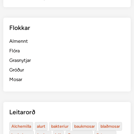
s
l
a
Flokkar
n
d
Almennt
s
Flóra
Grasnytjar
Gróður
Mosar
Leitarorð
Alchemilla
alurt
bakteríur
baukmosar
blaðmosar