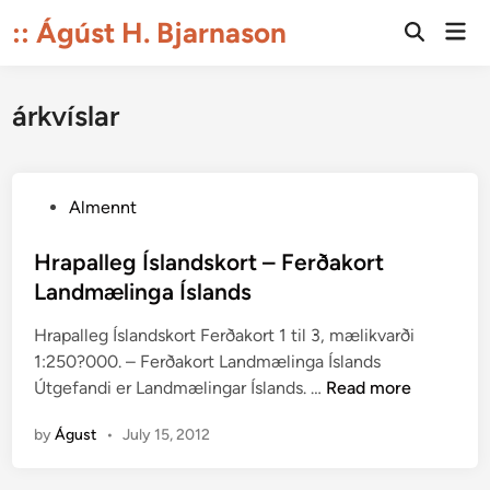
Skip
:: Ágúst H. Bjarnason
Mai
to
Open
Men
Search
content
árkvíslar
P
Almennt
o
s
Hrapalleg Íslandskort – Ferðakort
t
Landmælinga Íslands
e
Hrapalleg Íslandskort Ferðakort 1 til 3, mælikvarði
d
1:250?000. – Ferðakort Landmælinga Íslands
i
H
Útgefandi er Landmælingar Íslands. …
Read more
n
r
by
Águst
•
July 15, 2012
a
p