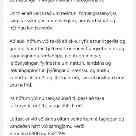
r
ð
Unnt er að veita ráð um ræktun, fornar grasanytjar,
a
sveppa-sýkingar í mannvirkjum, umhverfismat og
k
nýtingu landssvæða.
o
r
Að auki höfum við tekið að okkur yfirlestur ritgerða og
t
greina, fyrir utan fjölbreytt önnur viðfangsefni eins og
L
skipulagningu ferðahópa, plöntugreiningar,
a
leiðarlýsingar, fyrirlestra um náttúru landsins og
n
lækningaplöntur, þýðingar úr sænsku og ensku,
d
kennslu í líffræði og lífefnafræði, svo að nokkur dæmi
m
séu nefnd.
æ
l
Þá höfum við nú tækjabúnað til þess að taka
i
loftmyndir úr tiltölulega lítilli hæð.
n
Leitast er við að sinna öllum verkefnum á faglegan og
g
vandaðan hátt við sanngjörnu verði.
a
Sími 5536306 og 6621199.
Í