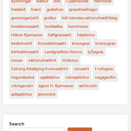
byrkningar
bækur
bók
Cyperaceae
flatmosar
fræblöð
fræni
goðafoss
grasafræðingur
greiningarlykill
gróður
hið íslenska náttúrufræðifélag
hnokkmosaætt
horblaðka
hornmosar
Hákon Bjarnason
hálfgrasaætt
háplöntur
kelduhverfi
Krossblómaætt
krossgras
kveisugras
körfublómaætt
Landgræðsla ríkisins
lyfjagras
mosar
náttúrufræðirit
ritdómur
Sólveig Aðalbjörg Sveinsdóttir
súruætt
t+ofugras
tegundaskrá
uppblástur
vatnaplöntur
vegagerðin
víkingavatn
ágúst H. Bjarnason
ættkvíslir
æðaplöntur
þórsmörk
Search