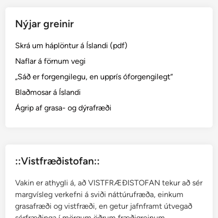
a
l
Nýjar greinir
l
e
Skrá um háplöntur á Íslandi (pdf)
g
Í
Naflar á förnum vegi
s
„Sáð er forgengilegu, en upprís óforgengilegt“
l
Blaðmosar á Íslandi
a
n
Ágrip af grasa- og dýrafræði
d
s
k
o
::Vistfræðistofan::
r
t
Vakin er athygli á, að VISTFRÆÐISTOFAN tekur að sér
–
margvísleg verkefni á sviði náttúrufræða, einkum
F
grasafræði og vistfræði, en getur jafnframt útvegað
e
sérfræðinga í mörgum öðrum fræðigreinum.