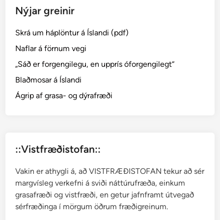
Nýjar greinir
–
t
Skrá um háplöntur á Íslandi (pdf)
o
t
Naflar á förnum vegi
a
„Sáð er forgengilegu, en upprís óforgengilegt“
m
Blaðmosar á Íslandi
o
s
Ágrip af grasa- og dýrafræði
a
r
::Vistfræðistofan::
Vakin er athygli á, að VISTFRÆÐISTOFAN tekur að sér
margvísleg verkefni á sviði náttúrufræða, einkum
grasafræði og vistfræði, en getur jafnframt útvegað
sérfræðinga í mörgum öðrum fræðigreinum.