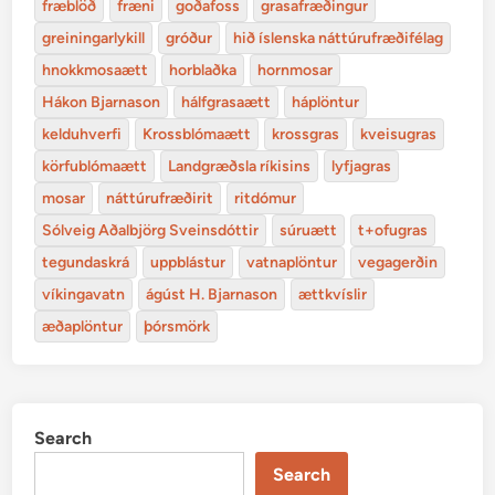
fræblöð
fræni
goðafoss
grasafræðingur
greiningarlykill
gróður
hið íslenska náttúrufræðifélag
hnokkmosaætt
horblaðka
hornmosar
Hákon Bjarnason
hálfgrasaætt
háplöntur
kelduhverfi
Krossblómaætt
krossgras
kveisugras
körfublómaætt
Landgræðsla ríkisins
lyfjagras
mosar
náttúrufræðirit
ritdómur
Sólveig Aðalbjörg Sveinsdóttir
súruætt
t+ofugras
tegundaskrá
uppblástur
vatnaplöntur
vegagerðin
víkingavatn
ágúst H. Bjarnason
ættkvíslir
æðaplöntur
þórsmörk
Search
Search