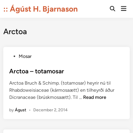
Skip
:: Ágúst H. Bjarnason
Mai
to
Open
Men
Search
content
Arctoa
P
Mosar
o
s
Arctoa – totamosar
t
Arctoa Bruch & Schimp. (totamosar) heyrir nú til
e
Rhabdoweisiaceae (kármosaætt) en tilheyrði áður
d
A
Dicranaceae (brúskmosaætt). Til …
Read more
i
r
n
by
Águst
•
December 2, 2014
c
t
o
a