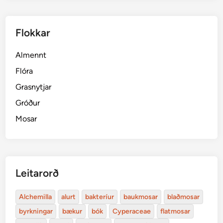
Flokkar
Almennt
Flóra
Grasnytjar
Gróður
Mosar
Leitarorð
Alchemilla
alurt
bakteríur
baukmosar
blaðmosar
byrkningar
bækur
bók
Cyperaceae
flatmosar