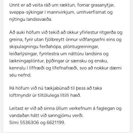
Unnt er að veita ráð um ræktun, fornar grasanytjar,
sveppa-sýkingar í mannvirkjum, umhverfismat og
nýtingu landssvæða.
Að auki höfum við tekið að okkur yfirlestur ritgerða og
greina, fyrir utan fjölbreytt önnur viðfangsefni eins og
skipulagningu ferðahópa, plöntugreiningar,
leiðarlýsingar, fyrirlestra um náttúru landsins og
lækningaplöntur, þýðingar úr sænsku og ensku,
kennslu í líffræði og lífefnafræði, svo að nokkur dæmi
séu nefnd.
Þá höfum við nú tækjabúnað til þess að taka
loftmyndir úr tiltölulega lítilli hæð.
Leitast er við að sinna öllum verkefnum á faglegan og
vandaðan hátt við sanngjörnu verði.
Sími 5536306 og 6621199.