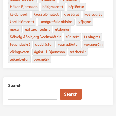
Hákon Bjarnason
hálfgrasaætt
háplöntur
kelduhverfi
Krossblómaætt
krossgras
kveisugras
körfublómaætt
Landgræðsla ríkisins
lyfjagras
mosar
náttúrufræðirit
ritdómur
Sólveig Aðalbjörg Sveinsdóttir
súruætt
t+ofugras
tegundaskrá
uppblástur
vatnaplöntur
vegagerðin
víkingavatn
ágúst H. Bjarnason
ættkvíslir
æðaplöntur
þórsmörk
Search
Search