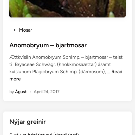
P
Mosar
o
s
Anomobryum – bjartmosar
t
Ættkvíslin Anomobryum Schimp. – bjartmosar – telst
e
til Bryaceae Schwägr. (hnokkmosaættar) ásamt
d
A
kvíslunum Plagiobryum Schimp. (dármosum), …
Read
i
n
more
n
o
by
Águst
•
April 24, 2017
m
o
b
r
Nýjar greinir
y
u