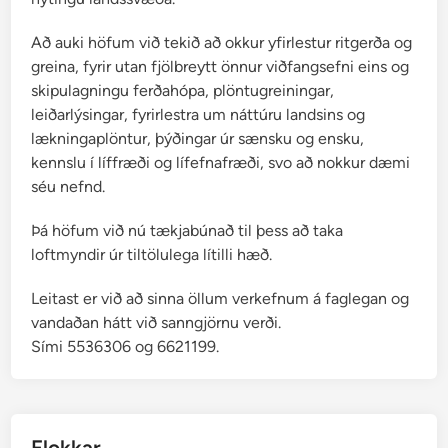
Að auki höfum við tekið að okkur yfirlestur ritgerða og
greina, fyrir utan fjölbreytt önnur viðfangsefni eins og
skipulagningu ferðahópa, plöntugreiningar,
leiðarlýsingar, fyrirlestra um náttúru landsins og
lækningaplöntur, þýðingar úr sænsku og ensku,
kennslu í líffræði og lífefnafræði, svo að nokkur dæmi
séu nefnd.
Þá höfum við nú tækjabúnað til þess að taka
loftmyndir úr tiltölulega lítilli hæð.
Leitast er við að sinna öllum verkefnum á faglegan og
vandaðan hátt við sanngjörnu verði.
Sími 5536306 og 6621199.
Flokkar