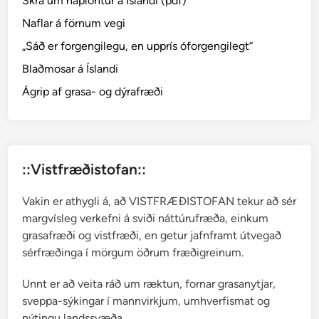
Skrá um háplöntur á Íslandi (pdf)
m
–
Naflar á förnum vegi
b
„Sáð er forgengilegu, en upprís óforgengilegt“
j
Blaðmosar á Íslandi
a
r
Ágrip af grasa- og dýrafræði
t
m
o
s
::Vistfræðistofan::
a
r
Vakin er athygli á, að VISTFRÆÐISTOFAN tekur að sér
margvísleg verkefni á sviði náttúrufræða, einkum
grasafræði og vistfræði, en getur jafnframt útvegað
sérfræðinga í mörgum öðrum fræðigreinum.
Unnt er að veita ráð um ræktun, fornar grasanytjar,
sveppa-sýkingar í mannvirkjum, umhverfismat og
nýtingu landssvæða.