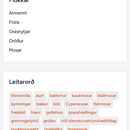
Almennt
Flóra
Grasnytjar
Gróður
Mosar
Leitarorð
Alchemilla
alurt
bakteríur
baukmosar
blaðmosar
byrkningar
bækur
bók
Cyperaceae
flatmosar
fræblöð
fræni
goðafoss
grasafræðingur
greiningarlykill
gróður
hið íslenska náttúrufræðifélag
hnokkmosaætt
horblaðka
hornmosar