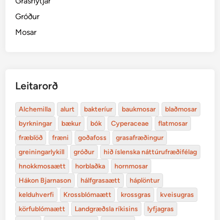
Grasnytjar
Gróður
Mosar
Leitarorð
Alchemilla
alurt
bakteríur
baukmosar
blaðmosar
byrkningar
bækur
bók
Cyperaceae
flatmosar
fræblöð
fræni
goðafoss
grasafræðingur
greiningarlykill
gróður
hið íslenska náttúrufræðifélag
hnokkmosaætt
horblaðka
hornmosar
Hákon Bjarnason
hálfgrasaætt
háplöntur
kelduhverfi
Krossblómaætt
krossgras
kveisugras
körfublómaætt
Landgræðsla ríkisins
lyfjagras