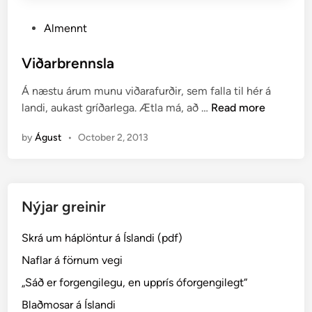
P
Almennt
o
s
Viðarbrennsla
t
Á næstu árum munu viðarafurðir, sem falla til hér á
e
V
landi, aukast gríðarlega. Ætla má, að …
Read more
d
i
i
by
Águst
•
October 2, 2013
ð
n
a
r
b
Nýjar greinir
r
e
Skrá um háplöntur á Íslandi (pdf)
n
n
Naflar á förnum vegi
s
„Sáð er forgengilegu, en upprís óforgengilegt“
l
Blaðmosar á Íslandi
a