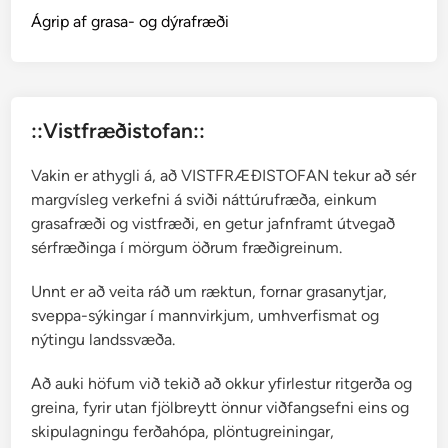
Ágrip af grasa- og dýrafræði
::Vistfræðistofan::
Vakin er athygli á, að VISTFRÆÐISTOFAN tekur að sér
margvísleg verkefni á sviði náttúrufræða, einkum
grasafræði og vistfræði, en getur jafnframt útvegað
sérfræðinga í mörgum öðrum fræðigreinum.
Unnt er að veita ráð um ræktun, fornar grasanytjar,
sveppa-sýkingar í mannvirkjum, umhverfismat og
nýtingu landssvæða.
Að auki höfum við tekið að okkur yfirlestur ritgerða og
greina, fyrir utan fjölbreytt önnur viðfangsefni eins og
skipulagningu ferðahópa, plöntugreiningar,