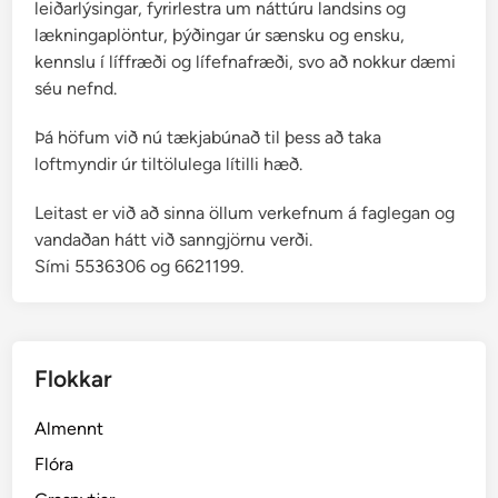
leiðarlýsingar, fyrirlestra um náttúru landsins og
lækningaplöntur, þýðingar úr sænsku og ensku,
kennslu í líffræði og lífefnafræði, svo að nokkur dæmi
séu nefnd.
Þá höfum við nú tækjabúnað til þess að taka
loftmyndir úr tiltölulega lítilli hæð.
Leitast er við að sinna öllum verkefnum á faglegan og
vandaðan hátt við sanngjörnu verði.
Sími 5536306 og 6621199.
Flokkar
Almennt
Flóra