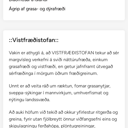
y
g
Ágrip af grasa- og dýrafræði
o
n
u
m
::Vistfræðistofan::
a
v
Vakin er athygli á, að VISTFRÆÐISTOFAN tekur að sér
i
margvísleg verkefni á sviði náttúrufræða, einkum
c
grasafræði og vistfræði, en getur jafnframt útvegað
u
sérfræðinga í mörgum öðrum fræðigreinum.
l
a
Unnt er að veita ráð um ræktun, fornar grasanytjar,
r
sveppa-sýkingar í mannvirkjum, umhverfismat og
e
nýtingu landssvæða.
Að auki höfum við tekið að okkur yfirlestur ritgerða og
greina, fyrir utan fjölbreytt önnur viðfangsefni eins og
skipulagningu ferðahópa, plöntugreiningar,