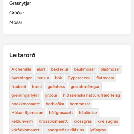
Grasnytjar
Gróður
Mosar
Leitarorð
Alchemilla
alurt
bakteríur
baukmosar
blaðmosar
byrkningar
bækur
bók
Cyperaceae
flatmosar
fræblöð
fræni
goðafoss
grasafræðingur
greiningarlykill
gróður
hið íslenska náttúrufræðifélag
hnokkmosaætt
horblaðka
hornmosar
Hákon Bjarnason
hálfgrasaætt
háplöntur
kelduhverfi
Krossblómaætt
krossgras
kveisugras
körfublómaætt
Landgræðsla ríkisins
lyfjagras