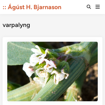
Skip
:: Ágúst H. Bjarnason
Mai
to
Open
Men
Search
content
varpalyng