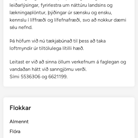
leiðarlýsingar, fyrirlestra um náttúru landsins og
lækningaplöntur, þýðingar úr sænsku og ensku,
kennslu í líffræði og lífefnafræði, svo að nokkur dæmi
séu nefnd.
Þá höfum við nú tækjabúnað til þess að taka
loftmyndir úr tiltölulega lítilli hæð.
Leitast er við að sinna öllum verkefnum á faglegan og
vandaðan hátt við sanngjörnu verði.
Sími 5536306 og 6621199.
Flokkar
Almennt
Flóra