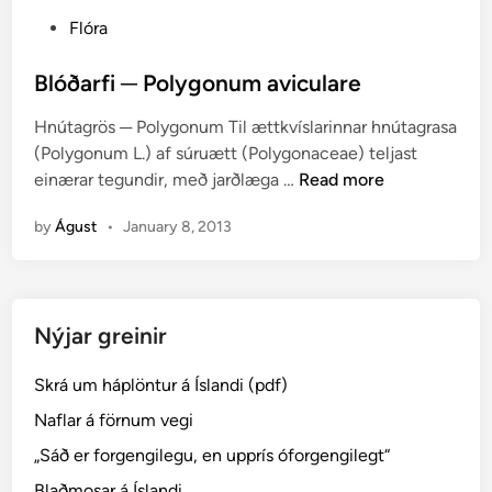
P
Flóra
o
s
Blóðarfi ─ Polygonum aviculare
t
Hnútagrös ─ Polygonum Til ættkvíslarinnar hnútagrasa
e
(Polygonum L.) af súruætt (Polygonaceae) teljast
d
B
einærar tegundir, með jarðlæga …
Read more
i
l
n
by
Águst
•
January 8, 2013
ó
ð
a
r
Nýjar greinir
f
i
Skrá um háplöntur á Íslandi (pdf)
─
P
Naflar á förnum vegi
o
„Sáð er forgengilegu, en upprís óforgengilegt“
l
Blaðmosar á Íslandi