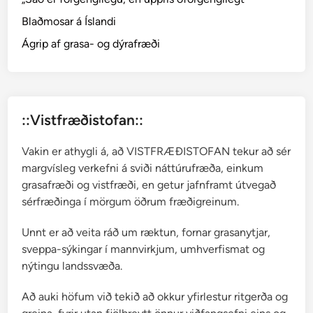
r
Blaðmosar á Íslandi
c
t
Ágrip af grasa- og dýrafræði
o
s
t
a
::Vistfræðistofan::
p
h
Vakin er athygli á, að VISTFRÆÐISTOFAN tekur að sér
y
margvísleg verkefni á sviði náttúrufræða, einkum
l
grasafræði og vistfræði, en getur jafnframt útvegað
o
sérfræðinga í mörgum öðrum fræðigreinum.
s
Unnt er að veita ráð um ræktun, fornar grasanytjar,
sveppa-sýkingar í mannvirkjum, umhverfismat og
nýtingu landssvæða.
Að auki höfum við tekið að okkur yfirlestur ritgerða og