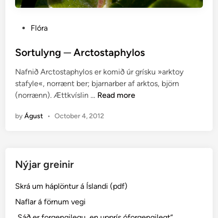
P
Flóra
o
s
Sortulyng ─ Arctostaphylos
t
Nafnið Arctostaphylos er komið úr grísku »arktoy
e
stafyle«, norrænt ber; bjarnarber af arktos, björn
d
S
(norrænn). Ættkvíslin …
Read more
i
o
n
by
Águst
•
October 4, 2012
r
t
u
l
Nýjar greinir
y
n
Skrá um háplöntur á Íslandi (pdf)
g
─
Naflar á förnum vegi
A
„Sáð er forgengilegu, en upprís óforgengilegt“