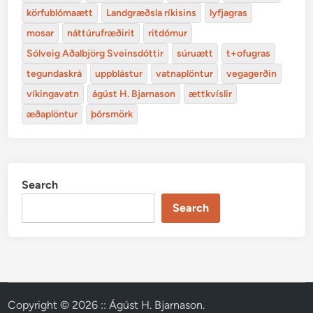
körfublómaætt
Landgræðsla ríkisins
lyfjagras
mosar
náttúrufræðirit
ritdómur
Sólveig Aðalbjörg Sveinsdóttir
súruætt
t+ofugras
tegundaskrá
uppblástur
vatnaplöntur
vegagerðin
víkingavatn
ágúst H. Bjarnason
ættkvíslir
æðaplöntur
þórsmörk
Search
Search
Copyright © 2026
:: Ágúst H. Bjarnason
.