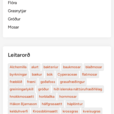
Flóra
Grasnytjar
Gróður
Mosar
Leitarorð
Alchemilla
alurt
bakteríur
baukmosar
blaðmosar
byrkningar
bækur
bók
Cyperaceae
flatmosar
fræblöð
fræni
goðafoss
grasafræðingur
greiningarlykill
gróður
hið íslenska náttúrufræðifélag
hnokkmosaætt
horblaðka
hornmosar
Hákon Bjarnason
hálfgrasaætt
háplöntur
kelduhverfi
Krossblómaætt
krossgras
kveisugras