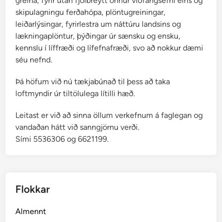
greina, fyrir utan fjölbreytt önnur viðfangsefni eins og
skipulagningu ferðahópa, plöntugreiningar,
leiðarlýsingar, fyrirlestra um náttúru landsins og
lækningaplöntur, þýðingar úr sænsku og ensku,
kennslu í líffræði og lífefnafræði, svo að nokkur dæmi
séu nefnd.
Þá höfum við nú tækjabúnað til þess að taka
loftmyndir úr tiltölulega lítilli hæð.
Leitast er við að sinna öllum verkefnum á faglegan og
vandaðan hátt við sanngjörnu verði.
Sími 5536306 og 6621199.
Flokkar
Almennt