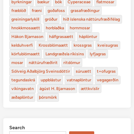
byrkningar
bækur
bók
Cyperaceae
flatmosar
fræblöð
fræni
goðafoss
grasafræðingur
greiningarlykill
gróður
hið íslenska náttúrufræðifélag
hnokkmosaætt
horblaðka
hornmosar
Hákon Bjarnason
hálfgrasaætt
háplöntur
kelduhverfi
Krossblómaætt
krossgras
kveisugras
körfublómaætt
Landgræðsla ríkisins
lyfjagras
mosar
náttúrufræðirit
ritdómur
Sólveig Aðalbjörg Sveinsdóttir
súruætt
t+ofugras
tegundaskrá
uppblástur
vatnaplöntur
vegagerðin
víkingavatn
ágúst H. Bjarnason
ættkvíslir
æðaplöntur
þórsmörk
Search