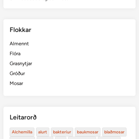
Flokkar
Almennt
Flóra
Grasnytjar
Gróður
Mosar
Leitarorð
Alchemilla
alurt
bakteríur
baukmosar
blaðmosar