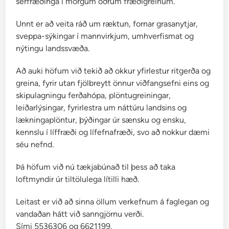
sérfræðinga í mörgum öðrum fræðigreinum.
Unnt er að veita ráð um ræktun, fornar grasanytjar,
sveppa-sýkingar í mannvirkjum, umhverfismat og
nýtingu landssvæða.
Að auki höfum við tekið að okkur yfirlestur ritgerða og
greina, fyrir utan fjölbreytt önnur viðfangsefni eins og
skipulagningu ferðahópa, plöntugreiningar,
leiðarlýsingar, fyrirlestra um náttúru landsins og
lækningaplöntur, þýðingar úr sænsku og ensku,
kennslu í líffræði og lífefnafræði, svo að nokkur dæmi
séu nefnd.
Þá höfum við nú tækjabúnað til þess að taka
loftmyndir úr tiltölulega lítilli hæð.
Leitast er við að sinna öllum verkefnum á faglegan og
vandaðan hátt við sanngjörnu verði.
Sími 5536306 og 6621199.