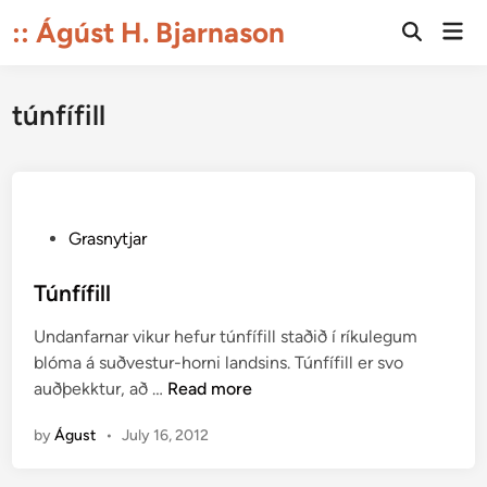
Skip
:: Ágúst H. Bjarnason
Mai
to
Open
Men
Search
content
túnfífill
P
Grasnytjar
o
s
Túnfífill
t
Undanfarnar vikur hefur túnfífill staðið í ríkulegum
e
blóma á suðvestur-horni landsins. Túnfífill er svo
d
T
auðþekktur, að …
Read more
i
ú
n
by
Águst
•
July 16, 2012
n
f