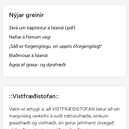
í
f
Nýjar greinir
i
l
Skrá um háplöntur á Íslandi (pdf)
l
Naflar á förnum vegi
„Sáð er forgengilegu, en upprís óforgengilegt“
Blaðmosar á Íslandi
Ágrip af grasa- og dýrafræði
::Vistfræðistofan::
Vakin er athygli á, að VISTFRÆÐISTOFAN tekur að sér
margvísleg verkefni á sviði náttúrufræða, einkum
grasafræði og vistfræði, en getur jafnframt útvegað