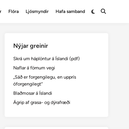
Switch
r
Flóra
Ljósmyndir
Hafa samband
Open
to
Search
dark
mode
Nýjar greinir
Skrá um háplöntur á Íslandi (pdf)
Naflar á förnum vegi
„Sáð er forgengilegu, en upprís
óforgengilegt“
Blaðmosar á Íslandi
Ágrip af grasa- og dýrafræði