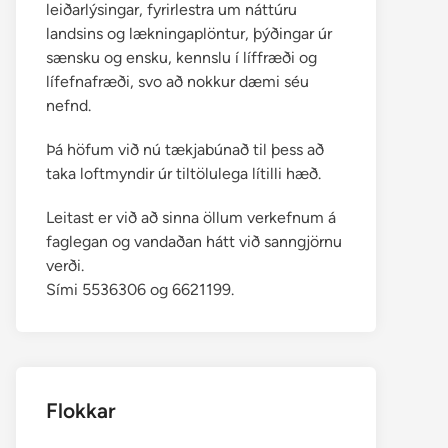
leiðarlýsingar, fyrirlestra um náttúru
landsins og lækningaplöntur, þýðingar úr
sænsku og ensku, kennslu í líffræði og
lífefnafræði, svo að nokkur dæmi séu
nefnd.
Þá höfum við nú tækjabúnað til þess að
taka loftmyndir úr tiltölulega lítilli hæð.
Leitast er við að sinna öllum verkefnum á
faglegan og vandaðan hátt við sanngjörnu
verði.
Sími 5536306 og 6621199.
Flokkar