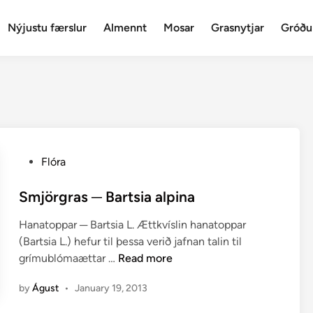
Nýjustu færslur
Almennt
Mosar
Grasnytjar
Gróðu
P
Flóra
o
s
Smjörgras ─ Bartsia alpina
t
Hanatoppar ─ Bartsia L. Ættkvíslin hanatoppar
e
(Bartsia L.) hefur til þessa verið jafnan talin til
d
S
grímublómaættar …
Read more
i
m
n
by
Águst
•
January 19, 2013
j
ö