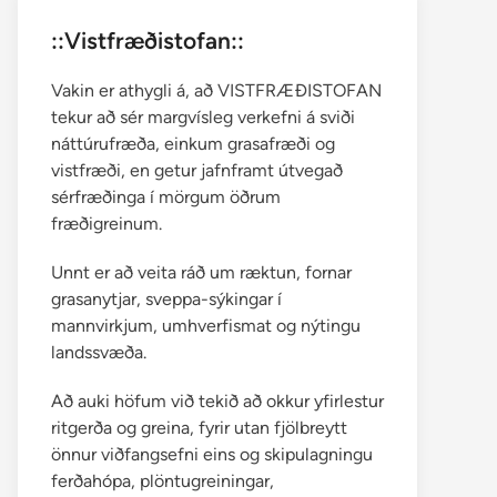
::Vistfræðistofan::
Vakin er athygli á, að VISTFRÆÐISTOFAN
tekur að sér margvísleg verkefni á sviði
náttúrufræða, einkum grasafræði og
vistfræði, en getur jafnframt útvegað
sérfræðinga í mörgum öðrum
fræðigreinum.
Unnt er að veita ráð um ræktun, fornar
grasanytjar, sveppa-sýkingar í
mannvirkjum, umhverfismat og nýtingu
landssvæða.
Að auki höfum við tekið að okkur yfirlestur
ritgerða og greina, fyrir utan fjölbreytt
önnur viðfangsefni eins og skipulagningu
ferðahópa, plöntugreiningar,