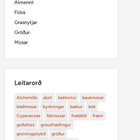
Almennt
Flóra
Grasnytjar
Gróður
Mosar
Leitarorð
Alchemilla
alurt
bakteríur
baukmosar
blaðmosar
byrkningar
bækur
bók
Cyperaceae
flatmosar
fræblöð
fræni
goðafoss
grasafræðingur
greiningarlykill
gróður