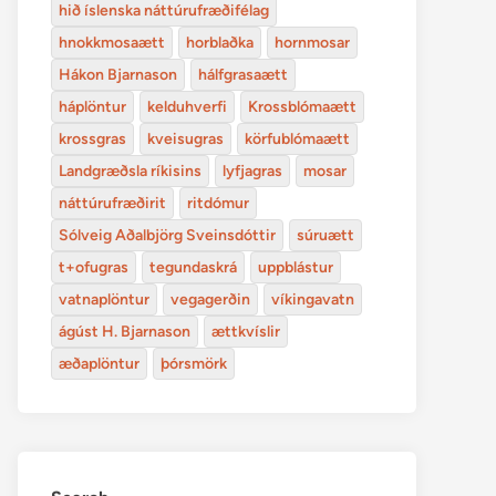
hið íslenska náttúrufræðifélag
hnokkmosaætt
horblaðka
hornmosar
Hákon Bjarnason
hálfgrasaætt
háplöntur
kelduhverfi
Krossblómaætt
krossgras
kveisugras
körfublómaætt
Landgræðsla ríkisins
lyfjagras
mosar
náttúrufræðirit
ritdómur
Sólveig Aðalbjörg Sveinsdóttir
súruætt
t+ofugras
tegundaskrá
uppblástur
vatnaplöntur
vegagerðin
víkingavatn
ágúst H. Bjarnason
ættkvíslir
æðaplöntur
þórsmörk