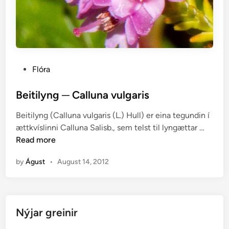
P
Flóra
o
s
Beitilyng ─ Calluna vulgaris
t
Beitilyng (Calluna vulgaris (L.) Hull) er eina tegundin í
e
B
ættkvíslinni Calluna Salisb., sem telst til lyngættar …
d
e
Read more
i
i
n
by
Águst
•
August 14, 2012
t
i
l
y
Nýjar greinir
n
g