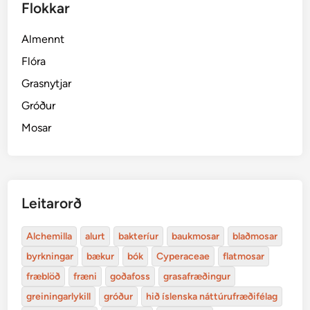
Flokkar
Almennt
Flóra
Grasnytjar
Gróður
Mosar
Leitarorð
Alchemilla
alurt
bakteríur
baukmosar
blaðmosar
byrkningar
bækur
bók
Cyperaceae
flatmosar
fræblöð
fræni
goðafoss
grasafræðingur
greiningarlykill
gróður
hið íslenska náttúrufræðifélag