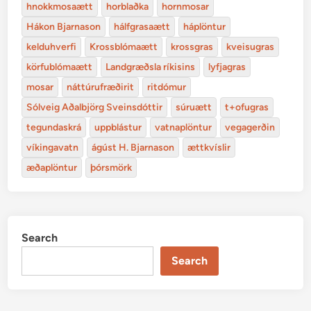
hnokkmosaætt
horblaðka
hornmosar
Hákon Bjarnason
hálfgrasaætt
háplöntur
kelduhverfi
Krossblómaætt
krossgras
kveisugras
körfublómaætt
Landgræðsla ríkisins
lyfjagras
mosar
náttúrufræðirit
ritdómur
Sólveig Aðalbjörg Sveinsdóttir
súruætt
t+ofugras
tegundaskrá
uppblástur
vatnaplöntur
vegagerðin
víkingavatn
ágúst H. Bjarnason
ættkvíslir
æðaplöntur
þórsmörk
Search
Search