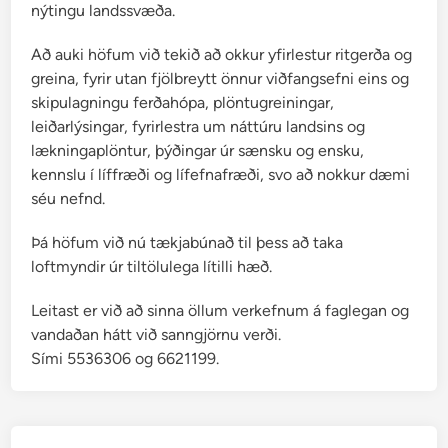
nýtingu landssvæða.
Að auki höfum við tekið að okkur yfirlestur ritgerða og
greina, fyrir utan fjölbreytt önnur viðfangsefni eins og
skipulagningu ferðahópa, plöntugreiningar,
leiðarlýsingar, fyrirlestra um náttúru landsins og
lækningaplöntur, þýðingar úr sænsku og ensku,
kennslu í líffræði og lífefnafræði, svo að nokkur dæmi
séu nefnd.
Þá höfum við nú tækjabúnað til þess að taka
loftmyndir úr tiltölulega lítilli hæð.
Leitast er við að sinna öllum verkefnum á faglegan og
vandaðan hátt við sanngjörnu verði.
Sími 5536306 og 6621199.