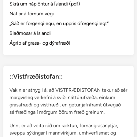
Skrá um háplöntur á Íslandi (pdf)
─
C
Naflar á förnum vegi
a
„Sáð er forgengilegu, en upprís óforgengilegt“
l
Blaðmosar á Íslandi
l
u
Ágrip af grasa- og dýrafræði
n
a
v
u
::Vistfræðistofan::
l
g
Vakin er athygli á, að VISTFRÆÐISTOFAN tekur að sér
a
margvísleg verkefni á sviði náttúrufræða, einkum
r
grasafræði og vistfræði, en getur jafnframt útvegað
i
sérfræðinga í mörgum öðrum fræðigreinum.
s
Unnt er að veita ráð um ræktun, fornar grasanytjar,
sveppa-sýkingar í mannvirkjum, umhverfismat og