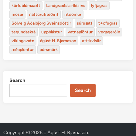
körfublómaætt
Landgræðsla ríkisins
lyfjagras
mosar
náttúrufræðirit
ritdómur
Sólveig Aðalbjörg Sveinsdóttir
súruætt
t+ofugras
tegundaskrá
uppblástur
vatnaplöntur
vegagerðin
víkingavatn
ágúst H. Bjarnason
ættkvíslir
æðaplöntur
þórsmörk
Search
Search
Copyright © 2026
:: Ágúst H. Bjarnason
.