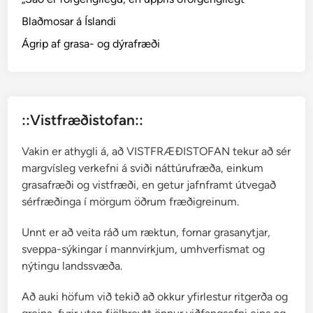
r
Blaðmosar á Íslandi
c
t
Ágrip af grasa- og dýrafræði
o
s
t
a
::Vistfræðistofan::
p
h
Vakin er athygli á, að VISTFRÆÐISTOFAN tekur að sér
y
margvísleg verkefni á sviði náttúrufræða, einkum
l
grasafræði og vistfræði, en getur jafnframt útvegað
o
sérfræðinga í mörgum öðrum fræðigreinum.
s
Unnt er að veita ráð um ræktun, fornar grasanytjar,
sveppa-sýkingar í mannvirkjum, umhverfismat og
nýtingu landssvæða.
Að auki höfum við tekið að okkur yfirlestur ritgerða og