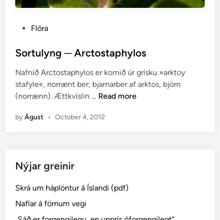
P
Flóra
o
s
Sortulyng ─ Arctostaphylos
t
Nafnið Arctostaphylos er komið úr grísku »arktoy
e
stafyle«, norrænt ber; bjarnarber af arktos, björn
d
S
(norrænn). Ættkvíslin …
Read more
i
o
n
by
Águst
•
October 4, 2012
r
t
u
l
Nýjar greinir
y
n
Skrá um háplöntur á Íslandi (pdf)
g
─
Naflar á förnum vegi
A
„Sáð er forgengilegu, en upprís óforgengilegt“