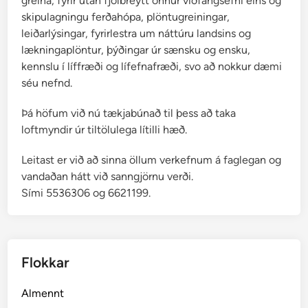
greina, fyrir utan fjölbreytt önnur viðfangsefni eins og
skipulagningu ferðahópa, plöntugreiningar,
leiðarlýsingar, fyrirlestra um náttúru landsins og
lækningaplöntur, þýðingar úr sænsku og ensku,
kennslu í líffræði og lífefnafræði, svo að nokkur dæmi
séu nefnd.
Þá höfum við nú tækjabúnað til þess að taka
loftmyndir úr tiltölulega lítilli hæð.
Leitast er við að sinna öllum verkefnum á faglegan og
vandaðan hátt við sanngjörnu verði.
Sími 5536306 og 6621199.
Flokkar
Almennt