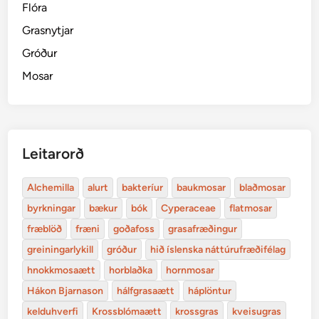
Flóra
Grasnytjar
Gróður
Mosar
Leitarorð
Alchemilla
alurt
bakteríur
baukmosar
blaðmosar
byrkningar
bækur
bók
Cyperaceae
flatmosar
fræblöð
fræni
goðafoss
grasafræðingur
greiningarlykill
gróður
hið íslenska náttúrufræðifélag
hnokkmosaætt
horblaðka
hornmosar
Hákon Bjarnason
hálfgrasaætt
háplöntur
kelduhverfi
Krossblómaætt
krossgras
kveisugras