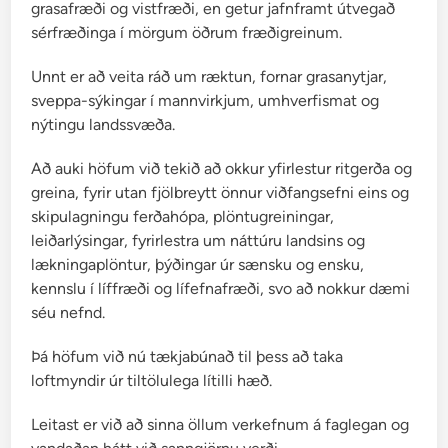
grasafræði og vistfræði, en getur jafnframt útvegað
sérfræðinga í mörgum öðrum fræðigreinum.
Unnt er að veita ráð um ræktun, fornar grasanytjar,
sveppa-sýkingar í mannvirkjum, umhverfismat og
nýtingu landssvæða.
Að auki höfum við tekið að okkur yfirlestur ritgerða og
greina, fyrir utan fjölbreytt önnur viðfangsefni eins og
skipulagningu ferðahópa, plöntugreiningar,
leiðarlýsingar, fyrirlestra um náttúru landsins og
lækningaplöntur, þýðingar úr sænsku og ensku,
kennslu í líffræði og lífefnafræði, svo að nokkur dæmi
séu nefnd.
Þá höfum við nú tækjabúnað til þess að taka
loftmyndir úr tiltölulega lítilli hæð.
Leitast er við að sinna öllum verkefnum á faglegan og