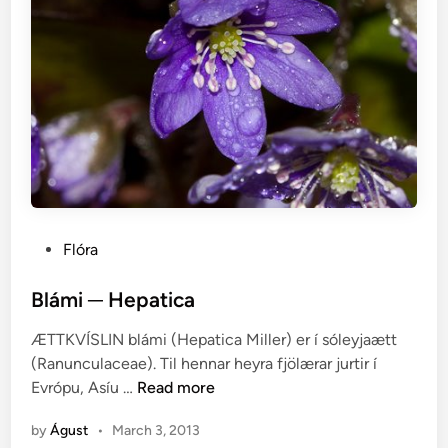
P
Flóra
o
s
Blámi ─ Hepatica
t
ÆTTKVÍSLIN blámi (Hepatica Miller) er í sóleyjaætt
e
(Ranunculaceae). Til hennar heyra fjölærar jurtir í
d
B
Evrópu, Asíu …
Read more
i
l
n
by
Águst
•
March 3, 2013
á