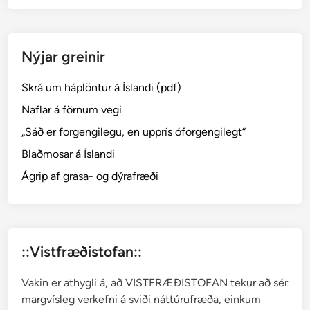
m
i
─
Nýjar greinir
H
e
Skrá um háplöntur á Íslandi (pdf)
p
a
Naflar á förnum vegi
t
„Sáð er forgengilegu, en upprís óforgengilegt“
i
Blaðmosar á Íslandi
c
a
Ágrip af grasa- og dýrafræði
::Vistfræðistofan::
Vakin er athygli á, að VISTFRÆÐISTOFAN tekur að sér
margvísleg verkefni á sviði náttúrufræða, einkum