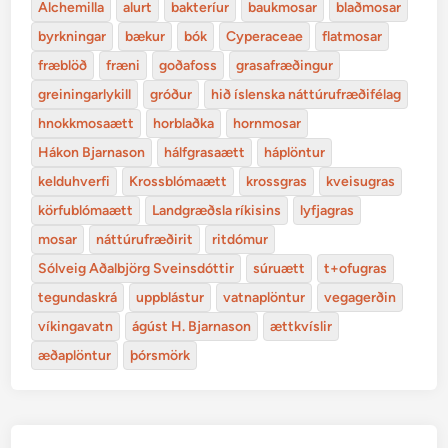
Alchemilla
alurt
bakteríur
baukmosar
blaðmosar
byrkningar
bækur
bók
Cyperaceae
flatmosar
fræblöð
fræni
goðafoss
grasafræðingur
greiningarlykill
gróður
hið íslenska náttúrufræðifélag
hnokkmosaætt
horblaðka
hornmosar
Hákon Bjarnason
hálfgrasaætt
háplöntur
kelduhverfi
Krossblómaætt
krossgras
kveisugras
körfublómaætt
Landgræðsla ríkisins
lyfjagras
mosar
náttúrufræðirit
ritdómur
Sólveig Aðalbjörg Sveinsdóttir
súruætt
t+ofugras
tegundaskrá
uppblástur
vatnaplöntur
vegagerðin
víkingavatn
ágúst H. Bjarnason
ættkvíslir
æðaplöntur
þórsmörk