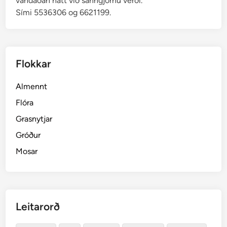
vandaðan hátt við sanngjörnu verði.
Sími 5536306 og 6621199.
Flokkar
Almennt
Flóra
Grasnytjar
Gróður
Mosar
Leitarorð