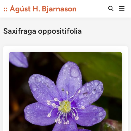
Skip
:: Ágúst H. Bjarnason
Mai
to
Open
Men
Search
content
Saxifraga oppositifolia