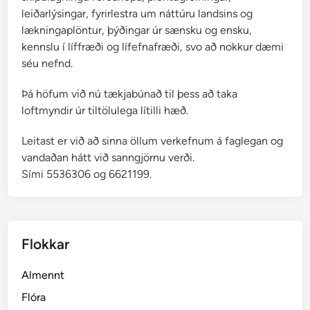
leiðarlýsingar, fyrirlestra um náttúru landsins og
lækningaplöntur, þýðingar úr sænsku og ensku,
kennslu í líffræði og lífefnafræði, svo að nokkur dæmi
séu nefnd.
Þá höfum við nú tækjabúnað til þess að taka
loftmyndir úr tiltölulega lítilli hæð.
Leitast er við að sinna öllum verkefnum á faglegan og
vandaðan hátt við sanngjörnu verði.
Sími 5536306 og 6621199.
Flokkar
Almennt
Flóra