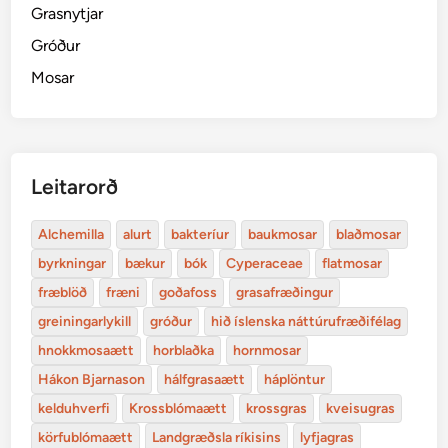
Grasnytjar
Gróður
Mosar
Leitarorð
Alchemilla
alurt
bakteríur
baukmosar
blaðmosar
byrkningar
bækur
bók
Cyperaceae
flatmosar
fræblöð
fræni
goðafoss
grasafræðingur
greiningarlykill
gróður
hið íslenska náttúrufræðifélag
hnokkmosaætt
horblaðka
hornmosar
Hákon Bjarnason
hálfgrasaætt
háplöntur
kelduhverfi
Krossblómaætt
krossgras
kveisugras
körfublómaætt
Landgræðsla ríkisins
lyfjagras