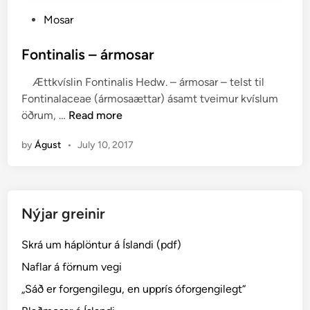
P
Mosar
o
s
Fontinalis – ármosar
t
Ættkvíslin Fontinalis Hedw. – ármosar – telst til
e
Fontinalaceae (ármosaættar) ásamt tveimur kvíslum
d
F
öðrum, …
Read more
i
o
n
by
Águst
•
July 10, 2017
n
t
i
n
Nýjar greinir
a
l
Skrá um háplöntur á Íslandi (pdf)
i
s
Naflar á förnum vegi
–
„Sáð er forgengilegu, en upprís óforgengilegt“
á