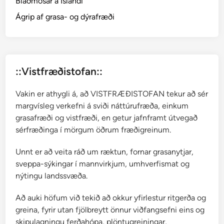
Blaðmosar á Íslandi
r
m
Ágrip af grasa- og dýrafræði
o
s
a
r
::Vistfræðistofan::
Vakin er athygli á, að VISTFRÆÐISTOFAN tekur að sér
margvísleg verkefni á sviði náttúrufræða, einkum
grasafræði og vistfræði, en getur jafnframt útvegað
sérfræðinga í mörgum öðrum fræðigreinum.
Unnt er að veita ráð um ræktun, fornar grasanytjar,
sveppa-sýkingar í mannvirkjum, umhverfismat og
nýtingu landssvæða.
Að auki höfum við tekið að okkur yfirlestur ritgerða og
greina, fyrir utan fjölbreytt önnur viðfangsefni eins og
skipulagningu ferðahópa, plöntugreiningar,