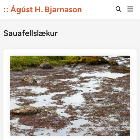
Skip
:: Ágúst H. Bjarnason
Mai
to
Open
Men
Search
content
Sauafellslækur