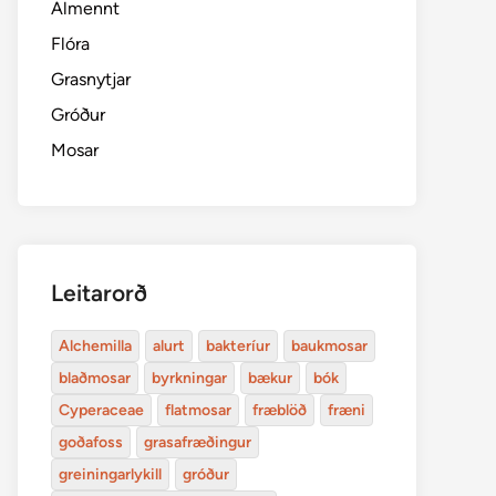
Almennt
Flóra
Grasnytjar
Gróður
Mosar
Leitarorð
Alchemilla
alurt
bakteríur
baukmosar
blaðmosar
byrkningar
bækur
bók
Cyperaceae
flatmosar
fræblöð
fræni
goðafoss
grasafræðingur
greiningarlykill
gróður