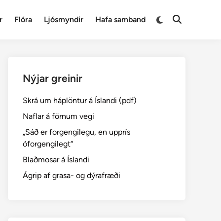
Switch
r
Flóra
Ljósmyndir
Hafa samband
Open
to
Search
dark
mode
Nýjar greinir
Skrá um háplöntur á Íslandi (pdf)
Naflar á förnum vegi
„Sáð er forgengilegu, en upprís
óforgengilegt“
Blaðmosar á Íslandi
Ágrip af grasa- og dýrafræði