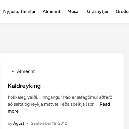
Nýjustu færslur
Almennt
Mosar
Grasnytjar
Gróðu
P
Almennt
o
s
Kaldreyking
t
Þokkaleg veiði. Inngangur Það er æfagömul aðferð
e
K
að salta og reykja matvæli eða speikja (sbr. …
Read
d
a
more
i
l
n
by
Águst
•
September 18, 2012
d