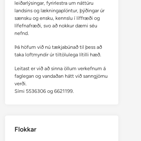
leiðarlýsingar, fyrirlestra um náttúru
landsins og lækningaplöntur, þýðingar úr
sænsku og ensku, kennslu í líffræði og
lífefnafræði, svo að nokkur dæmi séu
nefnd.
Þá höfum við nú tækjabúnað til þess að
taka loftmyndir úr tiltölulega lítilli hæð.
Leitast er við að sinna öllum verkefnum á
faglegan og vandaðan hátt við sanngjörnu
verði.
Sími 5536306 og 6621199.
Flokkar