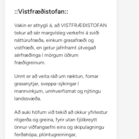
::Vistfræðistofan::
Vakin er athygli á, að VISTFRÆÐISTOFAN
tekur að sér margvísleg verkefni á sviði
náttúrufræða, einkum grasafræði og
vistfræði, en getur jafnframt útvegað
sérfræðinga í mörgum öðrum
fræðigreinum.
Unnt er að veita ráð um ræktun, fornar
grasanytjar, sveppa-sýkingar í
mannvirkjum, umhverfismat og nýtingu
landssvæða.
Að auki höfum við tekið að okkur yfirlestur
ritgerða og greina, fyrir utan fjölbreytt
önnur viðfangsefni eins og skipulagningu
ferðahópa, plöntugreiningar,