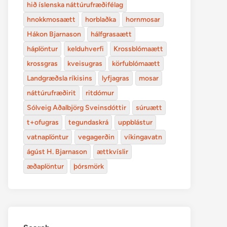
hið íslenska náttúrufræðifélag
hnokkmosaætt
horblaðka
hornmosar
Hákon Bjarnason
hálfgrasaætt
háplöntur
kelduhverfi
Krossblómaætt
krossgras
kveisugras
körfublómaætt
Landgræðsla ríkisins
lyfjagras
mosar
náttúrufræðirit
ritdómur
Sólveig Aðalbjörg Sveinsdóttir
súruætt
t+ofugras
tegundaskrá
uppblástur
vatnaplöntur
vegagerðin
víkingavatn
ágúst H. Bjarnason
ættkvíslir
æðaplöntur
þórsmörk