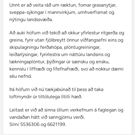
Unnt er að veita ráð um ræktun, fornar grasanytjar,
sveppa-sýkingar í mannvirkjum, umhverfismat og
nýtingu landssvæða.
Að auki höfum við tekið að okkur yfirlestur ritgerða og
greina, fyrir utan fjölbreytt önnur viðfangsefni eins og
skipulagningu ferðahópa, plöntugreiningar,
leiðarlýsingar, fyrirlestra um náttúru landsins og
lækningaplöntur, þýðingar úr sænsku og ensku,
kennslu í líffræði og lífefnafræði, svo að nokkur dæmi
séu nefnd.
Þá höfum við nú tækjabúnað til þess að taka
loftmyndir úr tiltölulega lítilli hæð.
Leitast er við að sinna öllum verkefnum á faglegan og
vandaðan hátt við sanngjörnu verði.
Sími 5536306 og 6621199.