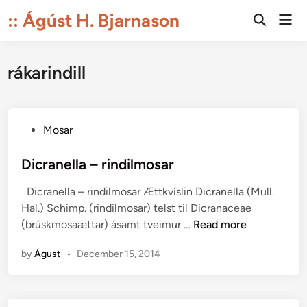
Skip
:: Ágúst H. Bjarnason
Mai
to
Open
Men
Search
content
rákarindill
P
Mosar
o
s
Dicranella – rindilmosar
t
Dicranella – rindilmosar Ættkvíslin Dicranella (Müll.
e
Hal.) Schimp. (rindilmosar) telst til Dicranaceae
d
D
(brúskmosaættar) ásamt tveimur …
Read more
i
i
n
by
Águst
•
December 15, 2014
c
r
a
n