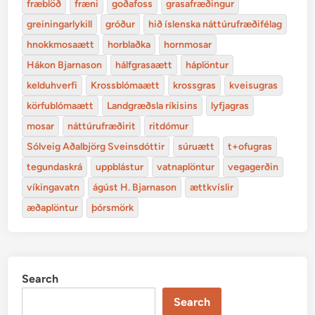
fræblöð
fræni
goðafoss
grasafræðingur
greiningarlykill
gróður
hið íslenska náttúrufræðifélag
hnokkmosaætt
horblaðka
hornmosar
Hákon Bjarnason
hálfgrasaætt
háplöntur
kelduhverfi
Krossblómaætt
krossgras
kveisugras
körfublómaætt
Landgræðsla ríkisins
lyfjagras
mosar
náttúrufræðirit
ritdómur
Sólveig Aðalbjörg Sveinsdóttir
súruætt
t+ofugras
tegundaskrá
uppblástur
vatnaplöntur
vegagerðin
víkingavatn
ágúst H. Bjarnason
ættkvíslir
æðaplöntur
þórsmörk
Search
Search