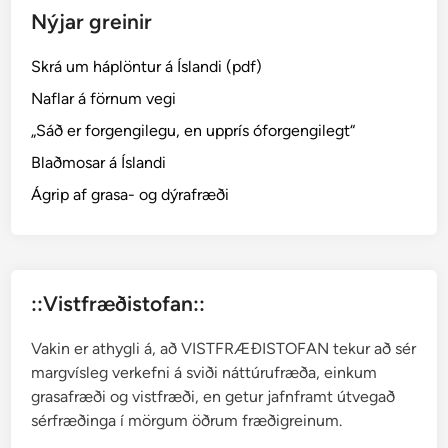
Nýjar greinir
e
l
Skrá um háplöntur á Íslandi (pdf)
l
a
Naflar á förnum vegi
–
„Sáð er forgengilegu, en upprís óforgengilegt“
r
Blaðmosar á Íslandi
i
n
Ágrip af grasa- og dýrafræði
d
i
l
m
::Vistfræðistofan::
o
s
Vakin er athygli á, að VISTFRÆÐISTOFAN tekur að sér
a
margvísleg verkefni á sviði náttúrufræða, einkum
r
grasafræði og vistfræði, en getur jafnframt útvegað
sérfræðinga í mörgum öðrum fræðigreinum.