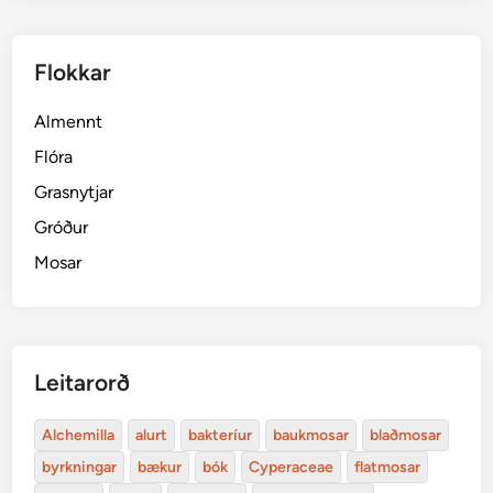
Flokkar
Almennt
Flóra
Grasnytjar
Gróður
Mosar
Leitarorð
Alchemilla
alurt
bakteríur
baukmosar
blaðmosar
byrkningar
bækur
bók
Cyperaceae
flatmosar