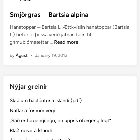
o
s
Smjörgras ─ Bartsia alpina
t
Hanatoppar ─ Bartsia L. Ættkvíslin hanatoppar (Bartsia
e
L.) hefur til þessa verið jafnan talin til
d
S
grímublómaættar …
Read more
i
m
n
by
Águst
•
January 19, 2013
j
ö
r
g
Nýjar greinir
r
a
Skrá um háplöntur á Íslandi (pdf)
s
─
Naflar á förnum vegi
B
„Sáð er forgengilegu, en upprís óforgengilegt“
a
Blaðmosar á Íslandi
r
t