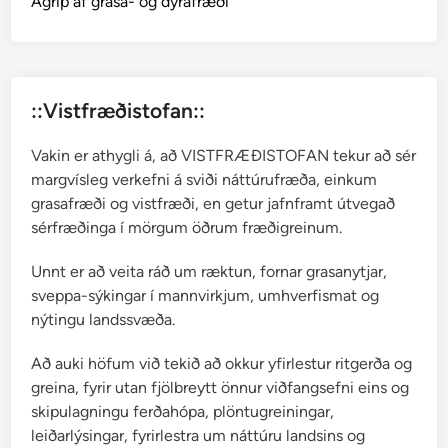
Ágrip af grasa- og dýrafræði
s
i
a
a
::Vistfræðistofan::
l
p
Vakin er athygli á, að VISTFRÆÐISTOFAN tekur að sér
i
margvísleg verkefni á sviði náttúrufræða, einkum
n
grasafræði og vistfræði, en getur jafnframt útvegað
a
sérfræðinga í mörgum öðrum fræðigreinum.
Unnt er að veita ráð um ræktun, fornar grasanytjar,
sveppa-sýkingar í mannvirkjum, umhverfismat og
nýtingu landssvæða.
Að auki höfum við tekið að okkur yfirlestur ritgerða og
greina, fyrir utan fjölbreytt önnur viðfangsefni eins og
skipulagningu ferðahópa, plöntugreiningar,
leiðarlýsingar, fyrirlestra um náttúru landsins og