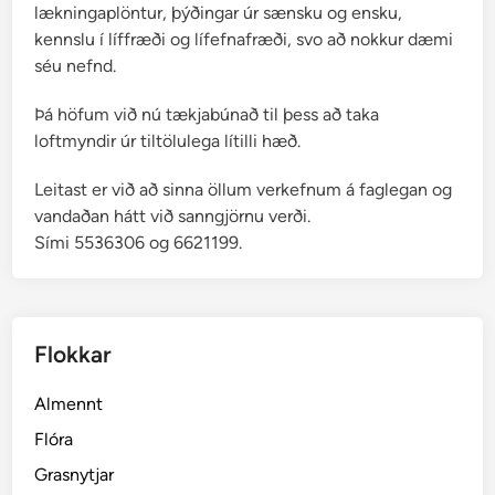
lækningaplöntur, þýðingar úr sænsku og ensku,
kennslu í líffræði og lífefnafræði, svo að nokkur dæmi
séu nefnd.
Þá höfum við nú tækjabúnað til þess að taka
loftmyndir úr tiltölulega lítilli hæð.
Leitast er við að sinna öllum verkefnum á faglegan og
vandaðan hátt við sanngjörnu verði.
Sími 5536306 og 6621199.
Flokkar
Almennt
Flóra
Grasnytjar