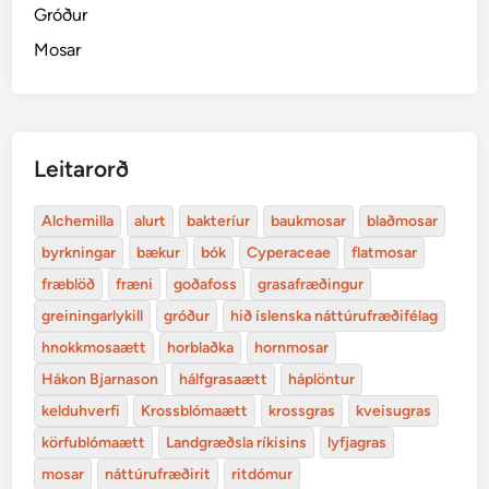
Gróður
Mosar
Leitarorð
Alchemilla
alurt
bakteríur
baukmosar
blaðmosar
byrkningar
bækur
bók
Cyperaceae
flatmosar
fræblöð
fræni
goðafoss
grasafræðingur
greiningarlykill
gróður
hið íslenska náttúrufræðifélag
hnokkmosaætt
horblaðka
hornmosar
Hákon Bjarnason
hálfgrasaætt
háplöntur
kelduhverfi
Krossblómaætt
krossgras
kveisugras
körfublómaætt
Landgræðsla ríkisins
lyfjagras
mosar
náttúrufræðirit
ritdómur