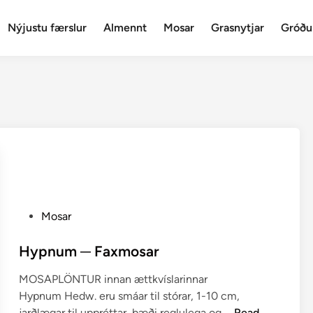
Nýjustu færslur
Almennt
Mosar
Grasnytjar
Gróðu
P
Mosar
o
s
Hypnum ─ Faxmosar
t
MOSAPLÖNTUR innan ættkvíslarinnar
e
Hypnum Hedw. eru smáar til stórar, 1-10 cm,
d
H
jarðlægar til uppréttar, bæði reglulega og …
Read