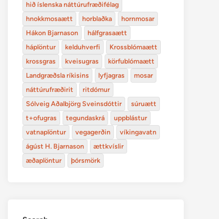
hið íslenska náttúrufræðifélag
hnokkmosaætt
horblaðka
hornmosar
Hákon Bjarnason
hálfgrasaætt
háplöntur
kelduhverfi
Krossblómaætt
krossgras
kveisugras
körfublómaætt
Landgræðsla ríkisins
lyfjagras
mosar
náttúrufræðirit
ritdómur
Sólveig Aðalbjörg Sveinsdóttir
súruætt
t+ofugras
tegundaskrá
uppblástur
vatnaplöntur
vegagerðin
víkingavatn
ágúst H. Bjarnason
ættkvíslir
æðaplöntur
þórsmörk