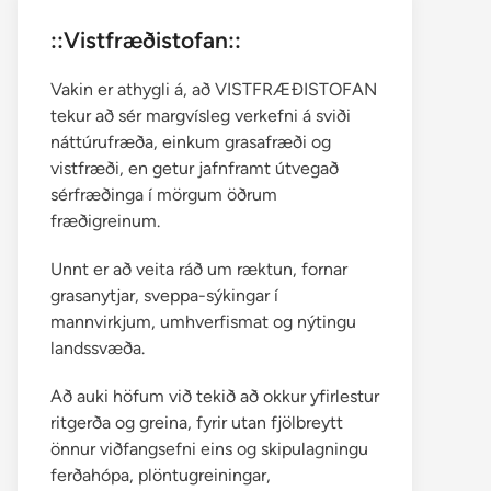
::Vistfræðistofan::
Vakin er athygli á, að VISTFRÆÐISTOFAN
tekur að sér margvísleg verkefni á sviði
náttúrufræða, einkum grasafræði og
vistfræði, en getur jafnframt útvegað
sérfræðinga í mörgum öðrum
fræðigreinum.
Unnt er að veita ráð um ræktun, fornar
grasanytjar, sveppa-sýkingar í
mannvirkjum, umhverfismat og nýtingu
landssvæða.
Að auki höfum við tekið að okkur yfirlestur
ritgerða og greina, fyrir utan fjölbreytt
önnur viðfangsefni eins og skipulagningu
ferðahópa, plöntugreiningar,