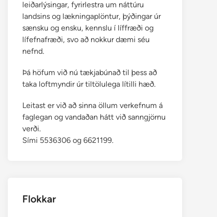
leiðarlýsingar, fyrirlestra um náttúru
landsins og lækningaplöntur, þýðingar úr
sænsku og ensku, kennslu í líffræði og
lífefnafræði, svo að nokkur dæmi séu
nefnd.
Þá höfum við nú tækjabúnað til þess að
taka loftmyndir úr tiltölulega lítilli hæð.
Leitast er við að sinna öllum verkefnum á
faglegan og vandaðan hátt við sanngjörnu
verði.
Sími 5536306 og 6621199.
Flokkar