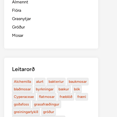
Almennt
Flóra
Grasnytjar
Gróður
Mosar
Leitarorð
Alchemilla
alurt
bakteríur
baukmosar
blaðmosar
byrkningar
bækur
bók
Cyperaceae
flatmosar
fræblöð
fræni
goðafoss
grasafræðingur
greiningarlykill
gróður