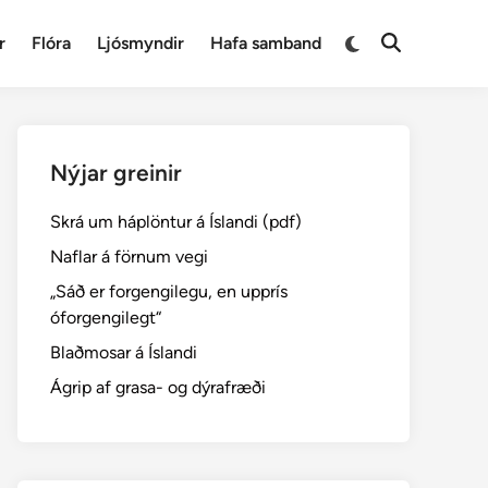
Switch
r
Flóra
Ljósmyndir
Hafa samband
Open
to
Search
dark
mode
Nýjar greinir
Skrá um háplöntur á Íslandi (pdf)
Naflar á förnum vegi
„Sáð er forgengilegu, en upprís
óforgengilegt“
Blaðmosar á Íslandi
Ágrip af grasa- og dýrafræði