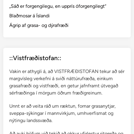
o
„Sáð er forgengilegu, en upprís óforgengilegt“
f
Blaðmosar á Íslandi
i
e
Ágrip af grasa- og dýrafræði
l
d
i
a
::Vistfræðistofan::
p
u
Vakin er athygli á, að VISTFRÆÐISTOFAN tekur að sér
s
margvísleg verkefni á sviði náttúrufræða, einkum
i
grasafræði og vistfræði, en getur jafnframt útvegað
l
sérfræðinga í mörgum öðrum fræðigreinum.
l
a
Unnt er að veita ráð um ræktun, fornar grasanytjar,
sveppa-sýkingar í mannvirkjum, umhverfismat og
nýtingu landssvæða.
Að auki höfum við tekið að okkur yfirlestur ritgerða og