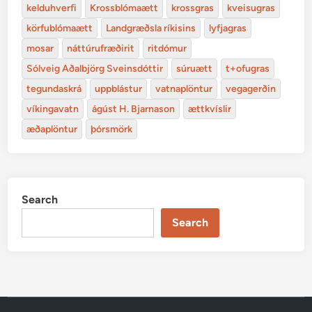
kelduhverfi
Krossblómaætt
krossgras
kveisugras
körfublómaætt
Landgræðsla ríkisins
lyfjagras
mosar
náttúrufræðirit
ritdómur
Sólveig Aðalbjörg Sveinsdóttir
súruætt
t+ofugras
tegundaskrá
uppblástur
vatnaplöntur
vegagerðin
víkingavatn
ágúst H. Bjarnason
ættkvíslir
æðaplöntur
þórsmörk
Search
Search