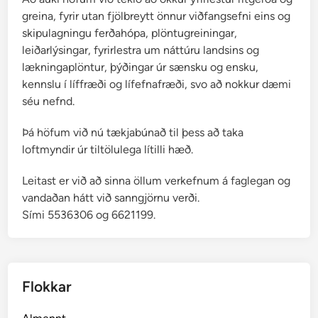
greina, fyrir utan fjölbreytt önnur viðfangsefni eins og
skipulagningu ferðahópa, plöntugreiningar,
leiðarlýsingar, fyrirlestra um náttúru landsins og
lækningaplöntur, þýðingar úr sænsku og ensku,
kennslu í líffræði og lífefnafræði, svo að nokkur dæmi
séu nefnd.
Þá höfum við nú tækjabúnað til þess að taka
loftmyndir úr tiltölulega lítilli hæð.
Leitast er við að sinna öllum verkefnum á faglegan og
vandaðan hátt við sanngjörnu verði.
Sími 5536306 og 6621199.
Flokkar