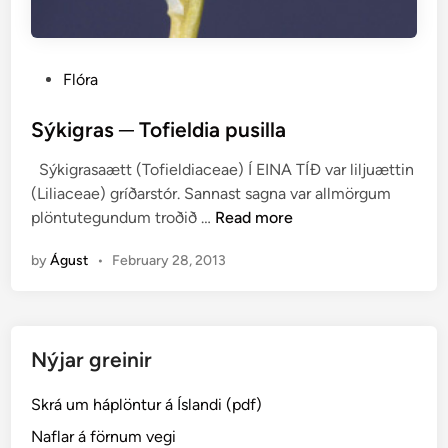
P
Flóra
o
s
Sýkigras ─ Tofieldia pusilla
t
Sýkigrasaætt (Tofieldiaceae) Í EINA TÍÐ var liljuættin
e
(Liliaceae) gríðarstór. Sannast sagna var allmörgum
d
S
plöntutegundum troðið …
Read more
i
ý
n
by
Águst
•
February 28, 2013
k
i
g
r
Nýjar greinir
a
s
Skrá um háplöntur á Íslandi (pdf)
─
T
Naflar á förnum vegi