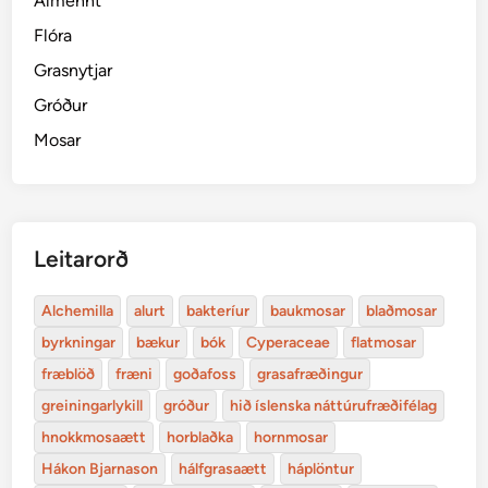
Almennt
Flóra
Grasnytjar
Gróður
Mosar
Leitarorð
Alchemilla
alurt
bakteríur
baukmosar
blaðmosar
byrkningar
bækur
bók
Cyperaceae
flatmosar
fræblöð
fræni
goðafoss
grasafræðingur
greiningarlykill
gróður
hið íslenska náttúrufræðifélag
hnokkmosaætt
horblaðka
hornmosar
Hákon Bjarnason
hálfgrasaætt
háplöntur