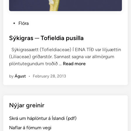
P
Flóra
o
s
Sýkigras ─ Tofieldia pusilla
t
Sýkigrasaætt (Tofieldiaceae) Í EINA TÍÐ var liljuættin
e
(Liliaceae) gríðarstór. Sannast sagna var allmörgum
d
S
plöntutegundum troðið …
Read more
i
ý
n
by
Águst
•
February 28, 2013
k
i
g
r
Nýjar greinir
a
s
Skrá um háplöntur á Íslandi (pdf)
─
T
Naflar á förnum vegi