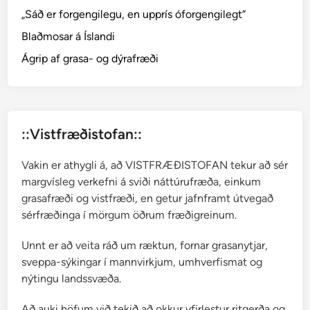
o
„Sáð er forgengilegu, en upprís óforgengilegt“
f
Blaðmosar á Íslandi
i
e
Ágrip af grasa- og dýrafræði
l
d
i
a
::Vistfræðistofan::
p
u
Vakin er athygli á, að VISTFRÆÐISTOFAN tekur að sér
s
margvísleg verkefni á sviði náttúrufræða, einkum
i
grasafræði og vistfræði, en getur jafnframt útvegað
l
sérfræðinga í mörgum öðrum fræðigreinum.
l
a
Unnt er að veita ráð um ræktun, fornar grasanytjar,
sveppa-sýkingar í mannvirkjum, umhverfismat og
nýtingu landssvæða.
Að auki höfum við tekið að okkur yfirlestur ritgerða og