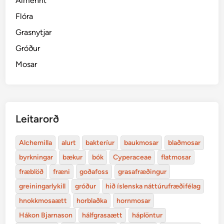
Almennt
Flóra
Grasnytjar
Gróður
Mosar
Leitarorð
Alchemilla
alurt
bakteríur
baukmosar
blaðmosar
byrkningar
bækur
bók
Cyperaceae
flatmosar
fræblöð
fræni
goðafoss
grasafræðingur
greiningarlykill
gróður
hið íslenska náttúrufræðifélag
hnokkmosaætt
horblaðka
hornmosar
Hákon Bjarnason
hálfgrasaætt
háplöntur