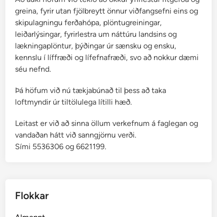
greina, fyrir utan fjölbreytt önnur viðfangsefni eins og
skipulagningu ferðahópa, plöntugreiningar,
leiðarlýsingar, fyrirlestra um náttúru landsins og
lækningaplöntur, þýðingar úr sænsku og ensku,
kennslu í líffræði og lífefnafræði, svo að nokkur dæmi
séu nefnd.
Þá höfum við nú tækjabúnað til þess að taka
loftmyndir úr tiltölulega lítilli hæð.
Leitast er við að sinna öllum verkefnum á faglegan og
vandaðan hátt við sanngjörnu verði.
Sími 5536306 og 6621199.
Flokkar