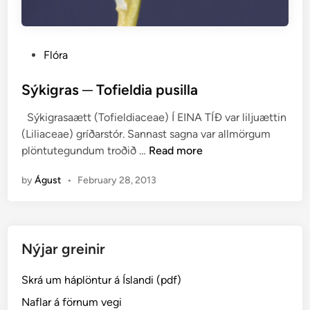
P
Flóra
o
s
Sýkigras ─ Tofieldia pusilla
t
Sýkigrasaætt (Tofieldiaceae) Í EINA TÍÐ var liljuættin
e
(Liliaceae) gríðarstór. Sannast sagna var allmörgum
d
S
plöntutegundum troðið …
Read more
i
ý
n
by
Águst
•
February 28, 2013
k
i
g
r
Nýjar greinir
a
s
Skrá um háplöntur á Íslandi (pdf)
─
T
Naflar á förnum vegi