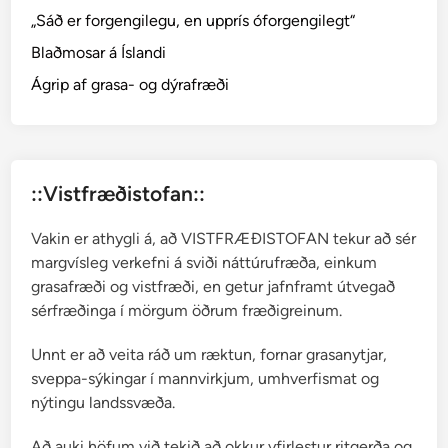
o
„Sáð er forgengilegu, en upprís óforgengilegt“
f
Blaðmosar á Íslandi
i
e
Ágrip af grasa- og dýrafræði
l
d
i
a
::Vistfræðistofan::
p
u
Vakin er athygli á, að VISTFRÆÐISTOFAN tekur að sér
s
margvísleg verkefni á sviði náttúrufræða, einkum
i
grasafræði og vistfræði, en getur jafnframt útvegað
l
sérfræðinga í mörgum öðrum fræðigreinum.
l
a
Unnt er að veita ráð um ræktun, fornar grasanytjar,
sveppa-sýkingar í mannvirkjum, umhverfismat og
nýtingu landssvæða.
Að auki höfum við tekið að okkur yfirlestur ritgerða og