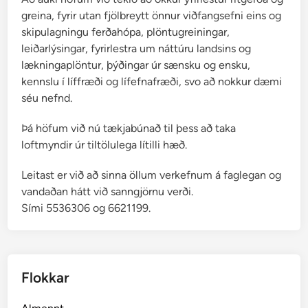
greina, fyrir utan fjölbreytt önnur viðfangsefni eins og
skipulagningu ferðahópa, plöntugreiningar,
leiðarlýsingar, fyrirlestra um náttúru landsins og
lækningaplöntur, þýðingar úr sænsku og ensku,
kennslu í líffræði og lífefnafræði, svo að nokkur dæmi
séu nefnd.
Þá höfum við nú tækjabúnað til þess að taka
loftmyndir úr tiltölulega lítilli hæð.
Leitast er við að sinna öllum verkefnum á faglegan og
vandaðan hátt við sanngjörnu verði.
Sími 5536306 og 6621199.
Flokkar