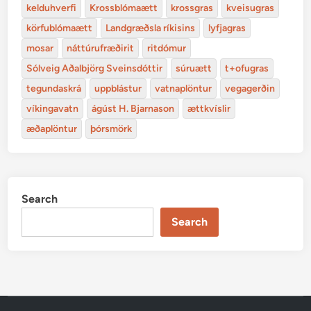
kelduhverfi
Krossblómaætt
krossgras
kveisugras
körfublómaætt
Landgræðsla ríkisins
lyfjagras
mosar
náttúrufræðirit
ritdómur
Sólveig Aðalbjörg Sveinsdóttir
súruætt
t+ofugras
tegundaskrá
uppblástur
vatnaplöntur
vegagerðin
víkingavatn
ágúst H. Bjarnason
ættkvíslir
æðaplöntur
þórsmörk
Search
Search