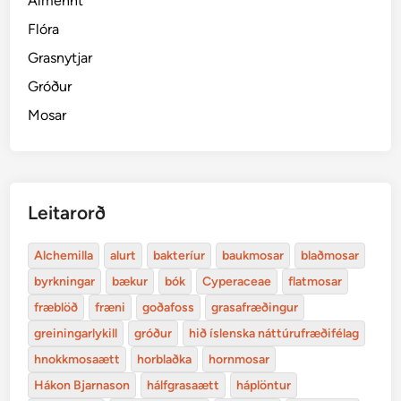
Almennt
Flóra
Grasnytjar
Gróður
Mosar
Leitarorð
Alchemilla
alurt
bakteríur
baukmosar
blaðmosar
byrkningar
bækur
bók
Cyperaceae
flatmosar
fræblöð
fræni
goðafoss
grasafræðingur
greiningarlykill
gróður
hið íslenska náttúrufræðifélag
hnokkmosaætt
horblaðka
hornmosar
Hákon Bjarnason
hálfgrasaætt
háplöntur