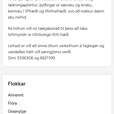
lækningaplöntur, þýðingar úr sænsku og ensku,
kennslu í líffræði og lífefnafræði, svo að nokkur dæmi
séu nefnd.
Þá höfum við nú tækjabúnað til þess að taka
loftmyndir úr tiltölulega lítilli hæð.
Leitast er við að sinna öllum verkefnum á faglegan og
vandaðan hátt við sanngjörnu verði.
Sími 5536306 og 6621199.
Flokkar
Almennt
Flóra
Grasnytjar