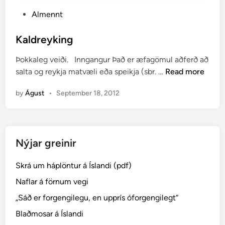
P
Almennt
o
s
Kaldreyking
t
Þokkaleg veiði. Inngangur Það er æfagömul aðferð að
e
K
salta og reykja matvæli eða speikja (sbr. …
Read more
d
a
i
by
Águst
•
September 18, 2012
l
n
d
r
e
Nýjar greinir
y
k
Skrá um háplöntur á Íslandi (pdf)
i
n
Naflar á förnum vegi
g
„Sáð er forgengilegu, en upprís óforgengilegt“
Blaðmosar á Íslandi