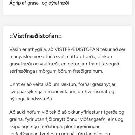
Ágrip af grasa- og dýrafræði
::Vistfræðistofan::
Vakin er athygli á, að VISTFRÆÐISTOFAN tekur að sér
margvísleg verkefni á sviði náttúrufræða, einkum
grasafræði og vistfræði, en getur jafnframt útvegað
sérfræðinga í mörgum öðrum fræðigreinum.
Unnt er að veita ráð um ræktun, fornar grasanytjar,
sveppa-sýkingar í mannvirkjum, umhverfismat og
nýtingu landssvæða.
Að auki höfum við tekið að okkur yfirlestur ritgerða og
greina, fyrir utan fjölbreytt önnur viðfangsefni eins og
skipulagningu ferðahópa, plöntugreiningar,
leiðarlýsingar, fyrirlestra um náttúru landsins og