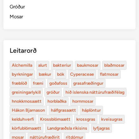
Gróður
Mosar
Leitarorð
Alchemilla
alurt
bakteríur
baukmosar
blaðmosar
byrkningar
bækur
bók
Cyperaceae
flatmosar
fræblöð
fræni
goðafoss
grasafræðingur
greiningarlykill
gróður
hið íslenska náttúrufræðifélag
hnokkmosaætt
horblaðka
hornmosar
Hákon Bjarnason
hálfgrasaætt
háplöntur
kelduhverfi
Krossblómaætt
krossgras
kveisugras
körfublómaætt
Landgræðsla ríkisins
lyfjagras
mosar
náttúrufræðirit
ritdómur