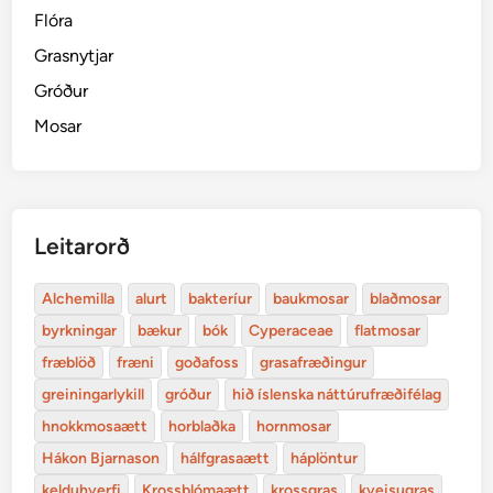
Flóra
Grasnytjar
Gróður
Mosar
Leitarorð
Alchemilla
alurt
bakteríur
baukmosar
blaðmosar
byrkningar
bækur
bók
Cyperaceae
flatmosar
fræblöð
fræni
goðafoss
grasafræðingur
greiningarlykill
gróður
hið íslenska náttúrufræðifélag
hnokkmosaætt
horblaðka
hornmosar
Hákon Bjarnason
hálfgrasaætt
háplöntur
kelduhverfi
Krossblómaætt
krossgras
kveisugras