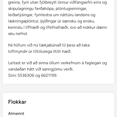
greina, fyrir utan fjölbreytt önnur viðfangsefni eins og
skipulagningu ferðahópa, plöntugreiningar,
leiðarlýsingar, fyrirlestra um náttúru landsins og
lækningaplöntur, þýðingar úr sænsku og ensku,
kennslu í líffræði og lífefnafræði, svo að nokkur dæmi
séu nefnd.
Þá höfum við nú tækjabúnað til þess að taka
loftmyndir úr tiltölulega lítilli hæð.
Leitast er við að sinna öllum verkefnum á faglegan og
vandaðan hátt við sanngjörnu verði.
Sími 5536306 og 6621199.
Flokkar
Almennt