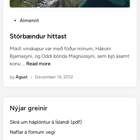
P
Almennt
o
s
Stórbændur hittast
t
Mikill vinskapur var með föður mínum, Hákoni
e
Bjarnasyni, og Oddi bónda Magnússyni, sem bjó ásamt
d
S
konu …
Read more
i
t
n
by
Águst
•
December 14, 2012
ó
r
b
æ
Nýjar greinir
n
d
Skrá um háplöntur á Íslandi (pdf)
u
r
Naflar á förnum vegi
h