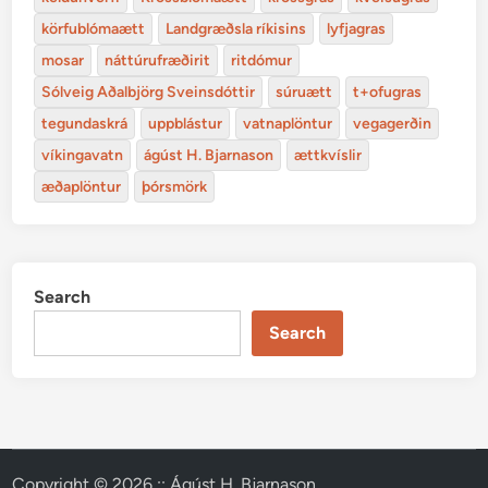
körfublómaætt
Landgræðsla ríkisins
lyfjagras
mosar
náttúrufræðirit
ritdómur
Sólveig Aðalbjörg Sveinsdóttir
súruætt
t+ofugras
tegundaskrá
uppblástur
vatnaplöntur
vegagerðin
víkingavatn
ágúst H. Bjarnason
ættkvíslir
æðaplöntur
þórsmörk
Search
Search
Copyright © 2026
:: Ágúst H. Bjarnason
.