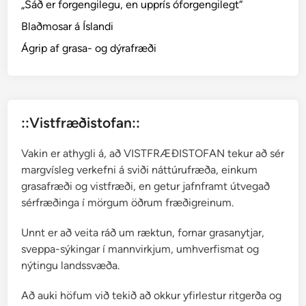
„Sáð er forgengilegu, en upprís óforgengilegt“
i
Blaðmosar á Íslandi
t
t
Ágrip af grasa- og dýrafræði
a
s
t
::Vistfræðistofan::
Vakin er athygli á, að VISTFRÆÐISTOFAN tekur að sér
margvísleg verkefni á sviði náttúrufræða, einkum
grasafræði og vistfræði, en getur jafnframt útvegað
sérfræðinga í mörgum öðrum fræðigreinum.
Unnt er að veita ráð um ræktun, fornar grasanytjar,
sveppa-sýkingar í mannvirkjum, umhverfismat og
nýtingu landssvæða.
Að auki höfum við tekið að okkur yfirlestur ritgerða og