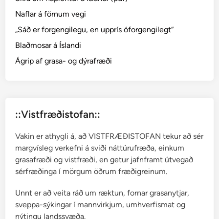
r
n
Naflar á förnum vegi
a
„Sáð er forgengilegu, en upprís óforgengilegt“
─
Blaðmosar á Íslandi
E
u
Ágrip af grasa- og dýrafræði
p
h
o
r
::Vistfræðistofan::
b
i
Vakin er athygli á, að VISTFRÆÐISTOFAN tekur að sér
a
margvísleg verkefni á sviði náttúrufræða, einkum
p
grasafræði og vistfræði, en getur jafnframt útvegað
u
sérfræðinga í mörgum öðrum fræðigreinum.
l
c
Unnt er að veita ráð um ræktun, fornar grasanytjar,
h
sveppa-sýkingar í mannvirkjum, umhverfismat og
e
nýtingu landssvæða.