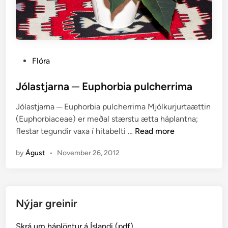
P
Flóra
o
s
Jólastjarna ─ Euphorbia pulcherrima
t
Jólastjarna ─ Euphorbia pulcherrima Mjólkurjurtaættin
e
(Euphorbiaceae) er meðal stærstu ætta háplantna;
d
J
flestar tegundir vaxa í hitabelti …
Read more
i
ó
n
by
Águst
•
November 26, 2012
l
a
s
t
Nýjar greinir
j
a
Skrá um háplöntur á Íslandi (pdf)