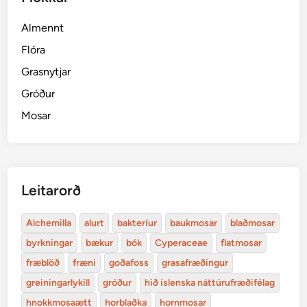
Almennt
Flóra
Grasnytjar
Gróður
Mosar
Leitarorð
Alchemilla
alurt
bakteríur
baukmosar
blaðmosar
byrkningar
bækur
bók
Cyperaceae
flatmosar
fræblöð
fræni
goðafoss
grasafræðingur
greiningarlykill
gróður
hið íslenska náttúrufræðifélag
hnokkmosaætt
horblaðka
hornmosar