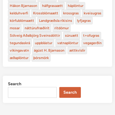
Hákon Bjarnason
hálfgrasaætt
háplöntur
kelduhverfi
Krossblómaætt
krossgras
kveisugras
körfublómaætt
Landgræðsla ríkisins
lyfjagras
mosar
náttúrufræðirit
ritdómur
Sólveig Aðalbjörg Sveinsdóttir
súruætt
t+ofugras
tegundaskrá
uppblástur
vatnaplöntur
vegagerðin
víkingavatn
ágúst H. Bjarnason
ættkvíslir
æðaplöntur
þórsmörk
Search
Search