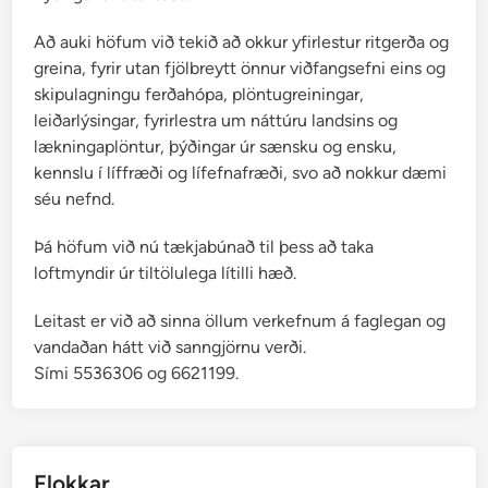
r
r
Að auki höfum við tekið að okkur yfirlestur ritgerða og
i
greina, fyrir utan fjölbreytt önnur viðfangsefni eins og
m
skipulagningu ferðahópa, plöntugreiningar,
a
leiðarlýsingar, fyrirlestra um náttúru landsins og
lækningaplöntur, þýðingar úr sænsku og ensku,
kennslu í líffræði og lífefnafræði, svo að nokkur dæmi
séu nefnd.
Þá höfum við nú tækjabúnað til þess að taka
loftmyndir úr tiltölulega lítilli hæð.
Leitast er við að sinna öllum verkefnum á faglegan og
vandaðan hátt við sanngjörnu verði.
Sími 5536306 og 6621199.
Flokkar