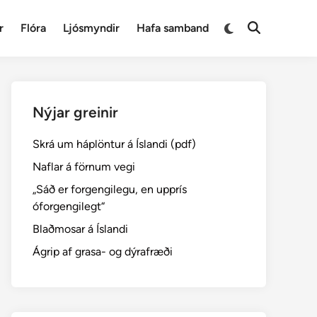
Switch
r
Flóra
Ljósmyndir
Hafa samband
Open
to
Search
dark
mode
Nýjar greinir
Skrá um háplöntur á Íslandi (pdf)
Naflar á förnum vegi
„Sáð er forgengilegu, en upprís
óforgengilegt“
Blaðmosar á Íslandi
Ágrip af grasa- og dýrafræði