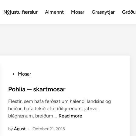
Nýjustu færslur
Almennt
Mosar
Grasnytjar
Gróðu
P
Mosar
o
s
Pohlia ─ skartmosar
t
Flestir, sem hafa ferðazt um hálendi landsins og
e
heiðar, hafa tekið eftir íðilgrænum, jafnvel
d
P
blágrænum, breiðum …
Read more
i
o
n
by
Águst
•
October 21, 2013
h