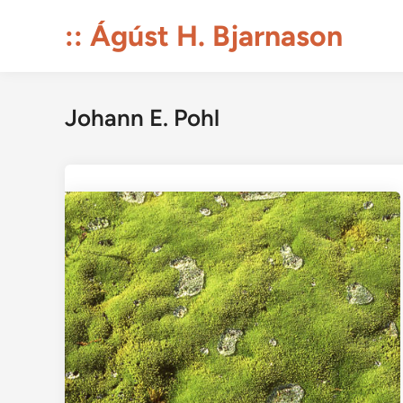
Skip
:: Ágúst H. Bjarnason
to
content
Johann E. Pohl