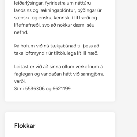
leiðarlýsingar, fyrirlestra um náttúru
landsins og lækningaplöntur, þýðingar úr
sænsku og ensku, kennslu í líffræði og
lífefnafræði, svo að nokkur dæmi séu
nefnd.
Þá höfum við nú tækjabúnað til þess að
taka loftmyndir úr tiltölulega lítilli hæð.
Leitast er við að sinna öllum verkefnum á
faglegan og vandaðan hátt við sanngjörnu
verði.
Sími 5536306 og 6621199.
Flokkar