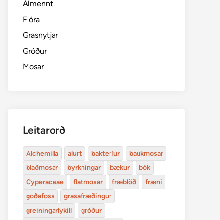
Almennt
Flóra
Grasnytjar
Gróður
Mosar
Leitarorð
Alchemilla
alurt
bakteríur
baukmosar
blaðmosar
byrkningar
bækur
bók
Cyperaceae
flatmosar
fræblöð
fræni
goðafoss
grasafræðingur
greiningarlykill
gróður