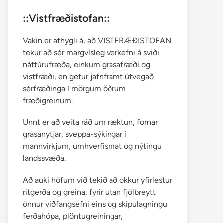
::Vistfræðistofan::
Vakin er athygli á, að VISTFRÆÐISTOFAN
tekur að sér margvísleg verkefni á sviði
náttúrufræða, einkum grasafræði og
vistfræði, en getur jafnframt útvegað
sérfræðinga í mörgum öðrum
fræðigreinum.
Unnt er að veita ráð um ræktun, fornar
grasanytjar, sveppa-sýkingar í
mannvirkjum, umhverfismat og nýtingu
landssvæða.
Að auki höfum við tekið að okkur yfirlestur
ritgerða og greina, fyrir utan fjölbreytt
önnur viðfangsefni eins og skipulagningu
ferðahópa, plöntugreiningar,