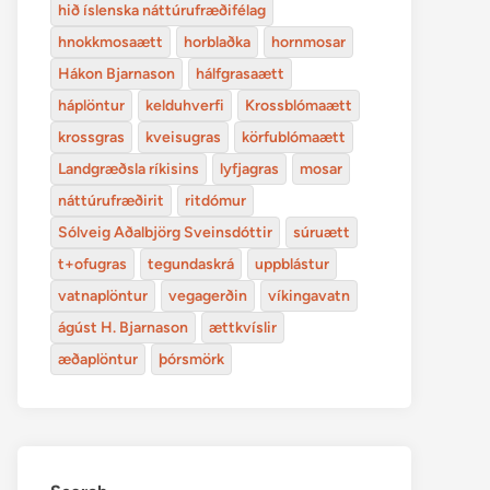
hið íslenska náttúrufræðifélag
hnokkmosaætt
horblaðka
hornmosar
Hákon Bjarnason
hálfgrasaætt
háplöntur
kelduhverfi
Krossblómaætt
krossgras
kveisugras
körfublómaætt
Landgræðsla ríkisins
lyfjagras
mosar
náttúrufræðirit
ritdómur
Sólveig Aðalbjörg Sveinsdóttir
súruætt
t+ofugras
tegundaskrá
uppblástur
vatnaplöntur
vegagerðin
víkingavatn
ágúst H. Bjarnason
ættkvíslir
æðaplöntur
þórsmörk