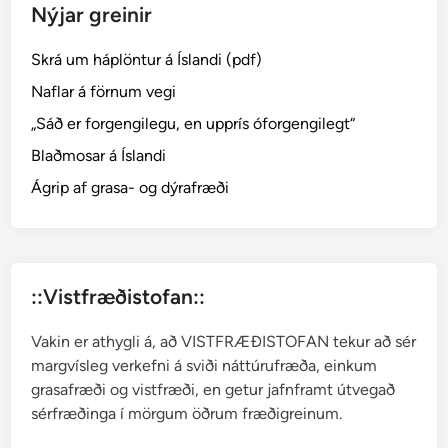
Nýjar greinir
─
F
Skrá um háplöntur á Íslandi (pdf)
a
x
Naflar á förnum vegi
m
„Sáð er forgengilegu, en upprís óforgengilegt“
o
Blaðmosar á Íslandi
s
a
Ágrip af grasa- og dýrafræði
r
::Vistfræðistofan::
Vakin er athygli á, að VISTFRÆÐISTOFAN tekur að sér
margvísleg verkefni á sviði náttúrufræða, einkum
grasafræði og vistfræði, en getur jafnframt útvegað
sérfræðinga í mörgum öðrum fræðigreinum.