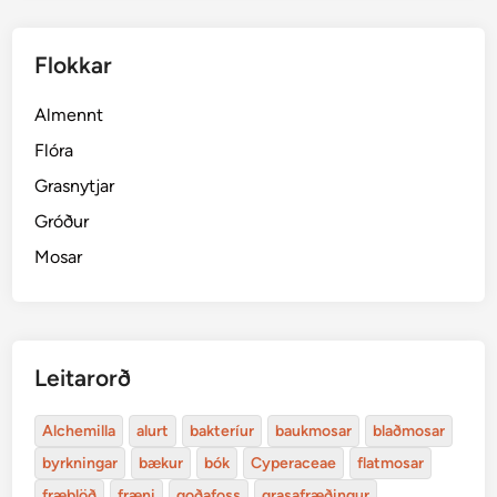
Flokkar
Almennt
Flóra
Grasnytjar
Gróður
Mosar
Leitarorð
Alchemilla
alurt
bakteríur
baukmosar
blaðmosar
byrkningar
bækur
bók
Cyperaceae
flatmosar
fræblöð
fræni
goðafoss
grasafræðingur