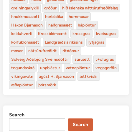
greiningarlykill
gróður
hið íslenska náttúrufræðifélag
hnokkmosaætt
horblaðka
hornmosar
Hákon Bjarnason
hálfgrasaætt
háplöntur
kelduhverfi
Krossblómaætt
krossgras
kveisugras
körfublómaætt
Landgræðsla ríkisins
lyfjagras
mosar
náttúrufræðirit
ritdómur
Sólveig Aðalbjörg Sveinsdóttir
súruætt
t+ofugras
tegundaskrá
uppblástur
vatnaplöntur
vegagerðin
víkingavatn
ágúst H. Bjarnason
ættkvíslir
æðaplöntur
þórsmörk
Search
Search