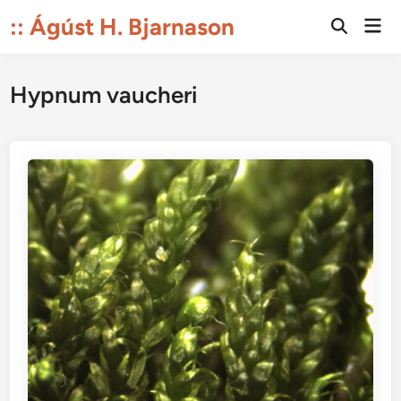
Skip
:: Ágúst H. Bjarnason
Mai
to
Open
Men
Search
content
Hypnum vaucheri