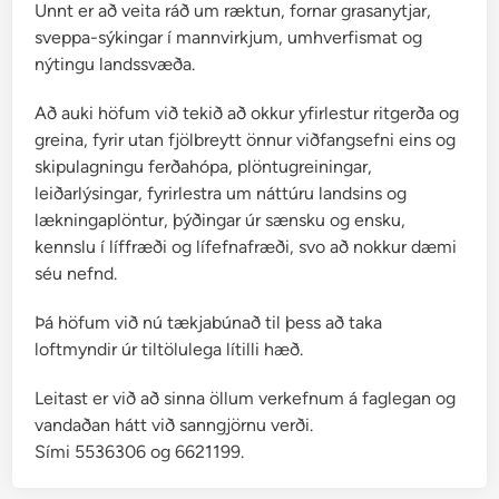
Unnt er að veita ráð um ræktun, fornar grasanytjar,
sveppa-sýkingar í mannvirkjum, umhverfismat og
nýtingu landssvæða.
Að auki höfum við tekið að okkur yfirlestur ritgerða og
greina, fyrir utan fjölbreytt önnur viðfangsefni eins og
skipulagningu ferðahópa, plöntugreiningar,
leiðarlýsingar, fyrirlestra um náttúru landsins og
lækningaplöntur, þýðingar úr sænsku og ensku,
kennslu í líffræði og lífefnafræði, svo að nokkur dæmi
séu nefnd.
Þá höfum við nú tækjabúnað til þess að taka
loftmyndir úr tiltölulega lítilli hæð.
Leitast er við að sinna öllum verkefnum á faglegan og
vandaðan hátt við sanngjörnu verði.
Sími 5536306 og 6621199.