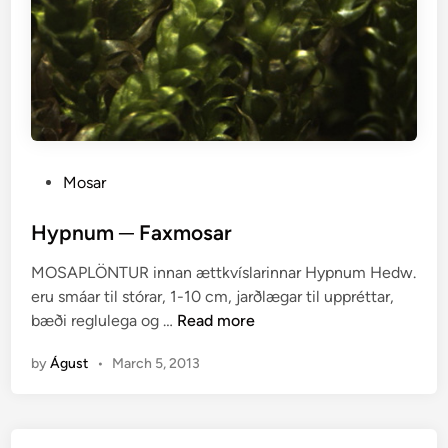
P
Mosar
o
s
Hypnum ─ Faxmosar
t
MOSAPLÖNTUR innan ættkvíslarinnar Hypnum Hedw.
e
eru smáar til stórar, 1-10 cm, jarðlægar til uppréttar,
d
H
bæði reglulega og …
Read more
i
y
n
by
Águst
•
March 5, 2013
p
n
u
m