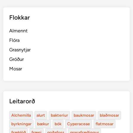
Flokkar
Almennt
Flóra
Grasnytjar
Gróður
Mosar
Leitarorð
Alchemilla
alurt
bakteríur
baukmosar
blaðmosar
byrkningar
bækur
bók
Cyperaceae
flatmosar
fræblöð
fræni
goðafoss
grasafræðingur