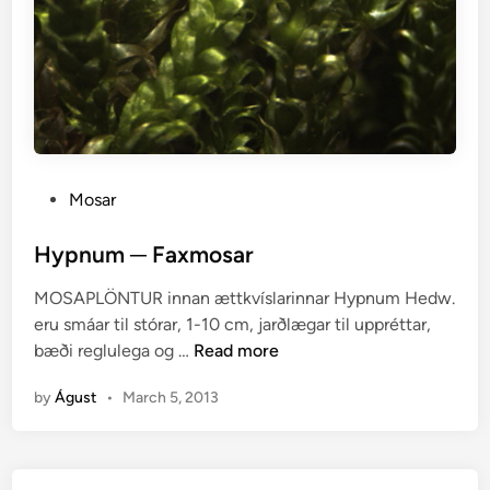
P
Mosar
o
s
Hypnum ─ Faxmosar
t
MOSAPLÖNTUR innan ættkvíslarinnar Hypnum Hedw.
e
eru smáar til stórar, 1-10 cm, jarðlægar til uppréttar,
d
H
bæði reglulega og …
Read more
i
y
n
by
Águst
•
March 5, 2013
p
n
u
m