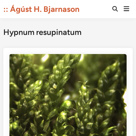
Skip
:: Ágúst H. Bjarnason
Mai
to
Open
Men
Search
content
Hypnum resupinatum