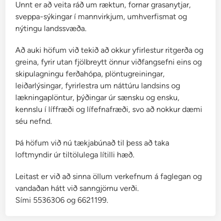
Unnt er að veita ráð um ræktun, fornar grasanytjar,
sveppa-sýkingar í mannvirkjum, umhverfismat og
nýtingu landssvæða.
Að auki höfum við tekið að okkur yfirlestur ritgerða og
greina, fyrir utan fjölbreytt önnur viðfangsefni eins og
skipulagningu ferðahópa, plöntugreiningar,
leiðarlýsingar, fyrirlestra um náttúru landsins og
lækningaplöntur, þýðingar úr sænsku og ensku,
kennslu í líffræði og lífefnafræði, svo að nokkur dæmi
séu nefnd.
Þá höfum við nú tækjabúnað til þess að taka
loftmyndir úr tiltölulega lítilli hæð.
Leitast er við að sinna öllum verkefnum á faglegan og
vandaðan hátt við sanngjörnu verði.
Sími 5536306 og 6621199.