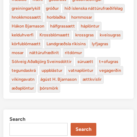
greiningarlykill
gróður
hið íslenska náttúrufræðifélag
hnokkmosaætt
horblaðka
hornmosar
Hákon Bjarnason
hálfgrasaætt
háplöntur
kelduhverfi
Krossblómaætt
krossgras
kveisugras
körfublómaætt
Landgræðsla ríkisins
lyfjagras
mosar
náttúrufræðirit
ritdómur
Sólveig Aðalbjörg Sveinsdóttir
súruætt
t+ofugras
tegundaskrá
uppblástur
vatnaplöntur
vegagerðin
víkingavatn
ágúst H. Bjarnason
ættkvíslir
æðaplöntur
þórsmörk
Search
Search