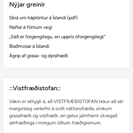
Nýjar greinir
─
F
Skrá um háplöntur á Íslandi (pdf)
a
x
Naflar á förnum vegi
m
„Sáð er forgengilegu, en upprís óforgengilegt“
o
Blaðmosar á Íslandi
s
a
Ágrip af grasa- og dýrafræði
r
::Vistfræðistofan::
Vakin er athygli á, að VISTFRÆÐISTOFAN tekur að sér
margvísleg verkefni á sviði náttúrufræða, einkum
grasafræði og vistfræði, en getur jafnframt útvegað
sérfræðinga í mörgum öðrum fræðigreinum.