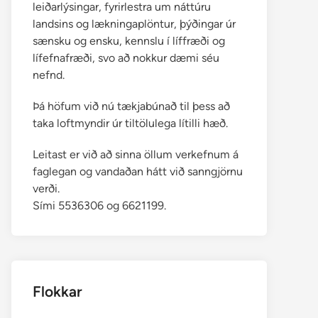
leiðarlýsingar, fyrirlestra um náttúru
landsins og lækningaplöntur, þýðingar úr
sænsku og ensku, kennslu í líffræði og
lífefnafræði, svo að nokkur dæmi séu
nefnd.
Þá höfum við nú tækjabúnað til þess að
taka loftmyndir úr tiltölulega lítilli hæð.
Leitast er við að sinna öllum verkefnum á
faglegan og vandaðan hátt við sanngjörnu
verði.
Sími 5536306 og 6621199.
Flokkar