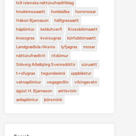
hið íslenska náttúrufræðifélag
hnokkmosaætt
horblaðka
hornmosar
Hákon Bjarnason
hálfgrasaætt
háplöntur
kelduhverfi
Krossblómaætt
krossgras
kveisugras
körfublómaætt
Landgræðsla ríkisins
lyfjagras
mosar
náttúrufræðirit
ritdómur
Sólveig Aðalbjörg Sveinsdóttir
súruætt
t+ofugras
tegundaskrá
uppblástur
vatnaplöntur
vegagerðin
víkingavatn
ágúst H. Bjarnason
ættkvíslir
æðaplöntur
þórsmörk