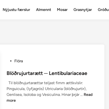
Nýjustu færslur
Almennt
Mosar
Grasnytjar
Gróðu
P
Flóra
o
s
Blöðrujurtarætt ─ Lentibulariaceae
t
Til blöðrujurtarættar teljast fimm ættkvíslir:
e
Pinguicula, (lyfjagrös) Utricularia (blöðrujurtir),
d
B
Genlisea, Isoloba og Vesiculina. Hinar þrjár …
Read
i
l
more
n
ö