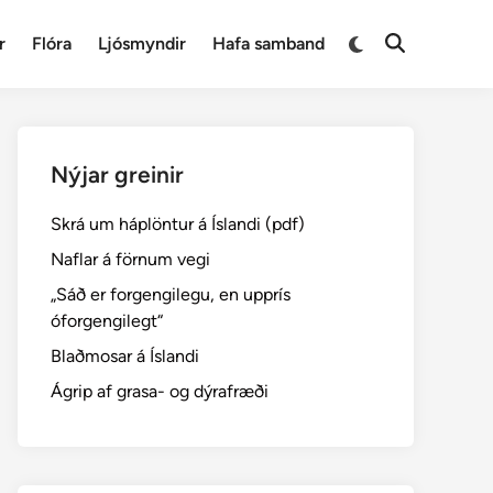
Switch
r
Flóra
Ljósmyndir
Hafa samband
Open
to
Search
dark
mode
Nýjar greinir
Skrá um háplöntur á Íslandi (pdf)
Naflar á förnum vegi
„Sáð er forgengilegu, en upprís
óforgengilegt“
Blaðmosar á Íslandi
Ágrip af grasa- og dýrafræði