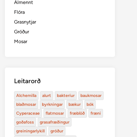
Almennt
Flóra
Grasnytjar
Gróður
Mosar
Leitarorð
Alchemilla
alurt
bakteríur
baukmosar
blaðmosar
byrkningar
bækur
bók
Cyperaceae
flatmosar
fræblöð
fræni
goðafoss
grasafræðingur
greiningarlykill
gróður