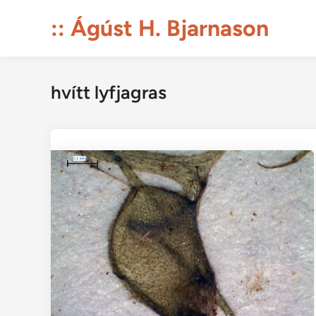
Skip
:: Ágúst H. Bjarnason
to
content
hvítt lyfjagras