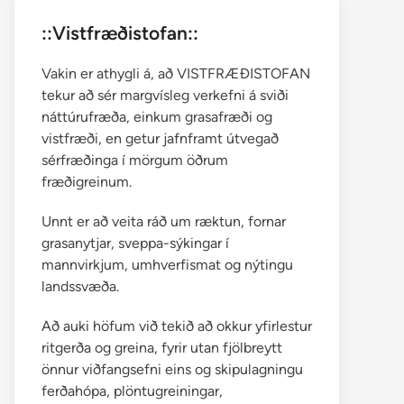
::Vistfræðistofan::
Vakin er athygli á, að VISTFRÆÐISTOFAN
tekur að sér margvísleg verkefni á sviði
náttúrufræða, einkum grasafræði og
vistfræði, en getur jafnframt útvegað
sérfræðinga í mörgum öðrum
fræðigreinum.
Unnt er að veita ráð um ræktun, fornar
grasanytjar, sveppa-sýkingar í
mannvirkjum, umhverfismat og nýtingu
landssvæða.
Að auki höfum við tekið að okkur yfirlestur
ritgerða og greina, fyrir utan fjölbreytt
önnur viðfangsefni eins og skipulagningu
ferðahópa, plöntugreiningar,